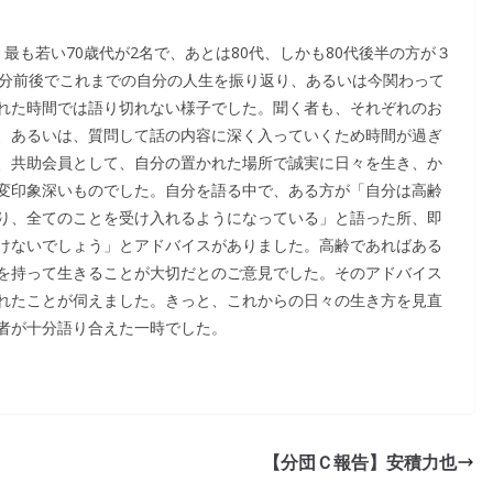
最も若い70歳代が2名で、あとは80代、しかも80代後半の方が３
0分前後でこれまでの自分の人生を振り返り、あるいは今関わって
れた時間では語り切れない様子でした。聞く者も、それぞれのお
、あるいは、質問して話の内容に深く入っていくため時間が過ぎ
、共助会員として、自分の置かれた場所で誠実に日々を生き、か
変印象深いものでした。自分を語る中で、ある方が「自分は高齢
り、全てのことを受け入れるようになっている」と語った所、即
けないでしょう」とアドバイスがありました。高齢であればある
を持って生きることが大切だとのご意見でした。そのアドバイス
れたことが伺えました。きっと、これからの日々の生き方を見直
者が十分語り合えた一時でした。
【分団Ｃ報告】安積力也