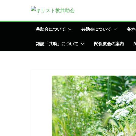
コ
ン
テ
ン
共助会について
共助会について
各地
ツ
雑誌「共助」について
関係教会の案内
へ
ス
キ
ッ
プ