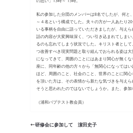
の思い」13時～ 15時。
私の参加した分団のメンバーは8名でしたが、何と、
～４名という構成でした。夫々の方が一人あたり2
いる事柄を自由に語っていただきましたが、与えら
話の内容が大変興味深く、つい引き込まれてしまい
るのも忘れてしまう状況でした。キリスト者として
つ改善すべき現実問題と取り組んでおられる姿は大
になってきて、周囲のことにはあまり関心が無くな
座に、同年齢の他の方々から「無関心になってはい
ほど、周囲のこと、社会のこと、世界のことに関心
を頂いた方は、その表情から新たな気づきを与えら
そうと思われたのではないでしょうか。また、参加
（浦和バプテスト教会員）
研修会に参加して 濵田史子