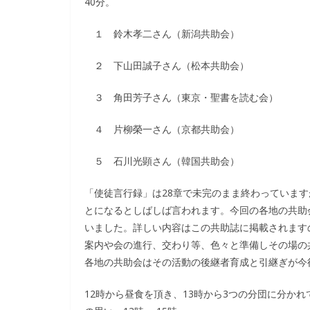
40分。
１ 鈴木孝二さん（新潟共助会）
２ 下山田誠子さん（松本共助会）
３ 角田芳子さん（東京・聖書を読む会）
４ 片柳榮一さん（京都共助会）
５ 石川光顕さん（韓国共助会）
「使徒言行録」は28章で未完のまま終わっていま
とになるとしばしば言われます。今回の各地の共助
いました。詳しい内容はこの共助誌に掲載されます
案内や会の進行、交わり等、色々と準備しその場の
各地の共助会はその活動の後継者育成と引継ぎが今
12時から昼食を頂き、13時から3つの分団に分か