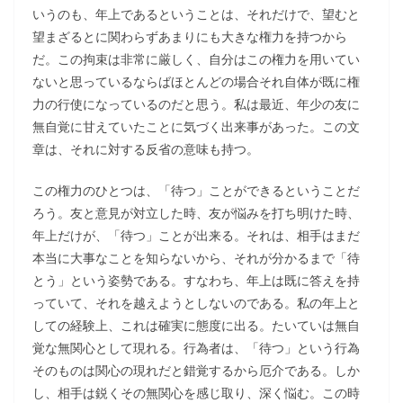
いうのも、年上であるということは、それだけで、望むと
望まざるとに関わらずあまりにも大きな権力を持つから
だ。この拘束は非常に厳しく、自分はこの権力を用いてい
ないと思っているならばほとんどの場合それ自体が既に権
力の行使になっているのだと思う。私は最近、年少の友に
無自覚に甘えていたことに気づく出来事があった。この文
章は、それに対する反省の意味も持つ。
この権力のひとつは、「待つ」ことができるということだ
ろう。友と意見が対立した時、友が悩みを打ち明けた時、
年上だけが、「待つ」ことが出来る。それは、相手はまだ
本当に大事なことを知らないから、それが分かるまで「待
とう」という姿勢である。すなわち、年上は既に答えを持
っていて、それを越えようとしないのである。私の年上と
しての経験上、これは確実に態度に出る。たいていは無自
覚な無関心として現れる。行為者は、「待つ」という行為
そのものは関心の現れだと錯覚するから厄介である。しか
し、相手は鋭くその無関心を感じ取り、深く悩む。この時