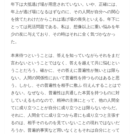
年下は大抵逃げ場が用意されていない。いや、正確には、
年上が逃げ場になるはずなのに、その人間が自分への関心
を捨てたわけだからこれは逃げ場の喪失といえる。年下に
とっては死活問題である。私は、想像以上に重い悩みを年
少の友に与えており、その時はそれに全く気づかなかっ
た。
本来待つということは、答えを知っていながらそれをまだ
言わないということではなく、答えを越えて共に悩むとい
うことだろう。確かに、その答えに普遍性が無いとは限ら
ない。人間の関係性において普遍性を持つものはあると思
う。しかし、その普遍性を相手に敷ふ 衍えんすることはで
きない。なぜなら、普遍性は共通した本質を持つものに対
していえるものなので、精神の主体にとって、他の人間全
てに成り立つことが自分に成り立つとは限らないからだ。
それに、人間全てに成り立つから君にも成り立つと主張す
るのは、相手そのものを見ていないことの現れではないだ
ろうか。普遍的事実など用いなくともそれは自分にとって