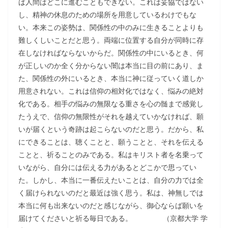
ば人間はどこに進むこともできない。これは妥協ではない
し、精神の休息のための場所を用意しているわけでもな
い。本来この姿勢は、関係性の中のみに生きることよりも
難しくしいことだと思う。両端に位置する自分が同時に存
在しなければならないからだ。関係性の中にいるとき、何
が正しいのか全く分からない闇は本当に目の前にあり、ま
た、関係性の外にいるとき、本当に神に従っていく道しか
用意されない。これは信仰の相対化ではなく、悩みの絶対
化である。相手の悩みの無限なる重さを心の髄まで感覚し
たうえで、信仰の無限性がそれを越えていかなければ、願
いが届くという奇跡は起こらないのだと思う。だから、私
にできることは、聴くことと、願うことと、それを伝える
ことと、祈ることのみである。私はキリスト者を名乗って
いながら、自分には伝える力があるとどこかで思ってい
た。しかし、本当に一番伝えたいことは、自分の力では全
く届けられないのだと最近は強く思う。私は、神無しでは
本当に何も出来ないのだと感じながら、御心ならば願いを
届けてくださいと祈る毎日である。 （京都大学 学