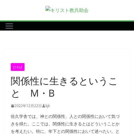
コ
ン
テ
ン
ツ
へ
ス
キ
ひろば
ッ
関係性に生きるというこ
プ
と M・B
2022年12月22日
kjk
佐久学舎では、神との関係性、人との関係性において気づ
きを得た。ここでは、関係性に生きるとはどういうことか
を考えたい。特に、年下との関係性において述べたい。と