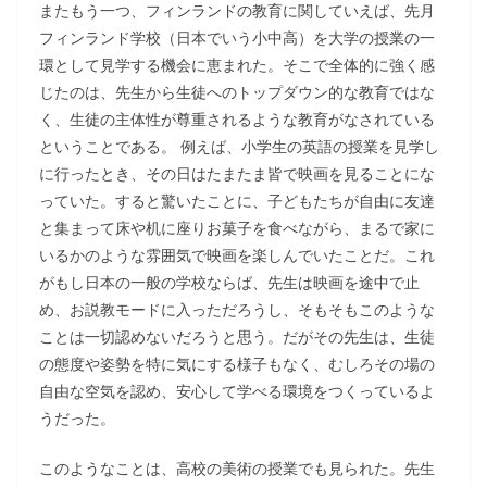
またもう一つ、フィンランドの教育に関していえば、先月
フィンランド学校（日本でいう小中高）を大学の授業の一
環として見学する機会に恵まれた。そこで全体的に強く感
じたのは、先生から生徒へのトップダウン的な教育ではな
く、生徒の主体性が尊重されるような教育がなされている
ということである。 例えば、小学生の英語の授業を見学し
に行ったとき、その日はたまたま皆で映画を見ることにな
っていた。すると驚いたことに、子どもたちが自由に友達
と集まって床や机に座りお菓子を食べながら、まるで家に
いるかのような雰囲気で映画を楽しんでいたことだ。これ
がもし日本の一般の学校ならば、先生は映画を途中で止
め、お説教モードに入っただろうし、そもそもこのような
ことは一切認めないだろうと思う。だがその先生は、生徒
の態度や姿勢を特に気にする様子もなく、むしろその場の
自由な空気を認め、安心して学べる環境をつくっているよ
うだった。
このようなことは、高校の美術の授業でも見られた。先生