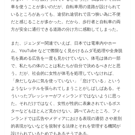
車を使うことが多いのだが、自転車用の道路が設けられて
いるところがあっても、途切れ途切れで且つ狭い為に不便
だと感じることが多かった。だから、歩行者と自転車の両
方が安全に通行できる道路の分け方に感動してしまった。
また、ジェンダー関連でいえば、日本では電車内やホー
ム、YouTube などで際限なく見かけるムダ毛処理や全身脱
毛を薦める広告を一度も見かけていない。体毛は体の一部
で、私たちの体のことは私たちが自分で決めるべきだと思
う。だが、社会的に女性が体毛を処理していなければ、
「身だしなみに気を使っていない」「怠けている」という
ようなレッテルを張られてしまうことがしばしばある。そ
ういったプレッシャーがフィンランドではないように思っ
た。それだけではなく、女性が性的に表象されているポス
ターなどもほとんど見かけない。調べてみたところ、フィ
ンランドでは広告やメディアにおける表現の適切 さや差別
的表現がないなどを規制する法律とそれを管理する機関が
設けられているためでもあるそうである。