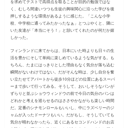
を求めてテストで高得点を取ることが目的の勉強ではな
く、むしろ間違いつつも生徒の興味関心に沿った学びを後
押しするような環境があるように感じた。「こんな小学
校、中学校に通ってみたかったなぁ」とつぶやくと、隣に
いた友達が「本当にそう！」と頷いてくれたのが何だか嬉
しかった。
フィンランドに来てからは、日本にいた時よりも日々の生
活を豊かにそして単純に楽しめているような気がする。も
ちろん、たまにはっきりとした理由もなく気分が落ち込む
瞬間がないわけではない。だがそんな時は、少し自分を奮
い立たせてアパートから徒歩10分ほどの位置にあるスーパ
ーまで歩いて行ってみる。そうして、おいしそうなパンが
ずらりと並ぶショウウィンドウの前で今日の気分のパンは
どれかと考えを巡らせるのはささやかながらも楽しい時間
だ。定番のシナモンロールもいいし、中にラズベリーのジ
ャムが入ったドーナツもいい。だがもし、そうしていても
気分が晴れなかったら、近くにあるセコンドハンドのお店