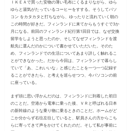
ＩＫＥＡで買った安物の薄い毛布にくるまりながら、ゆら
ゆらと湯気がたっているコーヒーをすする。そうしてパソ
コン をカタカタと打ちながら、ゆったりと流れていく朝の
この時間が好きだ。フィンランドに来てからもうすぐで3か
月になる。前回のフィンランド紀行第1回目では、なぜ交換
留学をしようと思ったのか、そしてなぜフィンランドを渡
航先に選んだのかについて書かせていただいた。そのた
め、フィンランドでの生活についてあまり詳しく触れるこ
とができなかった。だから今回は、フィンランドで暮らし
ていて「あ、これいいな」と感じたことを一つ一つ記録す
ることができたら、と考えを巡らせつつ、今パソコンの前
に座っている。
まず頭に思い浮かんだのは、フィンランドに到着した初日
のことだ。空港から電車に乗った後、ＶＲと呼ばれる日本
の新幹線のような乗り物に乗るときのことだ。ホームがど
こか分からず右往左往していると、駅員さんの方からこち
らに寄ってきて声をかけてくれたのだ。そして私が事前に