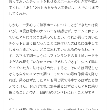
買っておいたチケットを見せるとホームへの行き方を教え
てくれ、「あと15分もあるから大丈夫だよ」と声かけまで
してくれた。
しかし、一安心して無事ホームにつくことができたのは良
いが、今度は電車のナンバーを確認せず、ホームに停まっ
ていたＶＲにそのまま乗ってしまい、それが買っておいた
チケットと違う便だったことに気付いたのは既に発車して
しまった後だった。どこに連れていかれるのかもわから
ず、スマホで調べようにもフィンランドのＳＩＭカードを
まだ入れ替えていなかったのでそれもできず、焦って隣に
立っていた方に助けを求めた。すると、その方は困惑しな
がらも自身のスマホで調べ、このＶＲの最終停留場で降り
れば、乗るはずだったＶＲも同じ駅で停車するはずだと教
えてくれた。おかげで私は無事乗るはずだったＶＲに乗り
換えることができ、目的地のタンペレに行くことができ
た。
さらには駅に降り立った時のこと、なぜだか動いていない