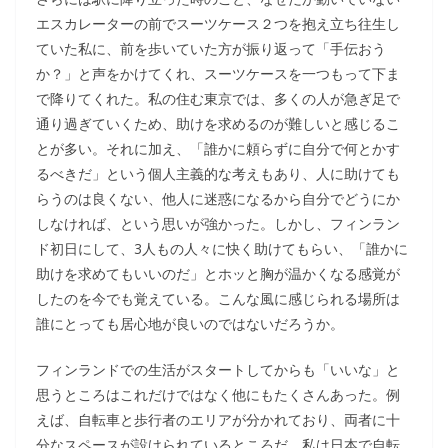
エスカレーターの前でスーツケース２つを抱え立ち往生し
ていた私に、前を歩いていた方が振り返って「手伝おう
か？」と声をかけてくれ、スーツケースを一つもって下ま
で降りてくれた。私の住む東京では、多くの人が急ぎ足で
通り過ぎていくため、助けを求めるのが難しいと感じるこ
とが多い。それに加え、「誰かに頼らずに自分で何とかす
るべきだ」という個人主義的な考えもあり、人に助けても
らうのは良くない、他人に迷惑になるから自分でどうにか
しなければ、という思いが強かった。しかし、フィンラン
ド初日にして、3人もの人々に快く助けてもらい、「誰かに
助けを求めてもいいのだ」とホッと胸が温かくなる感覚が
したのを今でも覚えている。こんな風に感じられる場所は
誰にとっても居心地が良いのではないだろうか。
フィンランドでの生活がスタートしてからも「いいな」と
思うところはこれだけではなく他にもたくさんあった。例
えば、自転車と歩行者のエリアが分かれており、両者に十
分なスペースが設けられているところだ。私は日本で自転