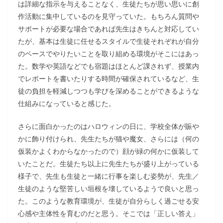
は詳細な指示を与えることなく、生徒たちが思い思いに創
作活動に集中しているのを見守っていた。もちろん質問や
サポートが必要な場合であれば先生はきちんと対応してい
たが、基本は生徒に任せるスタイルで生徒それぞれが自分
のペースでやりたいことを取り組める環境がそこにはあっ
た。数学や英語などでも宿題はほとんど課されず、授業内
でレポートを書いたりする時間が確保されているなど、生
徒の負担を軽減しつつも学びを深めることができるような
仕組みになっていると感じた。
さらに面白かったのはハロウィンの日に、学校全体が賑や
かに飾り付けられ、先生たちが猫や魔女、さらには（何の
仮装かよくわからなかったので）顔が緑の何かに仮装して
いたことだ。生徒たち以上に先生たちが盛り上がっている
様子で、先生も生徒と一緒に行事を楽しむ姿勢が、先生／
生徒のような堅苦しい垣根を壊しているようで良いと思っ
た。このような教育環境が、生徒が自分らしく過ごせる安
心感や主体性を育むのだと思う。そこでは「正しい答え」