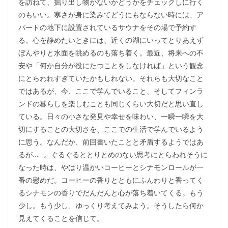
を訪ねて、掘り出し物がないかどうかをチェックしに行く
のもいい。寒さが身に染みてどうにもならない時には、ア
パートの地下に設置されているサウナをその場で予約す
る。心を静めたいときには、近くの湖にいってとりあえず
ぼんやりと水面を眺めるのも落ち着く。最近、将来への不
安や「何か自分が役にたつことをしなければ」という観念
にとらわれすぎていたかもしれない。それらも大切なこと
ではあるが、今、ここで学んでいること、そしてフィンラ
ンドの暮らしを楽しむことも同じくらい大切だと思い直し
ている。日々の小さな発見や幸せを味わい、一瞬一瞬を大
切にすることの大切さを、ここでの生活で学んでいるよう
に思う。なんだか、前回書いたことと矛盾するようではあ
るが……。ぐるぐるととりとめのない思考にとらわれそうに
なった時は、やはり温かいコーヒーとシナモンロールが一
番の慰めだ。コーヒーの香りとともにふんわりと香ってく
るシナモンの香りでだんだんと心が落ち着いてくる。もう
少し。もう少し、ゆっくり考えてみよう。そうしたら何か
見えてくることを信じて。