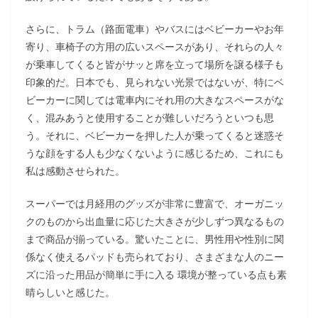
さらに、トラム（路面電車）やバスにはベビーカーやお年
寄り、車椅子の方用の広いスペースがあり、それらの人々
が乗車してくると皆がサッと席を立って場所を譲る様子も
印象的だ。日本でも、見られない光景ではないが、特にベ
ビーカーに関しては電車内にそれ用の大きなスペースがな
く、混みあうと使用することが難しいだろうといつも思
う。それに、ベビーカーを押した人が乗ってくると迷惑そ
うな顔をする人も少なくないように感じるため、これにも
私は感動させられた。
スーパーでは月経用のグッズが非常に豊富で、オーガニッ
クのものから出血量に応じた大きさが少しずつ異なるもの
まで商品が揃っている。驚いたことに、男性用や性別に関
係なく使えるパッドも売られており、さまざまな人のニー
ズに沿った用品が簡単に手に入る 環境が整っている点も素
晴らしいと感じた。