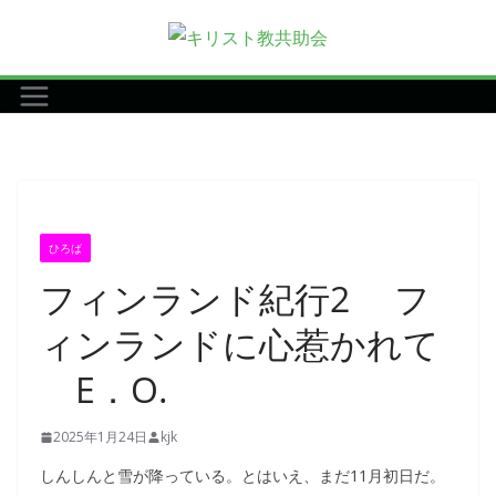
コ
ン
テ
ン
ツ
へ
ス
キ
ひろば
ッ
フィンランド紀行2 フ
プ
ィンランドに心惹かれて
E．O.
2025年1月24日
kjk
しんしんと雪が降っている。とはいえ、まだ11月初日だ。