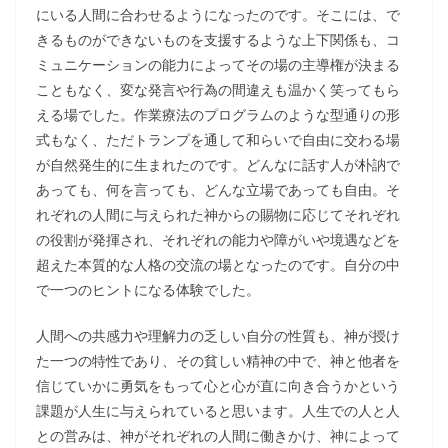
にいる人間に合わせるようになったのです。そこには、で
きるものができないものを支援するような上下関係も、コ
ミュニケーションの能力によってその場の主導権が決まる
こともなく、変な発言や行為の間違えも温かく笑ってもら
える場でした。作業療法のプログラムのような型通りの形
式もなく、ただトランプを通して和らいで自由に交わる場
が自然発生的に生まれたのです。どんなに話す人が朴訥で
あっても、何を言っても、どんな立場であっても自由。そ
れぞれの人間に与えられた神からの賜物に応じてそれぞれ
の役割が発揮され、それぞれの能力や障がいや境遇などを
超えた本質的な人格の交流の場となったのです。自分の中
で一つのヒントになる体験でした。
人間への共感力や理解力の乏しい自分の性質も、神が授け
た一つの特性であり、その貧しい精神の中で、神と他者を
信じていかに勇気をもって心と心が直に向き合うかという
課題が人生に与えられていると思います。人生での人と人
との営みは、神がそれぞれの人間に働きかけ、神によって