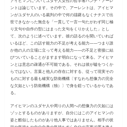
アイヒマンについてユダヤ人女性の哲学者ハンナ・アーレ
ントは論じています。その中で、アーレントは、アイヒマ
ンがユダヤ人のいる裁判の中で何の躊躇もなくナチスで出
世できなかった無念を「一貫して一言一句たがわず同じ極
り文句や自作の型にはまった文句をくりかえした」とし
て、次のように述べています。彼の語るのを聞いていれば
いるほど、この話す能力の不足が考える能力――つまり誰
か他の人の立場に立って考える能力――の不足と密接に結
びついていることがますます明白になって来る。アイヒマ
ンとは意志の疎通が不可能である。それは彼が嘘をつくか
らではない。言葉と他人の存在に対する、従って現実その
ものに対する最も確実な防衛機構〔すなわち想像力の完全
な欠如という防衛機構（独）〕で身を鎧っているからであ
る。
アイヒマンのユダヤ人や周りの人間への想像力の欠如には
ゾッとするものがありますが、自分にはこのアイヒマンの
姿と酷似したものがあり他人事ではありません。相手の状
況や気持ちや自分自身の気持ちすら自分の言葉で置き換え