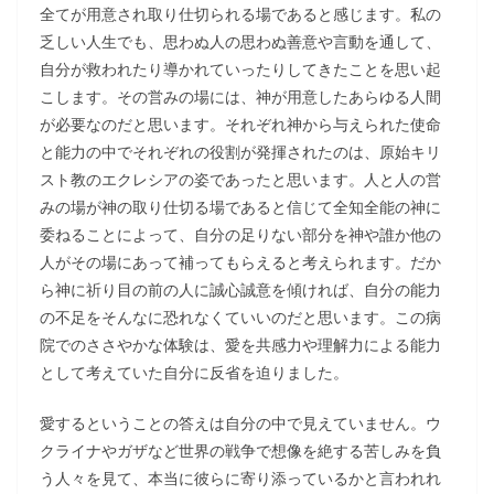
全てが用意され取り仕切られる場であると感じます。私の
乏しい人生でも、思わぬ人の思わぬ善意や言動を通して、
自分が救われたり導かれていったりしてきたことを思い起
こします。その営みの場には、神が用意したあらゆる人間
が必要なのだと思います。それぞれ神から与えられた使命
と能力の中でそれぞれの役割が発揮されたのは、原始キリ
スト教のエクレシアの姿であったと思います。人と人の営
みの場が神の取り仕切る場であると信じて全知全能の神に
委ねることによって、自分の足りない部分を神や誰か他の
人がその場にあって補ってもらえると考えられます。だか
ら神に祈り目の前の人に誠心誠意を傾ければ、自分の能力
の不足をそんなに恐れなくていいのだと思います。この病
院でのささやかな体験は、愛を共感力や理解力による能力
として考えていた自分に反省を迫りました。
愛するということの答えは自分の中で見えていません。ウ
クライナやガザなど世界の戦争で想像を絶する苦しみを負
う人々を見て、本当に彼らに寄り添っているかと言われれ