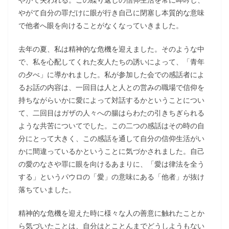
やがて自分の罪だけに眼が行き自己に閉塞し本質的な意味
で他者へ眼を向けることがなくなっていきました。
去年の夏、私は精神的な危機を迎えました。そのような中
で、私を心配してくれた友人たちの誘いによって、「青年
の夕べ」に導かれました。私が参加した会での感話者によ
るお話の内容は、一回目は人と人との営みの職場で信仰を
持ちながらいかに愛によって対話するかということについ
て、二回目はガザの人々への腸はらわたの引きちぎられる
ような共苦についてでした。この二つの感話はその時の自
分にとって大きく、この感話を通して自分の信仰生活がい
かに間違っているかということに気づかされました。自己
の愛のなさや罪に眼を向けるあまりに、「愛は律法を全う
する」というパウロの「愛」の意味にある「他者」が抜け
落ちていました。
精神的な危機を迎えた時に様々な人の善意に触れたことか
ら気づいたことは、自分はとことんまでどうしようもない