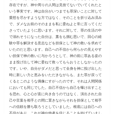
存在ですが、神や周りの人間は見捨てないでいてくれたと
いう事実です。神は自分がいつまでも罪深いことに対して
愛想を尽かすような方ではなく、そのことを折り込み済み
で、ダメなお前のそのままを私に委ねよと常に言ってくだ
さっていたように思います。それに対して、罪の生活の中
で溺れそうになった自分は、藁をも掴む思いで、回心の経
験や罪を解決する意志などを担保として神の救いを求めて
いたのだと思います。自己への不信から何らかの見えやす
い担保で神の救いに与かろうとして、神の前に罪ある姿の
まま投げ出して神に委ねて救ってもらおうとしなかったの
です。いや、自分がダメだと思って全身を神に投げ出した
時に新しい力と恵みをいただきながらも、また罪が戻って
くるとこのような偶像にすがったのです。それは人間関係
においても同じでした。自己不信から自己を曝け出すこと
を恐れ、心と心が直に向き合うのではなく、演出された自
己や言葉を相手との間に置きながらそれを担保として相手
への信頼を勝ち取ろうとしていました。根底には自己への
不信があり、これが神や他者を信じることを妨げていまし