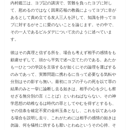
内村鑑三は、ヨブ記の講演で、苦難を負ったヨブに対し
て、慰めるのではなく因果応報の教義によってヨブに非が
あるとして責め立てる友人三人を評して、知識を持ってヨ
ブに対するがそこに愛のないことを論じます。その中で、
その一人であるビルダデについて次のように述べていま
す。
彼はその真理と信ずる所を、場合も考えず相手の感情をも
顧慮せずして、頭から平気で述べ立てたのである。あたか
も一ひとつの学説を主張するが如くにその論理を運ばする
のみであって、実際問題に携わるに当って必要なる気転や
分別はその影すら無い。最初にヨブの子らの死を以て罪の
結果のみと一挙に論断し去る如きは、相手の心を少しも察
せざる無分別の言（ことば）といわねばならない。その神
学思想の幼稚なるは時代の罪としてやむを得ずとするも、
その信条を確定不変の金科玉条となし、これを以てあらゆ
る場合を説明し去り、これがためには相手の感情の如きは
勿論、何を犠牲に供するも厭いとわぬというその心持、そ