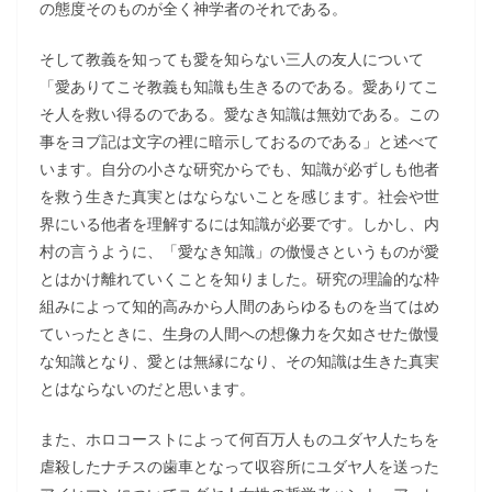
の態度そのものが全く神学者のそれである。
そして教義を知っても愛を知らない三人の友人について
「愛ありてこそ教義も知識も生きるのである。愛ありてこ
そ人を救い得るのである。愛なき知識は無効である。この
事をヨブ記は文字の裡に暗示しておるのである」と述べて
います。自分の小さな研究からでも、知識が必ずしも他者
を救う生きた真実とはならないことを感じます。社会や世
界にいる他者を理解するには知識が必要です。しかし、内
村の言うように、「愛なき知識」の傲慢さというものが愛
とはかけ離れていくことを知りました。研究の理論的な枠
組みによって知的高みから人間のあらゆるものを当てはめ
ていったときに、生身の人間への想像力を欠如させた傲慢
な知識となり、愛とは無縁になり、その知識は生きた真実
とはならないのだと思います。
また、ホロコーストによって何百万人ものユダヤ人たちを
虐殺したナチスの歯車となって収容所にユダヤ人を送った