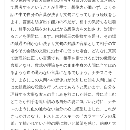
て思考するということが苦手で、想像力が働かず、よく会
話の中で自分の言葉が決まり文句になってしまう経験をし
ます。言葉を紡ぎ出す能力の不足が、相手の気持ちを咀嚼
し、相手の立場をおもんぱかる想像力を欠如させ、対話す
ることを困難にします。内村鑑三の指摘する通り、その場
の融通の利かない決まり文句の知識の言葉として相手の立
場やその会話の文脈に沿わずに使った場合、どんなに真実
で論理的に正しい言葉でも、相手を傷つけるだけの傲慢な
言葉となり、数式や理論をそのまま生身の人間に当てはめ
るような血の通わない言葉になるでしょう。ナチスこそ
は、まさにこの人間への想像力が欠如した知を人間に当て
はめ組織的な殺戮を行ったのであろうと思います。自分を
理解する大事な友人の苦しみを前にした時に、共に苦しむ
どころか相手を追い詰める自分の姿に気づいた時に、ナチ
スのように血の通わない自分の心に絶望しました。これが
きっかけとなり、ドストエフスキーの『カラマーゾフの兄
弟』で描かれていた神の愛に救いと希望を感じ、信仰と大