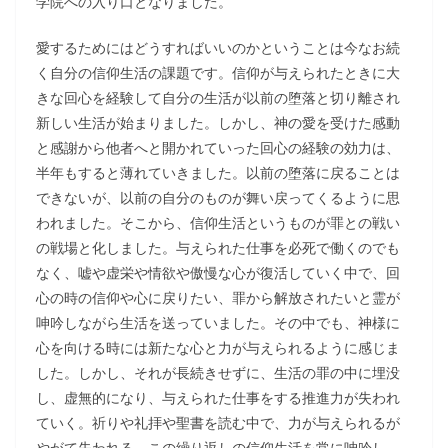
学院への入り口となりました。
愛するためにはどうすればいいのかということは今なお続
く自分の信仰生活の課題です。信仰が与えられたときに大
きな回心を経験して自分の生活が以前の堕落と切り離され
新しい生活が始まりました。しかし、神の愛を受けた感動
と感謝から他者へと開かれていった回心の経験の効力は、
半年もすると薄れていきました。以前の堕落に戻ることは
できないが、以前の自分のものが舞い戻ってくるように思
われました。そこから、信仰生活というものが罪との戦い
の戦場と化しました。与えられた仕事を必死で働くのでも
なく、嘘や虚栄や情欲や傲慢な心が復活していく中で、回
心の時の信仰や心に戻りたい、罪から解放されたいと霊が
呻吟しながら生活を送っていました。その中でも、神様に
心を向ける時には新たな心と力が与えられるように感じま
した。しかし、それが長続きせずに、生活の罪の中に埋没
し、虚無的になり、与えられた仕事をする推進力が失われ
ていく。祈りや礼拝や聖書を読む中で、力が与えられるが
やがて失われる。この繰り返しの信仰生活を常に呻吟し、