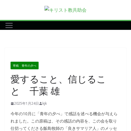
コ
ン
テ
ン
ツ
へ
ス
キ
寄稿 青年の夕べ
ッ
愛すること、信じるこ
プ
と 千葉 雄
2025年1月24日
kjk
今年の10月に「青年の夕べ」で感話を述べる機会が与えら
れました。この原稿は、その感話の内容を、この会を取り
仕切ってくださる飯島牧師の「良きサマリア人」のメッセ