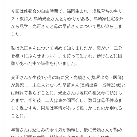
今回は修養会の自由時間で、福岡生まれ・塩尻育ちのキリ
スト教詩人 島崎光正さんとゆかりがある、島崎家住宅を外
から見学、光正さんと母の早苗さんについて思い巡らしま
した。
私は光正さんについて初めて知りましたが、障がい「二分
脊椎（にぶんせきつい）」を持って生まれ、歩行などに困
難があった中で詩作を行いました。
光正さんが生後1か月の時に父・光頼さん(塩尻出身・医師)
が急死し、未亡人となった早苗さん(長崎出身・当時23歳)と
は離れて暮らすことに。光正さんは塩尻の祖父母に預けら
れます。半年後、二人は束の間再会し、数日は母子仲睦ま
じく過ごすも、同居は事情があって難しかったのか別れる
ことに。
早苗さんは悲しみの余り気が動転し、後に光頼さんが勤め