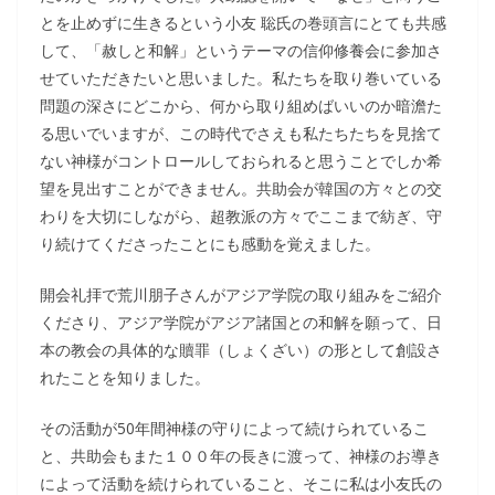
とを止めずに生きるという小友 聡氏の巻頭言にとても共感
して、「赦しと和解」というテーマの信仰修養会に参加さ
せていただきたいと思いました。私たちを取り巻いている
問題の深さにどこから、何から取り組めばいいのか暗澹た
る思いでいますが、この時代でさえも私たちたちを見捨て
ない神様がコントロールしておられると思うことでしか希
望を見出すことができません。共助会が韓国の方々との交
わりを大切にしながら、超教派の方々でここまで紡ぎ、守
り続けてくださったことにも感動を覚えました。
開会礼拝で荒川朋子さんがアジア学院の取り組みをご紹介
くださり、アジア学院がアジア諸国との和解を願って、日
本の教会の具体的な贖罪（しょくざい）の形として創設さ
れたことを知りました。
その活動が50年間神様の守りによって続けられているこ
と、共助会もまた１００年の長きに渡って、神様のお導き
によって活動を続けられていること、そこに私は小友氏の