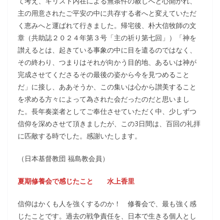
て考え、キリスト内在による無条件の赦しへと心開かれ、
主の用意されたご平安の中に共存する者へと変えていただ
く恵みへと運ばれて行きました。帰宅後、朴大信牧師の文
章（共助誌２０２４年第３号「主の祈り第七回」）「神を
讃えるとは、起きている事象の中に目を遣るのではなく、
その終わり、つまりはそれが向かう目的地、あるいは神が
完成させてくださるその最後の姿から今を見つめること
だ」に接し、ああそうか、この集いは心から讃美すること
を求める方々によって為された会だったのだと思いまし
た。長年奏楽者としてご奉仕させていただく中、少しずつ
信仰を深めさせて頂きましたが、この3日間は、百回の礼拝
に匹敵する時でした。感謝いたします。
（日本基督教団 福島教会員）
夏期修養会で感じたこと 水上香里
信仰はかくも人を強くするのか！ 修養会で、最も強く感
じたことです。過去の戦争責任を、日本で生きる個人とし