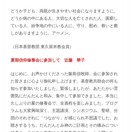
どうか子ども、両親が生きやすい社会になりますように。
どうか病の中にある人、大切な人を亡くされた人、困窮し
ている人、紛争地の中にいる人に、守り、慰め、救いと癒
しがありますように。アーメン。
（日本基督教団 東久留米教会員）
夏期信仰修養会に参加して 近藤 華子
はじめに、お声かけくださった飯島信牧師、会に参加され
た皆さまに心より御礼申し上げます。基督教共助会の何も
知らず参加いたしました。緊張しましたが、あたたかい雰
囲気にだんだんと和み、集中して参加できました。本当に
久しぶりの夏の修養会で、全過程を楽しみました。プログ
ラムも大変興味深く、主題講演、シンポジウム、聖研、分
団のそれぞれに「つながり」が感じられ不思議でした。お
聴きするうち、だんだんとみ神のご計画とその痛みについ