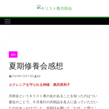
コ
ン
テ
ン
ツ
へ
ス
キ
感想
ッ
夏期修養会感想
プ
2024年10月19日
kjk
エクレシアを守られる神様 奥田美和子
共助会というキリスト者の会があることを知ったのはつい
最近のことで、６月発行の共助誌を友人に送っていただい
たのがきっかけでした。共助誌を開いて「なぜ」と問うこ