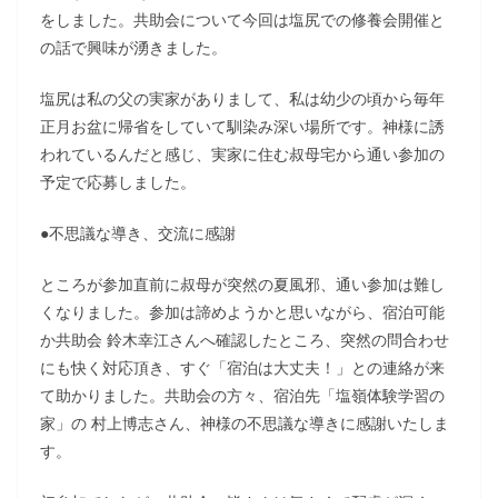
をしました。共助会について今回は塩尻での修養会開催と
の話で興味が湧きました。
塩尻は私の父の実家がありまして、私は幼少の頃から毎年
正月お盆に帰省をしていて馴染み深い場所です。神様に誘
われているんだと感じ、実家に住む叔母宅から通い参加の
予定で応募しました。
●不思議な導き、交流に感謝
ところが参加直前に叔母が突然の夏風邪、通い参加は難し
くなりました。参加は諦めようかと思いながら、宿泊可能
か共助会 鈴木幸江さんへ確認したところ、突然の問合わせ
にも快く対応頂き、すぐ「宿泊は大丈夫！」との連絡が来
て助かりました。共助会の方々、宿泊先「塩嶺体験学習の
家」の 村上博志さん、神様の不思議な導きに感謝いたしま
す。