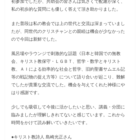
初参加でしたが、共助会の皆さんは気さくで配慮が深く、
私の初歩的な質問にも優しく答えて頂き助かりました。
また普段は私の教会では上の世代と交流は深まっていまし
たが、同世代のクリスチャンとの親睦は機会が少なかった
ので今回は新鮮でした。
風呂場やラウンジで刺激的な話題《日本と韓国での無教
会、キリスト教保守・ＬＧＢＴ、哲学・数学とキリスト
教、ＡＩによる効率的な社会と哲学、旧約聖書サムエル記
等の戦記物の捉え方等》について語り合いが起こり、難解
でしたが貴重な交流でした。機会を与えてくれた神様にや
はり感謝です。
少しでも吸収して今後に活かしたいと思い、講義・分団に
臨みましたが理解しきれてないと感じています。これから
時間をかけて読み解いていきたいです。
●キリスト教詩人 島崎光正さん