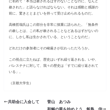
に初めて「本当は赦されるはずのないことなのに、なんと
赦された」と語らなければならない。それは感動と感謝の
前に、驚きととまどいを持って受け止められるものだ。
高橋哲哉氏はこの部分を非常に慎重に語られた。「無条件
の赦しとは、この私が赦されることなどあるはずがないの
に、しかし私は生かされている、ということなのだ」
どれだけの参加者にその峻厳さが伝わっただろうか。
この視点に立たねば、歴史はいずれ繰り返される。いや、
パレスチナに対して、我々の歴史は「すでに繰り返されて
いる」。
（京都大学生）
共助会に入会して 菅山 あつみ
和解の業を始めよう 飯島 信