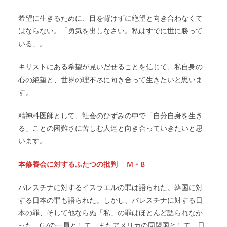
希望に生きるために、目を背けずに絶望と向き合わなくて
はならない。「勇気を出しなさい。私はすでに世に勝って
いる」。
キリストにある希望が見いだせることを信じて、私自身の
心の絶望と、世界の理不尽に向き合って生きたいと思いま
す。
精神科医師として、社会のひずみの中で「自分自身を生き
る」ことの困難さに苦しむ人達と向き合っていきたいと思
います。
本修養会に対するふたつの批判 M・B
パレスチナに対するイスラエルの罪は語られた。韓国に対
する日本の罪も語られた。しかし、パレスチナに対する日
本の罪、そして他ならぬ「私」の罪はほとんど語られなか
った。G7の一員として、またアメリカの同盟国として、日