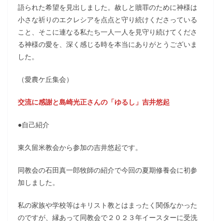
語られた希望を見出しました。赦しと贖罪のために神様は
小さな祈りのエクレシアを点点と守り続けくださっている
こと、そこに連なる私たち一人一人を見守り続けてくださ
る神様の愛を、深く感じる時を本当にありがとうございま
した。
（愛農ケ丘集会）
交流に感謝と島崎光正さんの「ゆるし」吉井悠起
●自己紹介
東久留米教会から参加の吉井悠起です。
同教会の石田真一郎牧師の紹介で今回の夏期修養会に初参
加しました。
私の家族や学校等はキリスト教とはまったく関係なかった
のですが、縁あって同教会で２０２３年イースターに受洗