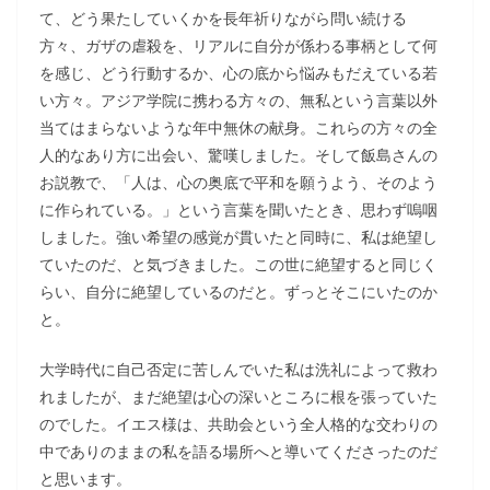
て、どう果たしていくかを長年祈りながら問い続ける
方々、ガザの虐殺を、リアルに自分が係わる事柄として何
を感じ、どう行動するか、心の底から悩みもだえている若
い方々。アジア学院に携わる方々の、無私という言葉以外
当てはまらないような年中無休の献身。これらの方々の全
人的なあり方に出会い、驚嘆しました。そして飯島さんの
お説教で、「人は、心の奥底で平和を願うよう、そのよう
に作られている。」という言葉を聞いたとき、思わず嗚咽
しました。強い希望の感覚が貫いたと同時に、私は絶望し
ていたのだ、と気づきました。この世に絶望すると同じく
らい、自分に絶望しているのだと。ずっとそこにいたのか
と。
大学時代に自己否定に苦しんでいた私は洗礼によって救わ
れましたが、まだ絶望は心の深いところに根を張っていた
のでした。イエス様は、共助会という全人格的な交わりの
中でありのままの私を語る場所へと導いてくださったのだ
と思います。