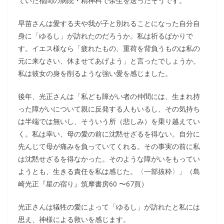
ていた福岡の病院・精神科で余生を送ったそうです。
早苗さんは愛する夫や我が子と別れることになった自分自
身に「ゆるし」が訪れたのだろうか。私は祈るばかりで
す。イエス様なら「疲れたもの、重荷を背負うものは私の
元に来なさい、休ませてあげよう」と言ったでしょうか。
私は彼女の身を削るような強い愛を感じました。
後年、光正さんは「私ども障がい者の仲間には、生まれ持
った障がいについて親に反発する人もいるし、その気持ち
は半端では無いし、そういう所（悲しみ）を乗り越えてい
く。私は幸い、母の愛の前に沈黙せざるを得ない。自分に
先んじて母が痛みを負っていてくれる。その事実の前に私
は沈黙せざるを得なかった。そのような障がいをもってい
ようとも、生きる責任を私は感じた。〈一部抜粋〉」（島
崎光正『星の宿り』筑摩書房60 〜67頁）
光正さんは犠牲の愛によって「ゆるし」が訪れたと私には
思え、神様による救いを感じます。