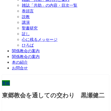
雑誌「共助」の内容・目次一覧
巻頭言
説教
講演
聖書研究
証し
心に残るメッセージ
ひろば
関係教会の案内
関係教会の案内
本の紹介
お問合せ
寄稿
東郷教会を通しての交わり 黒瀬健二