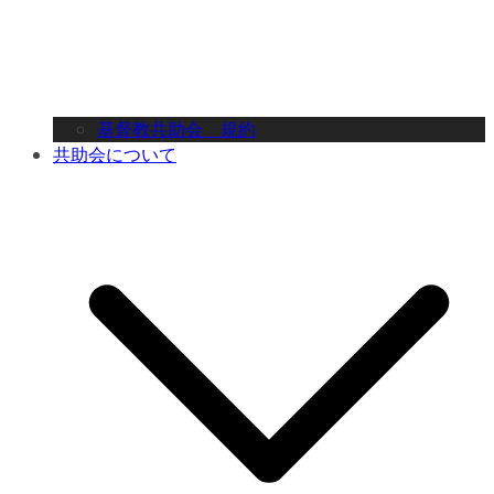
基督教共助会 規約
共助会について