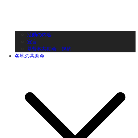
活動の内容
宣言
基督教共助会 規約
各地の共助会