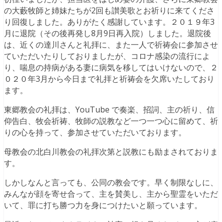
の大藪牧師と姉妹たちが2回も讃美歌とお祈りに来てくださ
り回復しました。ありがたく感謝しています。２０１９年3
月に退院（その後再発し8月9日再入院）しました。退院後
は、近くの達川さんと礼拝に、また一人で祈祷会に参加させ
ていただいたりしておりましたが、コロナ感染の流行によ
り、喘息の持病がある妻に病気を移してはいけないので、２
０２０年3月から今日まで礼拝と祈祷会を欠席いたしており
ます。
東郷教会の礼拝は、YouTube で奏楽、招詞、主の祈り、信
仰告白、牧会祈祷、牧師の説教など一つ一つ心に留めて、祈
りの心を持って、参加させていただいております。
母教会の北白川教会の礼拝次第と説教にも励まされておりま
す。
しかしなんと言っても、公同の教会です。早く制限なしに、
みんなが顔を寄せ合って、主を賛美し、主から聖霊をいただ
いて、罪に打ち勝つ力を身につけたいと願っています。