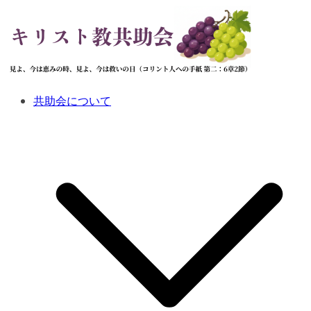
コ
ン
テ
ン
ツ
へ
共助会について
ス
キ
ッ
プ