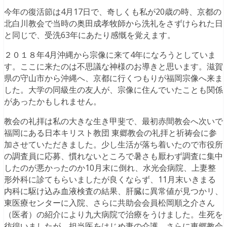
今年の復活節は4月17日で、奇しくも私が20歳の時、京都の
北白川教会で当時の奥田成孝牧師から洗礼をさずけられた日
と同じで、受洗63年にあたり感慨を覚えます。
２０１８年4月沖縄から宗像に来て4年になろうとしていま
す。ここに来たのは不思議な神様のお導きと思います。滋賀
県の守山市から沖縄へ、京都に行くつもりが福岡宗像へ来ま
した。大学の同級生の友人が、宗像に住んでいたことも関係
があったかもしれません。
教会の礼拝は私の大きな生き甲斐で、最初赤間教会へ次いで
福岡にある日本キリスト教団 東郷教会の礼拝と祈祷会に参
加させていただきました。少し生活が落ち着いたので市役所
の調査員に応募、慣れないところで暑さも厭わず調査に集中
したのが悪かったのか10月末に倒れ、水光会病院、上妻整
形外科に診てもらいましたが良くならず、11月末いきまる
内科に駆け込み血液検査の結果、肝臓に異常値が見つかリ、
東医療センターに入院、さらに共助会会員松岡順之介さん
（医者）の紹介により九大病院で治療をうけました。生死を
彷徨いましたが、担当医をはじめ妻の介護、さらに東郷教会