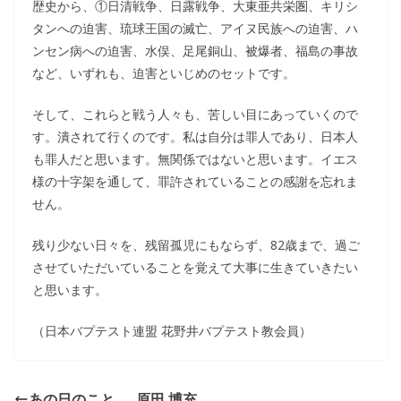
歴史から、①日清戦争、日露戦争、大東亜共栄圏、キリシ
タンへの迫害、琉球王国の滅亡、アイヌ民族への迫害、ハ
ンセン病への迫害、水俣、足尾銅山、被爆者、福島の事故
など、いずれも、迫害といじめのセットです。
そして、これらと戦う人々も、苦しい目にあっていくので
す。潰されて行くのです。私は自分は罪人であり、日本人
も罪人だと思います。無関係ではないと思います。イエス
様の十字架を通して、罪許されていることの感謝を忘れま
せん。
残り少ない日々を、残留孤児にもならず、82歳まで、過ご
させていただいていることを覚えて大事に生きていきたい
と思います。
（日本バプテスト連盟 花野井バプテスト教会員）
あの日のこと 原田 博充