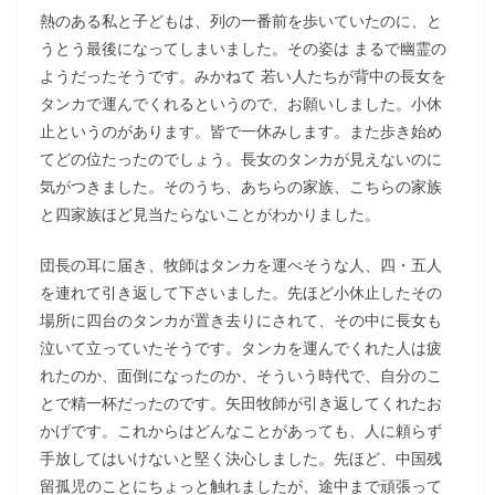
熱のある私と子どもは、列の一番前を歩いていたのに、と
うとう最後になってしまいました。その姿は まるで幽霊の
ようだったそうです。みかねて 若い人たちが背中の長女を
タンカで運んでくれるというので、お願いしました。小休
止というのがあります。皆で一休みします。また歩き始め
てどの位たったのでしょう。長女のタンカが見えないのに
気がつきました。そのうち、あちらの家族、こちらの家族
と四家族ほど見当たらないことがわかりました。
団長の耳に届き、牧師はタンカを運べそうな人、四・五人
を連れて引き返して下さいました。先ほど小休止したその
場所に四台のタンカが置き去りにされて、その中に長女も
泣いて立っていたそうです。タンカを運んでくれた人は疲
れたのか、面倒になったのか、そういう時代で、自分のこ
とで精一杯だったのです。矢田牧師が引き返してくれたお
かげです。これからはどんなことがあっても、人に頼らず
手放してはいけないと堅く決心しました。先ほど、中国残
留孤児のことにちょっと触れましたが、途中まで頑張って