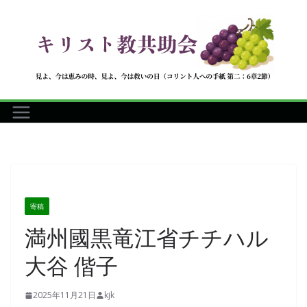
コ
ン
テ
ン
ツ
へ
ス
キ
ッ
プ
寄稿
満州國黒竜江省チチハル
大谷 偕子
2025年11月21日
kjk