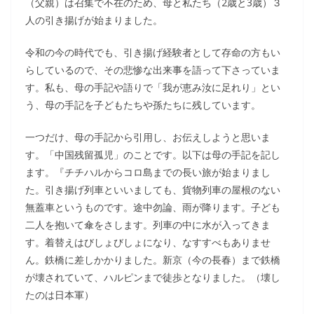
（父親）は召集で不在のため、母と私たち（2歳と3歳）３
人の引き揚げが始まりました。
令和の今の時代でも、引き揚げ経験者として存命の方もい
らしているので、その悲惨な出来事を語って下さっていま
す。私も、母の手記や語りで「我が恵み汝に足れり」とい
う、母の手記を子どもたちや孫たちに残しています。
一つだけ、母の手記から引用し、お伝えしようと思いま
す。「中国残留孤児」のことです。以下は母の手記を記し
ます。『チチハルからコロ島までの長い旅が始まりまし
た。引き揚げ列車といいましても、貨物列車の屋根のない
無蓋車というものです。途中勿論、雨が降ります。子ども
二人を抱いて傘をさします。列車の中に水が入ってきま
す。着替えはびしょびしょになり、なすすべもありませ
ん。鉄橋に差しかかりました。新京（今の長春）まで鉄橋
が壊されていて、ハルピンまで徒歩となりました。（壊し
たのは日本軍）