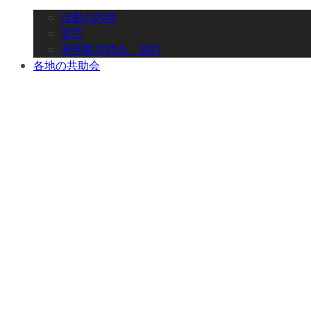
活動の内容
宣言
基督教共助会 規約
各地の共助会