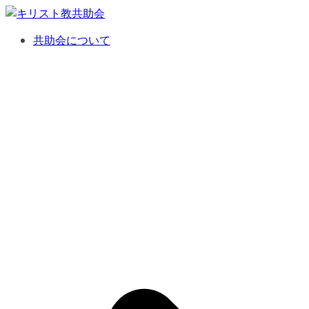
コ
ン
共助会について
テ
ン
ツ
へ
ス
キ
ッ
プ