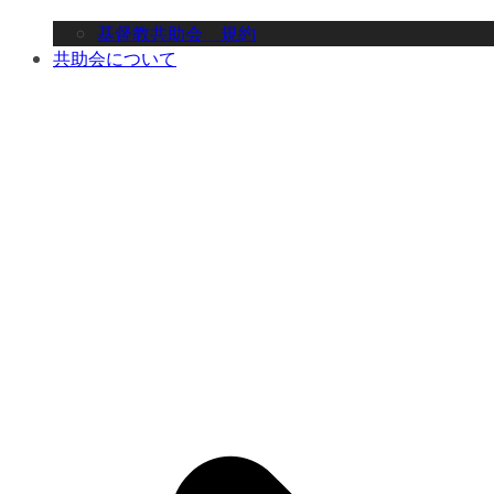
基督教共助会 規約
共助会について