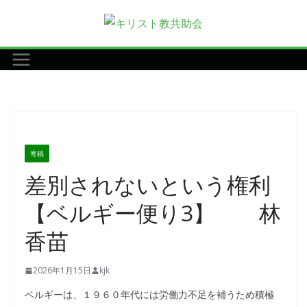
コ
ン
テ
ン
ツ
へ
ス
キ
寄稿
ッ
差別されないという権利
プ
【ベルギー便り3】 林
香苗
2026年1月15日
kjk
ベルギーは、１９６０年代には労働力不足を補うため積極