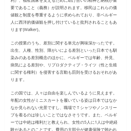
利）、福祉国家を支えるために助け合いの精神と納税が重
要であること（義務）が説明されます。移民はこれらの価
値観と制度を尊重するように求められており、非ベルギー
人に西洋的価値観を押し付けていると批判されることもあ
ります(Walker)。
この授業のうち、差別に関する単元が興味深かったです。
出生、人種、性別、障がいによる差別といった日本でも馴
染みのある差別概念のほかに、ベルギーでは年齢、外見、
病気による差別や、リプロダクティブ・ライツ（性と生殖
に関する権利）を侵害する言動も罰則を受けるおそれがあ
ります。
この国では、人々は自由を楽しんでいるように見えます。
年配の女性がミニスカートを履いている姿は日本ではなか
なか見られない光景ですし、職場でＴシャツやノンスリー
ブを着るのは珍しいことではなさそうです。また、ベルギ
ーでは中絶は権利だと教えられ、女性の5人に1人は中絶経
験があるとのことです。費用の大部分が健康保険で賄われ