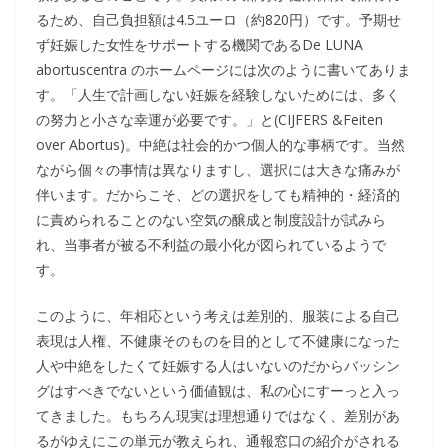
るため、自己負担額は4.5ユーロ（約820円）です。予期せ
ず妊娠した女性をサポートする機関であるDe LUNA
abortuscentra のホームページには次のように書いてありま
す。「人生で計画しない妊娠を経験しないためには、多く
の努力と小さな幸運が必要です。」と(CIJFERS &Feiten
over Abortus)。中絶は社会的かつ個人的な事柄です。当然
ながら個々の事情は異なりますし、選択には大きな痛みが
伴います。だからこそ、どの選択をしても精神的・経済的
に責められることのない空気の醸成と制度設計が試みら
れ、当事者が被る不利益の最小化が図られているようで
す。
このように、年相応という考えは差別的、服装による自己
表現は人権、不健康そのものを目的として不健康になった
人や中絶をしたくて妊娠する人はいないのだからバッシン
グはすべきでないという価値観は、私の心にすーっと入っ
てきました。もちろん現実は理想通りではなく、差別があ
るがゆえにこの単元が教えられ、通報窓口の紹介がされる