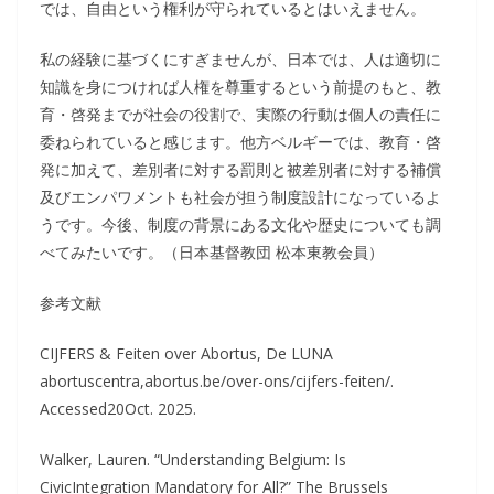
では、自由という権利が守られているとはいえません。
私の経験に基づくにすぎませんが、日本では、人は適切に
知識を身につければ人権を尊重するという前提のもと、教
育・啓発までが社会の役割で、実際の行動は個人の責任に
委ねられていると感じます。他方ベルギーでは、教育・啓
発に加えて、差別者に対する罰則と被差別者に対する補償
及びエンパワメントも社会が担う制度設計になっているよ
うです。今後、制度の背景にある文化や歴史についても調
べてみたいです。（日本基督教団 松本東教会員）
参考文献
CIJFERS & Feiten over Abortus, De LUNA
abortuscentra,abortus.be/over-ons/cijfers-feiten/.
Accessed20Oct. 2025.
Walker, Lauren. “Understanding Belgium: Is
CivicIntegration Mandatory for All?” The Brussels