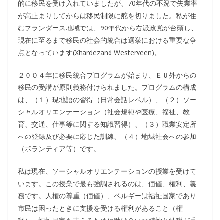
的に移民を受け入れていましたが、70年代の不況で失業率
が高止まりしてからは移民制限に舵を切りました。私が住
むフランダース地域では、90年代から右派政党が台頭し、
現在に至るまで移民の社会的統合は選挙における重要な争
点となっています(Xhardezand Westerveen)。
２００４年に移民統合プログラムが始まり、ＥＵ外からの
移民の受講が原則義務付けられました。プログラムの構成
は、（１）現地語の習得（日常会話レベル）、（２）ソー
シャルオリエンテーション（社会規範や医療、福祉、教
育、交通、仕事等に関する知識習得）、（３）職業安定所
への登録及び必要に応じた訓練、（４）地域社会への参加
（ボランティア等）です。
私は現在、ソーシャルオリエンテーションの授業を受けて
います。この授業で最も強調されるのは、価値、権利、義
務です。人権の尊重（価値）、ベルギーは福祉国家であり
市民は困ったときに支援を受ける権利があること（権