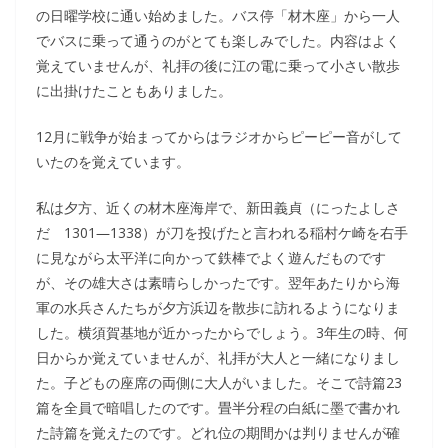
の日曜学校に通い始めました。バス停「材木座」から一人
でバスに乗って通うのがとても楽しみでした。内容はよく
覚えていませんが、礼拝の後に江の電に乗って小さい散歩
に出掛けたこともありました。
12月に戦争が始まってからはラジオからピーピー音がして
いたのを覚えています。
私は夕方、近くの材木座海岸で、新田義貞（にったよしさ
だ 1301―1338）が刀を投げたと言われる稲村ケ崎を右手
に見ながら太平洋に向かって鉄棒でよく遊んだものです
が、その雄大さは素晴らしかったです。翌年あたりから海
軍の水兵さんたちが夕方浜辺を散歩に訪れるようになりま
した。横須賀基地が近かったからでしょう。3年生の時、何
日からか覚えていませんが、礼拝が大人と一緒になりまし
た。子どもの座席の両側に大人がいました。そこで詩篇23
篇を全員で暗唱したのです。畳半分程の白紙に墨で書かれ
た詩篇を覚えたのです。どれ位の期間かは判りませんが確