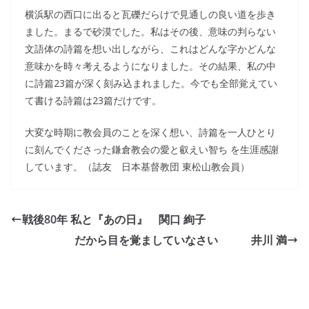
横浜駅の西口に出ると瓦礫だらけで見通しの良い道を歩き
ました。まるで砂漠でした。私はその後、意味の判らない
文語体の詩篇を想い出しながら、これはどんな字かどんな
意味かを時々考えるようになりました。その結果、私の中
に詩篇23篇が深く刻み込まれました。今でも全部覚えてい
て書ける詩篇は23篇だけです。
大変な時期に教会員のことを深く想い、詩篇を一人ひとり
に刻んでくださった鎌倉教会の愛と叡えい智ち を生涯感謝
しています。（誌友 日本基督教団 東松山教会員）
戦後80年 私と『あの日』 関口 絢子
だから目を覚ましていなさい 井川 満