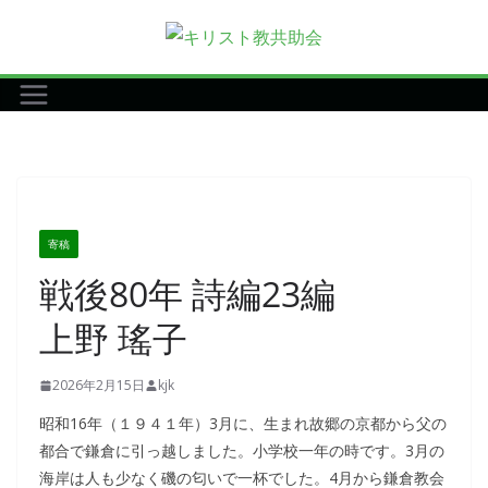
コ
ン
テ
ン
ツ
へ
ス
キ
寄稿
ッ
戦後80年 詩編23編
プ
上野 瑤子
2026年2月15日
kjk
昭和16年（１９４１年）3月に、生まれ故郷の京都から父の
都合で鎌倉に引っ越しました。小学校一年の時です。3月の
海岸は人も少なく磯の匂いで一杯でした。4月から鎌倉教会