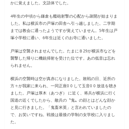
かに覚えました。文語体でした。
4年生の中頃から鎌倉も艦砲射撃の心配から疎開が始まりま
した。私は横浜市の戸塚の田舎へ引っ越しました。二学期
までは教会に通ったようですが覚えていません。5年生は戸
塚小学校に通い、6年生は近くのお寺に通いました。
戸塚は空襲されませんでした。たまにＢ29が横浜市などを
襲撃した帰りに機銃掃射を受けた位です。あの低音は忘れ
られません。
横浜の空襲時は空が真赤になりました。敗戦の日、近所の
方々が我家に来られ、一同正座0 0 して玉音0 0 放送を聴き
ました。戸塚は厚木（あつぎ） に近く、将兵が横浜に行く
国道の近くでしたから、敵兵の〝鬼〟の顔とはどんな顔か
と見に行きました。「鬼畜米英」と言われていましたの
で、お笑いですね。戦後は最後の学制の女学校に入りまし
た。