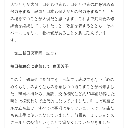
人ひとりが大切、自分も他者も。自分と他者の絆を深める
努力をする、韓国と日本も個人がその努力をすること、そ
の場を持つことが大切だと思います。これまで共助会の修
練会を継続してこられたことに敬意を表するとともにその
ベースにキリスト教の愛があることを胸に刻んでいま
す。
（第二勝田保育園、誌友）
韓日修練会に参加して 角田芳子
この度、修練会に参加でき、言葉では表現できない「心の
ぬくもり」のようなものを感じつつ過ごすことが出来まし
た。韓国の街並み、施設、交通機関など約35年前訪韓した
時とは様変わりで近代的になっていました。町には高層ビ
ルが立ち並び、すべての事柄はキャッシュレスで、学生た
ちも上手に使いこなしていました。前回も、ミッションス
クールとの交流ということで温かくしていただきました