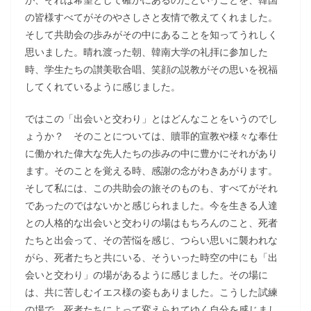
の皆様すべてがそのやさしさと友情で教えてくれました。
そして共助会の歩みがその中にあることを知ってうれしく
思いました。晴れ渡った朝、韓南大学の礼拝に参加した
時、学生たちの讃美歌合唱、笑顔の説教がその思いを祝福
してくれているように感じました。
ではこの「出会いと交わり」とはどんなことをいうのでし
ょうか？ そのことについては、贖罪的宣教や様々な奉仕
に働かれた偉大な先人たちの歩みの中に豊かにそれがあり
ます。そのことを覚える時、感謝の念がわきあがります。
そして私には、この共助会の旅そのものも、すべてがそれ
であったのではないかと感じられました。今を生きる人達
との人格的な出会いと交わりの場はもちろんのこと、死者
たちと出会って、その苦悩を感じ、つらい思いに襲われな
がら、死者たちと共にいる、そういった時空の中にも「出
会いと交わり」の場があるように感じました。その場に
は、共に苦しむイエス様の姿もありました。こうした試練
の場で、死者たちによって変えられてゆく自分を感じまし