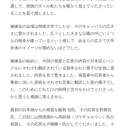
通して、韓国の方々が私たちを暖かく迎えてくださってい
ることを肌で感じました。
修練会の会場は韓南大学でしたが、そのキャンパスの広大
さに驚かされました。広々とした大きな公園の中にいくつ
もの校舎が建っているという感じで、あまりの広さで大学
全体のイメージが掴めないほどでした。
修練会の始めに、今回の発題と応答の内容が日本語とハン
グルにそれぞれ翻訳されている製本された冊子が全員に渡
されました。内容を見て驚きました。発題者や応答者から
事前に頂いた原稿をそれぞれ言葉に翻訳した形の冊子でし
た。このためにどれだけの時間と労力をかけてくださった
かと思うと感謝に堪えません。
最初の日本側からの発題を飯島 信氏、その応答を郭魯悦
氏、二日目には韓国側から高鉄雄（ゴウチョルウン）氏が
発題し、その応答を片柳榮一氏がしてくださいました。そ