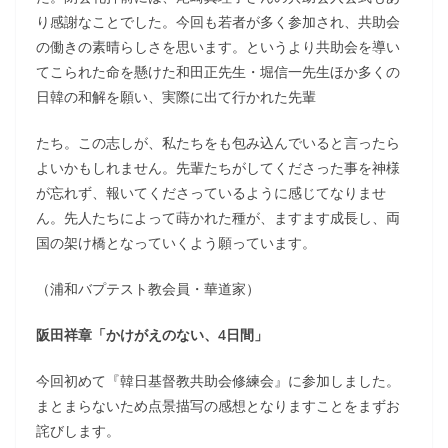
り感謝なことでした。今回も若者が多く参加され、共助会
の働きの素晴らしさを思います。というより共助会を導い
てこられた命を懸けた和田正先生・堀信一先生ほか多くの
日韓の和解を願い、実際に出て行かれた先輩
たち。この志しが、私たちをも包み込んでいると言ったら
よいかもしれません。先輩たちがしてくださった事を神様
が忘れず、報いてくださっているように感じてなりませ
ん。先人たちによって蒔かれた種が、ますます成長し、両
国の架け橋となっていくよう願っています。
（浦和バプテスト教会員・華道家）
阪田祥章「かけがえのない、4日間」
今回初めて『韓日基督教共助会修練会』に参加しました。
まとまらないため点景描写の感想となりますことをまずお
詫びします。