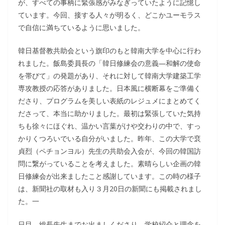
が、すべての事柄に緊張感がみなぎっていたように記憶し
ています。今回、接する人々が明るく、どこかユーモラス
で自信に満ちているように思いました。
韓日基督教共助会という旗印のもと韓南大学を中心に行わ
れました。飯島委員長の「韓日修練会の意義―和解の使命
を帯びて」の発題があり、それに対して韓南大学建築工学
専攻教授の応答がありました。日本風に横断幕をご準備く
ださり、プログラムを美しい表紙のレジュメにまとめてく
ださって、本当に助かりました。最初は緊張していた気持
ちも徐々にほぐれ、温かい言葉がけや交わりの中で、すっ
かりくつろいでいる自分がいました。昨年、この大学で裵
貞烈（ペチョンヨル）先生の共助会入会が、今回の韓国訪
問に繋がっていることを考えました。素晴らしい企画の韓
日修練会が出来ましたこと感謝しています。この時の様子
は、新聞社の取材も入り３月20日の新聞にも掲載されまし
た。一
日目、総長先生までお出ましくださり、学校紹介と理念を