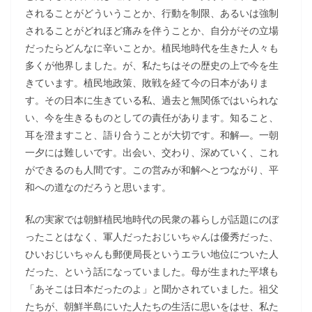
されることがどういうことか、行動を制限、あるいは強制
されることがどれほど痛みを伴うことか、自分がその立場
だったらどんなに辛いことか。植民地時代を生きた人々も
多くが他界しました。が、私たちはその歴史の上で今を生
きています。植民地政策、敗戦を経て今の日本がありま
す。その日本に生きている私、過去と無関係ではいられな
い、今を生きるものとしての責任があります。知ること、
耳を澄ますこと、語り合うことが大切です。和解―。一朝
一夕には難しいです。出会い、交わり、深めていく、これ
ができるのも人間です。この営みが和解へとつながり、平
和への道なのだろうと思います。
私の実家では朝鮮植民地時代の民衆の暮らしが話題にのぼ
ったことはなく、軍人だったおじいちゃんは優秀だった、
ひいおじいちゃんも郵便局長というエラい地位についた人
だった、という話になっていました。母が生まれた平壌も
「あそこは日本だったのよ」と聞かされていました。祖父
たちが、朝鮮半島にいた人たちの生活に思いをはせ、私た