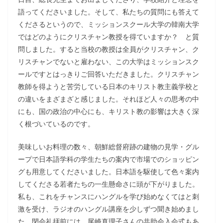
語ってくださいました。そして、私たちの質問にも答えて
くださるというので、ミッションスクール大学の韓南大学
ではどのようにクリスチャン教授を得ていますか？ と質
問しました。すると当校の教授は全員がクリスチャン、ク
リスチャンでないと雇わない、この大学はミッションスク
ールですとはっきりご回答いただきました。クリスチャン
教師を得ようと苦労している日本のキリスト教主義学校と
の違いをまざまざと感じました。それほど人々の思考の中
にも、国の政治の中心にも、キリスト教の影響は大きく深
く根づいているのです。
美味しいお料理の数々、朝鮮総督府跡の建物の見学・グル
ープで日本語学科の学生たちの案内で市場でのショッピン
グも用意してくださいました。日本語を駆使して色々案内
してくださる若者たちの一生懸命さに頭が下がりました。
私も、これをチャンスにハングルを学び始めなくてはと刺
激を受け、ラジオのハングル講座を少しずつ聞き始めまし
た。閉会礼拝前には、尾崎真理子さんの共助会入会式もあ