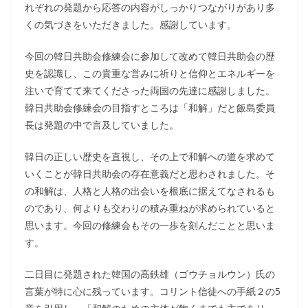
れぞれの発題から応答の内容がしっかりつながりがあり多
くの気づきをいただきました。感謝しています。
今回の韓日共助会修練会に参加して改めて韓日共助会の歴
史を認識し、この貴重な営みに祈りと信仰とエネルギーを
注いで育てて来てくださった両国の先達に感謝しました。
韓日共助会修練会の目指すところは「和解」だと飯島委員
長は発題の中で言及していました。
韓日の正しい歴史を直視し、その上で和解への道を求めて
いくことが韓日共助会の存在意義だと思わされました。そ
の和解は、人格と人格の出会いを根底に据えてなされるも
のであり、何よりも交わりの積み重ねが求められていると
思います。今回の修練会もその一歩を刻んだことと思いま
す。
二日目に発題された韓国の高鉄雄（ゴウチョルウン）氏の
言葉が特に心に残っています。コリント信徒への手紙２の5