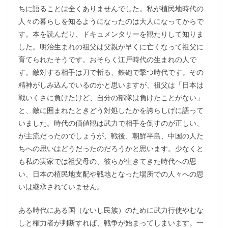
ちに語ることは全くありませんでした。私が植民地時代の
人々の暮らしを知るようになったのは大人になってからで
す。本を読んだり、ドキュメンタリーを観たりして知りま
した。明治生まれの祖父は父親が早くに亡くなって祖父に
育てられたそうです。おそらく江戸時代の生まれの人で
す。敵対する相手は刀で斬る、鉄砲で撃つ時代です。その
精神がしみ込んでいるのかと思いますが、祖父は「日本は
戦いくさに負けたけど、自分の部隊は負けたことがない」
と、敵に囲まれたときどう対処したかを誇らしげに語って
いました。時代の価値観は武力で相手を倒すのが正しい、
が主流だったのでしょうが、戦後、朝鮮半島、中国の人た
ちへの思いはどうだったのだろうかと思います。少なくと
も私の実家では祖父母の、彼らが生きてきた時代への思
い、日本の植民地支配や戦地となった場所での人々への思
いは継承されていません。
ある時代にある国（ないし民族）のために武力行使やむな
しと権力者が判断すれば、戦争が始まってしまいます。一