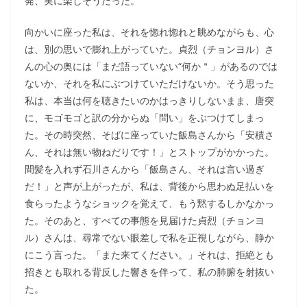
発、実に楽しそうだった。
向かいに座った私は、それを惚れ惚れと眺めながらも、心
は、別の思いで膨れ上がっていた。貞烈（チョンヨル）さ
んの心の奥には「まだ語っていない“何か＂」があるのでは
ないか、それを私にぶつけていただけないか。そう思った
私は、本当は何を聴きたいのかはっきりしないまま、唐突
に、モゴモゴと訳の分からぬ「問い」をぶつけてしまっ
た。その時突然、そばに座っていた飯島さんから「安積さ
ん、それは無い物ねだりです！」とストップがかかった。
間髪を入れず石川さんから「飯島さん、それは言い過ぎ
だ！」と声が上がったが、私は、背後から思わぬ足払いを
食らったようなショックを覚えて、もう黙するしかなかっ
た。そのあと、すべての事態を見届けた貞烈（チョンヨ
ル）さんは、尋常でない眼差しで私を正視しながら、静か
にこう言った。「また来てください。」それは、拒絶とも
招きとも取れる背反した響きを伴って、私の肺腑を射抜い
た。