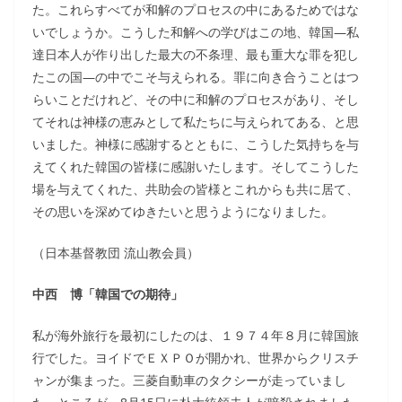
た。これらすべてが和解のプロセスの中にあるためではな
いでしょうか。こうした和解への学びはこの地、韓国―私
達日本人が作り出した最大の不条理、最も重大な罪を犯し
たこの国―の中でこそ与えられる。罪に向き合うことはつ
らいことだけれど、その中に和解のプロセスがあり、そし
てそれは神様の恵みとして私たちに与えられてある、と思
いました。神様に感謝するとともに、こうした気持ちを与
えてくれた韓国の皆様に感謝いたします。そしてこうした
場を与えてくれた、共助会の皆様とこれからも共に居て、
その思いを深めてゆきたいと思うようになりました。
（日本基督教団 流山教会員）
中西 博「韓国での期待」
私が海外旅行を最初にしたのは、１９７４年８月に韓国旅
行でした。ヨイドでＥＸＰＯが開かれ、世界からクリスチ
ャンが集まった。三菱自動車のタクシーが走っていまし