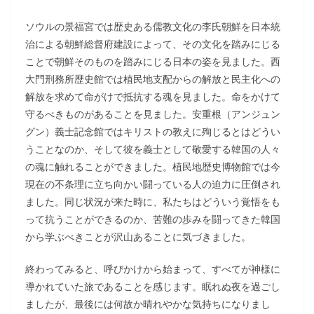
ソウルの景福宮では歴史ある儒教文化の李氏朝鮮を日本統
治による朝鮮総督府建設によって、その文化を踏みにじる
ことで朝鮮そのものを踏みにじる日本の姿を見ました。西
大門刑務所歴史館では植民地支配からの解放と民主化への
解放を求めて命がけで抵抗する魂を見ました。命をかけて
守るべきものがあることを見ました。安重根（アンジュン
グン）義士記念館ではキリストの教えに殉じるとはどうい
うことなのか、そして彼を義士として敬愛する韓国の人々
の魂に触れることができました。植民地歴史博物館では今
現在の不条理に立ち向かい闘っている人の迫力に圧倒され
ました。同じ状況が来た時に、私たちはどういう覚悟をも
って抗うことができるのか、苦難の歩みを闘ってきた韓国
から学ぶべきことが沢山あることに気づきました。
終わってみると、呼びかけから始まって、すべてが神様に
導かれていた旅であることを感じます。眠れぬ夜を過ごし
ましたが、最後には何故か晴れやかな気持ちになりまし