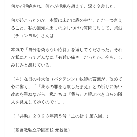
何かが拒絶され、何かが拒絶を超えて、深く交差した。
何が起こったのか、本質は未だに霧の中だ。ただ一つ言え
ること。私の無知丸出しのぶしつけな質問に対して、貞烈
（チョンヨル）さんは、
本気で「自分を偽らない応答」を返してくださった。それ
が私にとってどんなに「有難い痛さ」だったか。今も、し
みじみと感じている。
（４）在日の朴大信（パクテシン）牧師の言葉が、改めて
心に響く。「『我らの罪をも赦したまえ』との祈りに悔い
改めを重ねながら、私たちは『我ら』と呼ぶべき自らの隣
人を発見してゆくのです。」
（『共助』２０２３年第５号「主の祈り 第六回」）
（基督教独立学園高校 元校長）