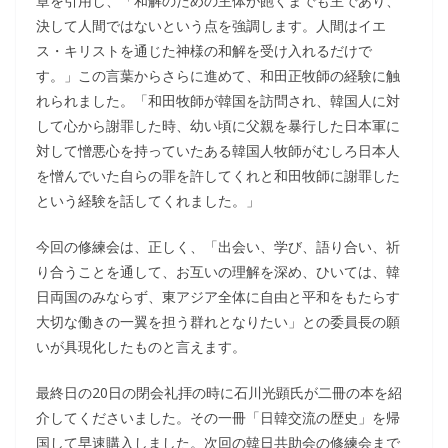
章を引用し、「和解のための主体が飽くまでも主であり、
決して人間ではないという点を強調します。人間はイエ
ス・キリストを通じた神様の和解を受け入れるだけで
す。」この言葉からさらに進めて、和田正牧師の経験に触
れられました。「和田牧師が韓国を訪問され、韓国人に対
して心から謝罪した時、幼い頃に父親を暴行した日本軍に
対して憎悪心を持っていたある韓国人牧師がむしろ日本人
を憎んでいた自らの罪を許してくれと和田牧師に謝罪した
という経験を話してくれました。」
今回の修練会は、正しく、「出会い、学び、語り合い、祈
り合うことを通して、お互いの理解を深め、ひいては、韓
日両国のみならず、東アジア全体に自由と平和をもたらす
大切な働きの一翼を担う群れとなりたい」との委員長の願
いが具現化したものと言えます。
最終日の20日の閉会礼拝の時に石川光顕氏が二冊の本を紹
介してくださいました。その一冊「日韓交流の歴史」を帰
国して早速購入しました。次回の韓日共助会の修練会まで