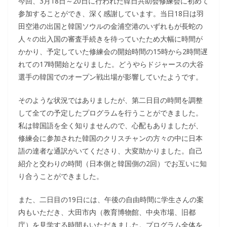
今回、3月18日～20日に行われた韓日共助会修練会に初めて
参加することができ、深く感謝しています。当日18日は羽
田空港の出国と韓国ソウルの金浦空港のいずれもが長蛇の
人々の出入国の審査手続きを待っていたため大幅に時間が
かかり、予定していた修練会の開始時間の15時から2時間遅
れての17時開始となりました。どうやらドジャースの大谷
選手の韓国でのオープン戦出場が影響していたようです。
そのような状況ではありましたが、第二日目の時間を調整
して全ての予定したプログラムを行うことができました。
私は韓国語を全く知りませんので、心配もありましたが、
修練会に参加された韓国のクリスチャンの方々の中に日本
語の達者な通訳がいてくださり、大変助かりました。自己
紹介と交わりの時間（日本側と韓国側の2回）でお互いに知
り合うことができました。
また、二日目の19日には、午後の自由時間に学生さんの案
内もいただき、大田市内（教育博物館、中央市場、旧都
庁）を見学する時間もいただきました。プログラム全体を