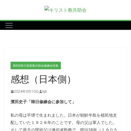
コ
ン
テ
ン
ツ
へ
ス
キ
第8回韓日基督教共助会修練会特集
ッ
感想（日本側）
プ
2024年9月10日
kjk
濱田史子「韓日修練会に参加して」
私の母は平壌で生まれました。日本が朝鮮半島を植民地支
配していた１９２８年のことです。母の父は軍人でした。
そして母方の曽祖父は逓信省勤務で、明治38年（１９０５