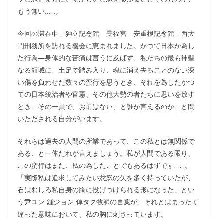
もう無い……。
今回の滞在中、独立記念館、景福宮、安重根記念館、西大
門刑務所を訪れる機会に恵まれました。かつて日本が為し
た行為―身体的な苦痛は言うに及ばず、私たちの最も神聖
なる領域に、土足で踏み入り、魂に消え去ることのない深
い傷を負わせた数々の蛮行を思うとき、それを為したかつ
ての日本統治者や官憲、その他大勢の者たちに思いを致す
とき、その一員で、お前はない、と誰が言えるのか、と問
いただされる自分がいます。
それらは過去の人間の所業であって、この私とは無関係で
ある、と一体だれが言えましょう。私が人間である限り、
この蛮行はまた、私の為したことでもあるはずです……。
「実際私は追求してみたい忿怒の矢を多く持っていたが、
石はむしろ私自身の胸に投げつけられる形になった」とい
う尹ユン 鍾ジョン 倬タク牧師の言葉が、それとはまったく
違った意味において、私の胸に刺さっています。