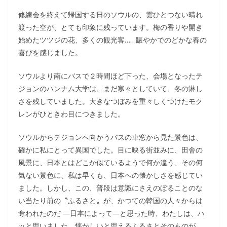
修練会を終えて帰国する日のソウルの、雲ひとつない晴れ
渡った空が、とても印象に残っています。梅の香りや開き
始めたツツジの花、多くの観光客……賑やかでのどかな春の
喜びを感じました。
ソウルより南にバスで２時間ほど下った、会場となったテ
ジョンのハンナム大学は、まだ寒々としていて、冬の淋し
さを残していました。大きなつぼみを重々しくつけたモク
レンがひときわ目につきました。
ソウルからテジョンへ向かうバスの車窓から見た景色は、
確かに私にとって異国でした。目に映る街並みに、田舎の
風景に、日本とはどこか似ているようで何か違う、その何
気ない景色に、私は早くも、日本への懐かしさを感じてい
ました。しかし、この、普段は意識にさえのぼることのな
い当たり前の〝ふるさと〟が、かつての韓国の人々からは
奪われたのだ ―日本によって―と思った時、わたしは、ハ
ッと思いました。懐かしいと思えるふるさとそのものが、