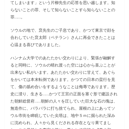
てしまいます」という片柳先生の応答を思い越します。知
らないことの罪、そして知らないことすら知らないことの
罪……。
ソウルの地で、裵先生のご子息であり、かつて東京で顔を
合わしていた裵太郎（ペテラン）さんに再会できたことは
心温まる喜びでありました。
ハンナム大学でのあたたかい交わりにより、緊張が融解す
ると同時に、ソウルの晴れ渡った空には心から喜ぶことが
出来ない私がいます。あたたかい交わりに甘えて、あぐら
をかいては本末転倒であります。かつての日本の蛮行を見
て、傷の舐め合いをするようなことは侮辱であります。歴
史に浸り、生きる……かつて王宮の正面を塞ぐ形で建設され
た朝鮮総督府……朝鮮の人々を圧していた巨大な石の塊は、
無造作に、バラバラに打ち捨てられ、屋根の上にあってソ
ウル市街を睥睨していた尖塔は、地中５ｍに掘られた深み
に沈められ、人々から見くだされる存在となり果てまし