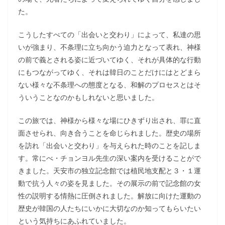
た。
こうしたすべての「出会いと交わり」によって、私達の思
いが強まり、不条理に立ち向かう迫力となって表れ、神様
の前で義とされる姿に近づいてゆく、それが具体的な行動
にもつながってゆく、それは韓日のことだけにはとどまら
ない様々な不条理への態度となる、和解のプロセスとはそ
ういうことなのかもしれないと思いました。
この旅では、神様から様々な場にひきずり出され、罪に直
面させられ、向き合うことを命じられました。歴史の場所
を訪れ「出会いと交わり」を与えられた時のことを記しま
す。常にべ・チョンヨル先生の深い案内を受けることがで
きました。天安市の独立記念館では植民地支配と３・１運
動で抗う人々の姿を見ました。その展示の前で記念館の女
性の説明する情熱に圧倒されました。解放に向けた運動の
歴史が韓国の人たちにいかに大切なのか知ってもらいたい
という気持ちにあふれていました。