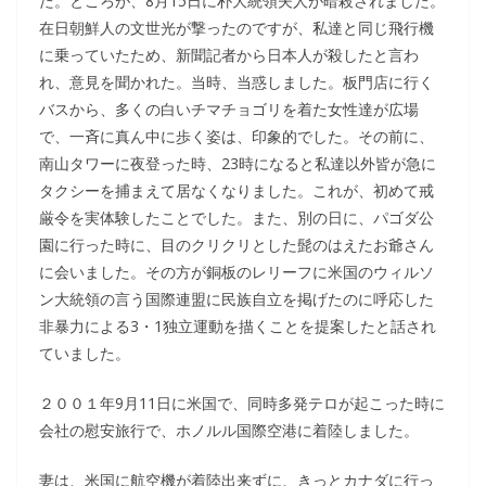
た。ところが、8月15日に朴大統領夫人が暗殺されました。
在日朝鮮人の文世光が撃ったのですが、私達と同じ飛行機
に乗っていたため、新聞記者から日本人が殺したと言わ
れ、意見を聞かれた。当時、当惑しました。板門店に行く
バスから、多くの白いチマチョゴリを着た女性達が広場
で、一斉に真ん中に歩く姿は、印象的でした。その前に、
南山タワーに夜登った時、23時になると私達以外皆が急に
タクシーを捕まえて居なくなりました。これが、初めて戒
厳令を実体験したことでした。また、別の日に、パゴダ公
園に行った時に、目のクリクリとした髭のはえたお爺さん
に会いました。その方が銅板のレリーフに米国のウィルソ
ン大統領の言う国際連盟に民族自立を掲げたのに呼応した
非暴力による3・1独立運動を描くことを提案したと話され
ていました。
２００１年9月11日に米国で、同時多発テロが起こった時に
会社の慰安旅行で、ホノルル国際空港に着陸しました。
妻は、米国に航空機が着陸出来ずに、きっとカナダに行っ