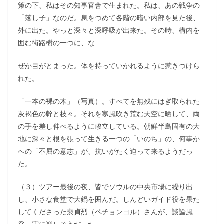
策の下、私はその知事官舎で生まれた。私は、あの戦争の
「落し子」なのだ。息をつめて各階の暗い内部を見た後、
外に出た。やっと深々と深呼吸が出来た。その時、構内を
囲む街路樹の一つに、な
ぜか目がとまった。体を持っていかれるように惹きつけら
れた。
「一本の裸の木」（写真）。すべてを無残にはぎ取られた
灰褐色の幹と枝々。それを寒風吹き荒む天空に晒して、両
の手を差し伸べるように峻立している。朝鮮半島固有の大
地に深々と根を張って生きる一つの「いのち」の、何事か
への「不屈の意志」が、抗いがたく迫って来るようだっ
た。
（３）ツアー最後の夜、皆でソウルの中央市場に繰り出
し、小さな食堂で大鍋を囲んだ。しんどいガイド役を果た
してくださった裵貞烈（ペチョンヨル）さんが、談論風