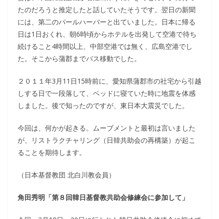
たのだろうと推定したと話していたそうです。翌日の新聞
には、第二のパールハーバーと出ていました。日本に帰る
日は1日おくれ、朝6時頃からホテルを出発して空港で待ち
続けること4時間以上、中部空港では無く、広島空港でし
た。そこから蒲郡までバス移動でした。
２０１１年3月11日15時前に、愛知県蒲郡市の社宅から引越
しする日で一段落して、ベッドに寝ていた時に地震を体感
しました。後で知ったのですが、東日本大震災でした。
今回は、何かが起きる。ムーブメントと最初は言いました
が、リストラクチャリング（日韓共助会の再構築）が起こ
ることを期待します。
（日本基督教団 北白川教会員）
角田秀明「第８回韓日基督教共助会修練会に参加して」