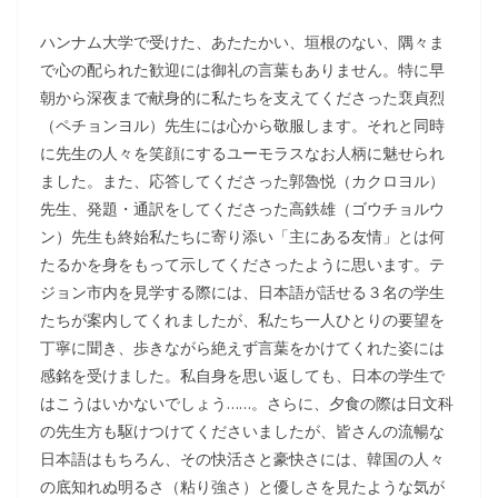
ハンナム大学で受けた、あたたかい、垣根のない、隅々ま
で心の配られた歓迎には御礼の言葉もありません。特に早
朝から深夜まで献身的に私たちを支えてくださった裵貞烈
（ペチョンヨル）先生には心から敬服します。それと同時
に先生の人々を笑顔にするユーモラスなお人柄に魅せられ
ました。また、応答してくださった郭魯悦（カクロヨル）
先生、発題・通訳をしてくださった高鉄雄（ゴウチョルウ
ン）先生も終始私たちに寄り添い「主にある友情」とは何
たるかを身をもって示してくださったように思います。テ
ジョン市内を見学する際には、日本語が話せる３名の学生
たちが案内してくれましたが、私たち一人ひとりの要望を
丁寧に聞き、歩きながら絶えず言葉をかけてくれた姿には
感銘を受けました。私自身を思い返しても、日本の学生で
はこうはいかないでしょう……。さらに、夕食の際は日文科
の先生方も駆けつけてくださいましたが、皆さんの流暢な
日本語はもちろん、その快活さと豪快さには、韓国の人々
の底知れぬ明るさ（粘り強さ）と優しさを見たような気が