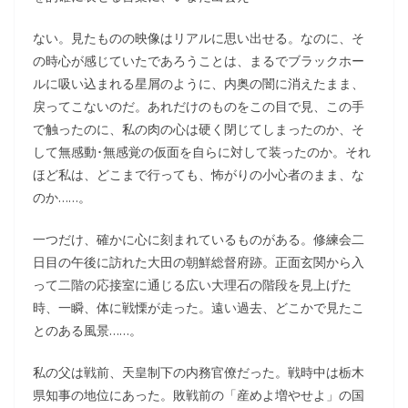
ない。見たものの映像はリアルに思い出せる。なのに、そ
の時心が感じていたであろうことは、まるでブラックホー
ルに吸い込まれる星屑のように、内奥の闇に消えたまま、
戻ってこないのだ。あれだけのものをこの目で見、この手
で触ったのに、私の肉の心は硬く閉じてしまったのか、そ
して無感動･無感覚の仮面を自らに対して装ったのか。それ
ほど私は、どこまで行っても、怖がりの小心者のまま、な
のか……。
一つだけ、確かに心に刻まれているものがある。修練会二
日目の午後に訪れた大田の朝鮮総督府跡。正面玄関から入
って二階の応接室に通じる広い大理石の階段を見上げた
時、一瞬、体に戦慄が走った。遠い過去、どこかで見たこ
とのある風景……。
私の父は戦前、天皇制下の内務官僚だった。戦時中は栃木
県知事の地位にあった。敗戦前の「産めよ増やせよ」の国