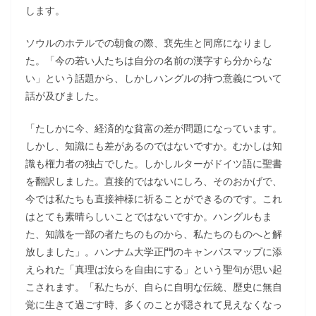
します。
ソウルのホテルでの朝食の際、裵先生と同席になりまし
た。「今の若い人たちは自分の名前の漢字すら分からな
い」という話題から、しかしハングルの持つ意義について
話が及びました。
「たしかに今、経済的な貧富の差が問題になっています。
しかし、知識にも差があるのではないですか。むかしは知
識も権力者の独占でした。しかしルターがドイツ語に聖書
を翻訳しました。直接的ではないにしろ、そのおかげで、
今では私たちも直接神様に祈ることができるのです。これ
はとても素晴らしいことではないですか。ハングルもま
た、知識を一部の者たちのものから、私たちのものへと解
放しました」。ハンナム大学正門のキャンパスマップに添
えられた「真理は汝らを自由にする」という聖句が思い起
こされます。「私たちが、自らに自明な伝統、歴史に無自
覚に生きて過ごす時、多くのことが隠されて見えなくなっ