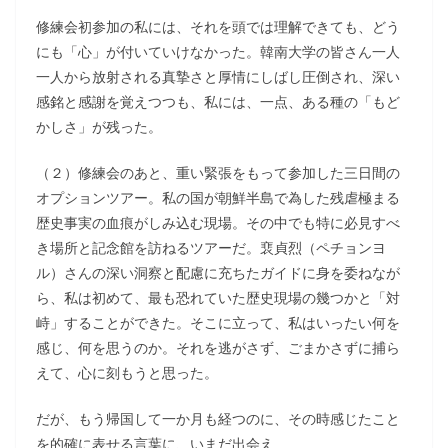
修練会初参加の私には、それを頭では理解できても、どう
にも「心」が付いていけなかった。韓南大学の皆さん一人
一人から放射される真摯さと厚情にしばし圧倒され、深い
感銘と感謝を覚えつつも、私には、一点、ある種の「もど
かしさ」が残った。
（２）修練会のあと、重い緊張をもって参加した三日間の
オプションツアー。私の国が朝鮮半島で為した残虐極まる
歴史事実の血痕がしみ込む現場。その中でも特に必見すべ
き場所と記念館を訪ねるツアーだ。裵貞烈（ペチョンヨ
ル）さんの深い洞察と配慮に充ちたガイドに身を委ねなが
ら、私は初めて、最も恐れていた歴史現場の幾つかと「対
峙」することができた。そこに立って、私はいったい何を
感じ、何を思うのか。それを逃がさず、ごまかさずに捕ら
えて、心に刻もうと思った。
だが、もう帰国して一か月も経つのに、その時感じたこと
を的確に表せる言葉に、いまだ出会え