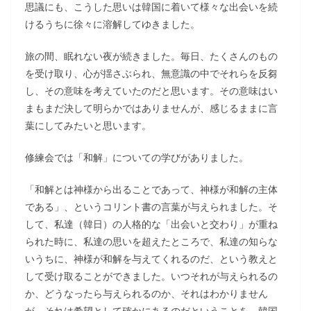
思議にも、こうした思いは韓国に着いて様々な出会いを続
けるうちに徐々に溶解してゆきました。
旅の間、眠れない夜が続きました。毎日、たくさんのもの
を受け取り、心が揺さぶられ、無意識の中でそれらを反芻
し、その意味を考えていたのだと思います。その意味はい
まもまだ決して明らかではありませんが、感じるままに言
葉にしてみたいと思います。
修練会では「和解」についての学びがありました。
「和解とは神様から出ることであって、神様が和解の主体
である」、というコリント書の言葉が与えられました。そ
して、私達（韓日）の人格的な「出会いと交わり」が重ね
られた時に、私達の思いを超えたところで、私達の知らな
いうちに、神様が和解を与えてくれるのだ、という教えと
して受け取ることができました。いつそれが与えられるの
か、どうなったら与えられるのか、それはわかりません
が、それは希望として確かにあるのだということを、韓国