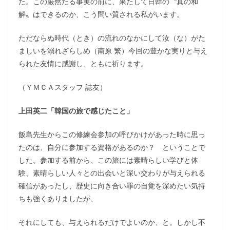
た。この厳然たる事実の前に、果たして日韓の〝真の和
解〟はできるのか、こう問い質される私がいます。
ただならぬ時代（とき）の流れのなかにして汝（な）がた
ましいを溺れざらしめ（南原 繁）今回の豊かな実りと与え
られた友情に感謝し、ともに祈ります。
（ＹＭＣＡスタッフ 誌友）
上田英二「韓国の旅で感じたこと」
飯島先生からこの修練会参加の呼びかけがあった時に思っ
たのは、自分に参加する資格があるのか？ ということで
した。参加する前から、この旅には素晴らしい学びと体
験、素晴らしい人々との出会いと深い交わりが与えられる
確信があったし、歴史に向き合い罪の自覚を深めたい気持
ちも強くありましたが、
それにしても、与えられるだけでよいのか、と。しかし不