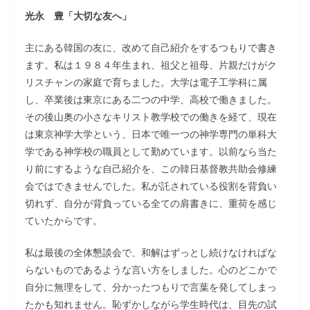
光永 豊「大切な友へ」
主にある韓国の友に、改めて自己紹介をするつもりで書き
ます。私は１９８４年生まれ、祖父と祖母、片親だけがク
リスチャンの家庭で育ちました。大学は電子工学科に属
し、卒業後は東京にある二つの中学、高校で働きました。
その後山奥の小さなキリスト教学校での働きを経て、現在
は東京神学大学という、日本で唯一つの神学専門の単科大
学である神学校の職員として勤めています。以前なら当た
り前にするような自己紹介を、この韓日基督教共助会修練
会ではできませんでした。私が託されている役割を背負い
切れず、自分が背負っている全ての肩書きに、重荷を感じ
ていたからです。
私は最後の全体懇談会で、和解はずっとし続けなければな
らないものであるような言い方をしました。心のどこかで
自分に無理をして、分かったつもりで言葉を発してしまっ
たかも知れません。恥ずかしながら学生時代は、目先の試