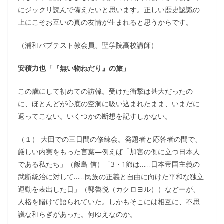
にジックリ読んで備えたいと思います。正しい歴史認識の
上にこそお互いの真の友情が生まれると思うからです。
（浦和バプテスト教会員、聖学院高校講師）
安積力也「『無い物ねだり』の旅」
この歳にして初めての訪韓。受けた衝撃は甚大だったの
に、ほとんどが心底の空洞に吸い込まれたまま、いまだに
返ってこない。いくつかの断想を記すしかない。
（１） 大田での三日間の修練会。発題者と応答者の間で、
厳しい内実をもった言葉―例えば「加害の側に立つ日本人
である私たち」（飯島 信）「3・1節は……日本帝国主義の
武断統治に対して……民族の正義と自由に向けた平和な独立
運動を表出した日」（郭魯悦（カクロヨル））などーが、
人格を賭けて語られていた。しかもそこには相互に、不思
議な和らぎがあった。何ゆえなのか。