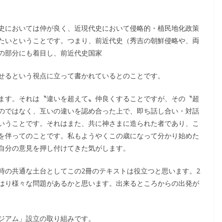
史においては仲が良く、近現代史において侵略的・植民地化政策
たいということです。つまり、前近代史（秀吉の朝鮮侵略や、両
の部分にも着目し、前近代史国家
せるという視点に立って書かれているとのことです。
ます。それは〝違いを超えて〟仲良くすることですが、その〝超
のではなく、互いの違いを認め合った上で、即ち話し合い・対話
いうことです。それはまた、共に神さまに造られた者であり、こ
を伴ってのことです。私もようやくこの歳になって分かり始めた
自分の意見を押し付けてきた気がします。
時の共通な土台としてこの2冊のテキストは役立つと思います。2
はり様々な問題があるかと思います。出来るところからの出発が
ジアム」設立の取り組みです。