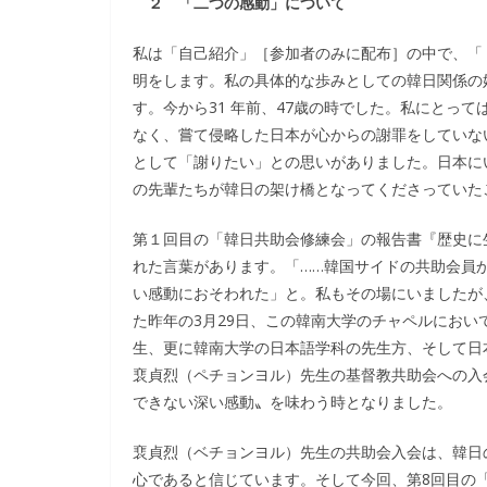
２ 「二つの感動」について
私は「自己紹介」［参加者のみに配布］の中で、「
明をします。私の具体的な歩みとしての韓日関係の
す。今から31 年前、47歳の時でした。私にとっ
なく、嘗て侵略した日本が心からの謝罪をしていな
として「謝りたい」との思いがありました。日本に
の先輩たちが韓日の架け橋となってくださっていた
第１回目の「韓日共助会修練会」の報告書『歴史に
れた言葉があります。「……韓国サイドの共助会員
い感動におそわれた」と。私もその場にいましたが
た昨年の3月29日、この韓南大学のチャペルにお
生、更に韓南大学の日本語学科の先生方、そして日
裵貞烈（ペチョンヨル）先生の基督教共助会への入
できない深い感動〟を味わう時となりました。
裵貞烈（ベチョンヨル）先生の共助会入会は、韓日
心であると信じています。そして今回、第8回目の