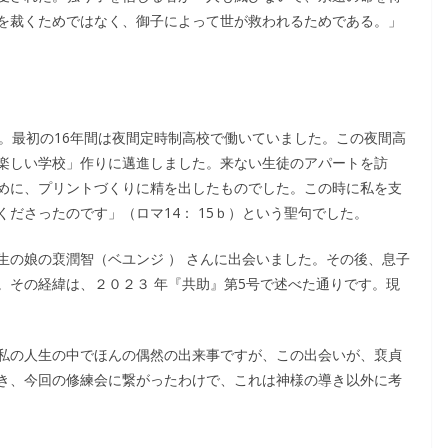
を裁くためではなく、御子によって世が救われるためである。」
。最初の16年間は夜間定時制高校で働いていました。この夜間高
楽しい学校」作りに邁進しました。来ない生徒のアパートを訪
めに、プリントづくりに精を出したものでした。この時に私を支
ださったのです」（ロマ14： 15ｂ）という聖句でした。
生の娘の裵潤智（ベユンジ ） さんに出会いました。その後、息子
。その経緯は、２０２３ 年『共助』第5号で述べた通りです。現
私の人生の中でほんの偶然の出来事ですが、この出会いが、裵貞
き、今回の修練会に繋がったわけで、これは神様の導き以外に考