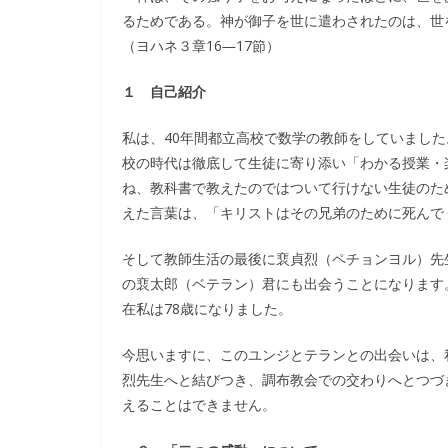
るためである。神が御子を世に遣わされたのは、世
（ヨハネ３章16―17節）
１ 自己紹介
私は、40年間都立高校で数学の教師をしていました
校の時代は徹底して生徒に寄り添い「わかる授業・
ね、教科書で教えたのではついて行けない生徒のた
えた言葉は、「キリストはその兄弟のために死んでく
そして教師生活の最後に裵貞烈（ペチョンヨル）先
の裵太郎（ベテラン）君にも出会うことになります
在私は78歳になりました。
今思いますに、このユンジとテランとの出会いは、
烈先生へと結びつき、調布教会での交わりへとつづ
えることはできません。