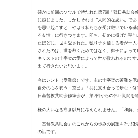
確かに前回のソウルで持たれた第7回「韓日共助会
に感じました。しかしそれは〝人間的な思い〟であ
を思い起こすと、やはり私たちが受け継いでいる基
る友情」に行きつきます。即ち、初めに掲げた聖句、
たほどに、世を愛された。独り子を信じる者が一人
されたのは、世を裁くためではなく、御子によって
キリストの十字架の愛によって世が救われるのです
出て行きたいと思います。
今はレント（受難節）です。主の十字架の苦難を偲
自分の心を養う・克己」「共に支え合って歩む・修
日基督教共助会修練会が、第7回からの休止期間を
様の大いなる導き以外に考えられません。「和解」
「基督教共助会」のこれからの歩みの展望を2つ紹
の話です。