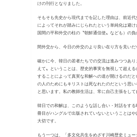
けの刊行となりました。
そもそも先史から現代までを記した理由は、前近代
によってそれが踏みにじられたという単純化は避け
国間の平和外交の柱の〝朝鮮通信使〟なども）の負
間外交から、今日の外交のより良い在り方を見いだ
確かに今、韓日の若者たちでの交流は進みつつあり
えて〟ということは、歴史的事実を無視して超える
することによって真実な和解への道が開けるのだと
の人のためにもキリストは死なれたのだという思い
と思います。私の教師生活は、常に自己主張をして
韓日での和解は、このような話し合い・対話をする
冊目がハングルで出版されていないということはや
大切です。
もう一つは、「多文化共生をめざす川崎歴史ミュー