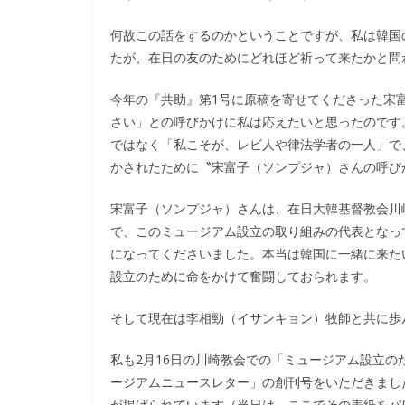
何故この話をするのかということですが、私は韓国
たが、在日の友のためにどれほど祈って来たかと問
今年の『共助』第1号に原稿を寄せてくださった宋
さい」との呼びかけに私は応えたいと思ったのです
ではなく「私こそが、レビ人や律法学者の一人」で
かされたために〝宋富子（ソンプジャ）さんの呼び
宋富子（ソンプジャ）さんは、在日大韓基督教会川
で、このミュージアム設立の取り組みの代表となっ
になってくださいました。本当は韓国に一緒に来た
設立のために命をかけて奮闘しておられます。
そして現在は李相勁（イサンキョン）牧師と共に歩
私も2月16日の川崎教会での「ミュージアム設立
ージアムニュースレター」の創刊号をいただきまし
が掲げられています（当日は、ここでその表紙をパ