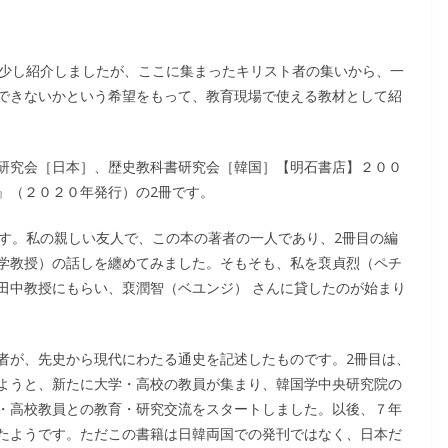
で少し紹介しましたが、ここに集まったキリスト者の集いから、一
できないかという希望をもって、教育現場で使える教材として紹
研究会［日本］、歴史教科書研究会［韓国］【明石書店】２００
』（２０２０年発行）の2冊です。
です。私の親しい友人で、この本の著者の一人であり、2冊目の編
学教授）の話しを纏めてみました。そもそも、私を裵貞烈（ペチ
田中教授にもらい、裵潤智（ベユンジ） さんに貸したのが始まり
者が、先史から現代にわたる通史を記述したものです。2冊目は、
ようと、新たに大学・高校の教員が集まり、韓国学中央研究院の
・高校教員との教育・研究交流をスタートしました。以後、７年
たようです。ただこの書籍は日韓両国での発刊ではなく、日本だ