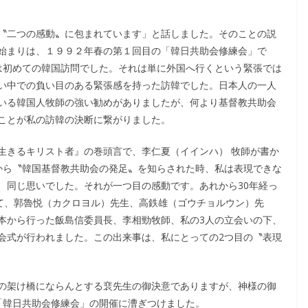
〝二つの感動〟に包まれています」と話しました。そのことの説
始まりは、１９９２年春の第１回目の「韓日共助会修練会」で
ては初めての韓国訪問でした。それは単に外国へ行くという緊張では
い中での負い目のある緊張感を持った訪韓でした。日本人の一人
いる韓国人牧師の強い勧めがありましたが、何より基督教共助会
ことが私の訪韓の決断に繋がりました。
生きるキリスト者』の巻頭言で、李仁夏（イインハ） 牧師が書か
から〝韓国基督教共助会の発足〟を知らされた時、私は表現できな
、同じ思いでした。それが一つ目の感動です。あれから30年経っ
いて、郭魯悦（カクロヨル）先生、高鉄雄（ゴウチョルウン）先
本から行った飯島信委員長、李相勁牧師、私の3人の立会いの下、
会式が行われました。この出来事は、私にとっての2つ目の〝表現
の架け橋にならんとする裵先生の御決意でありますが、神様の御
「韓日共助会修練会」の開催に漕ぎつけました。