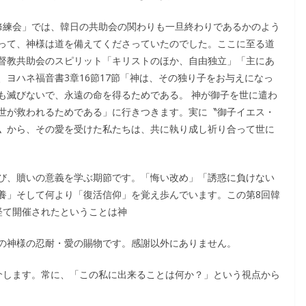
修練会」では、韓日の共助会の関わりも一旦終わりであるかのよう
って、神様は道を備えてくださっていたのでした。ここに至る道
督教共助会のスピリット「キリストのほか、自由独立」「主にあ
ヨハネ福音書3章16節17節「神は、その独り子をお与えになっ
も滅びないで、永遠の命を得るためである。 神が御子を世に遣わ
世が救われるためである」に行きつきます。実に〝御子イエス・
〟から、その愛を受けた私たちは、共に執り成し祈り合って世に
び、贖いの意義を学ぶ期節です。「悔い改め」「誘惑に負けない
養」そして何より「復活信仰」を覚え歩んでいます。この第8回韓
経て開催されたということは神
の神様の忍耐・愛の賜物です。感謝以外にありません。
介します。常に、「この私に出来ることは何か？」という視点から