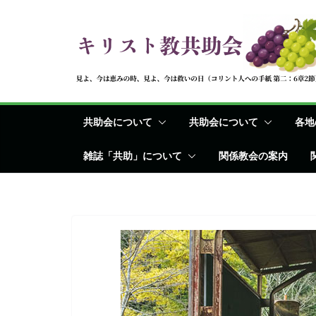
コ
ン
テ
ン
ツ
へ
共助会について
共助会について
各地
ス
キ
雑誌「共助」について
関係教会の案内
ッ
プ