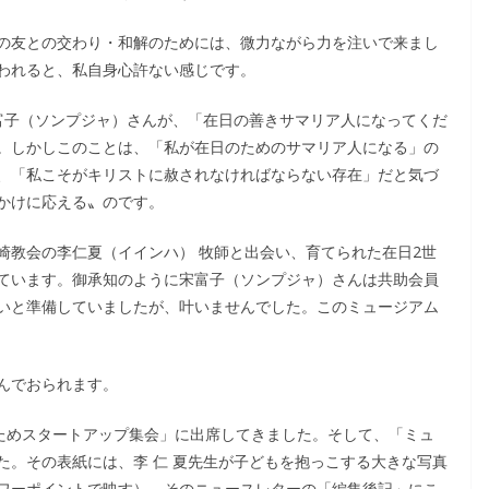
の友との交わり・和解のためには、微力ながら力を注いで来まし
われると、私自身心許ない感じです。
富子（ソンプジャ）さんが、「在日の善きサマリア人になってくだ
。しかしこのことは、「私が在日のためのサマリア人になる」の
、「私こそがキリストに赦されなければならない存在」だと気づ
かけに応える〟のです。
崎教会の李仁夏（イインハ） 牧師と出会い、育てられた在日2世
ています。御承知のように宋富子（ソンプジャ）さんは共助会員
いと準備していましたが、叶いませんでした。このミュージアム
んでおられます。
のためスタートアップ集会」に出席してきました。そして、「ミュ
た。その表紙には、李 仁 夏先生が子どもを抱っこする大きな写真
ワーポイントで映す）。そのニュースレターの「編集後記」にこ