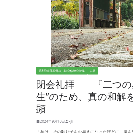
第8回韓日基督教共助会修練会特集
説教
閉会礼拝 『二つの感
生”のため、真の和解
顕
2024年9月10日
kjk
「神は、その独り子をお与えになったほどに、世を