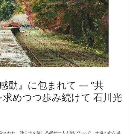
動』に包まれて — ”共
を求めつつ歩み続けて 石川光
愛された。独り子を信じる者が一人も滅びないで、永遠の命を得