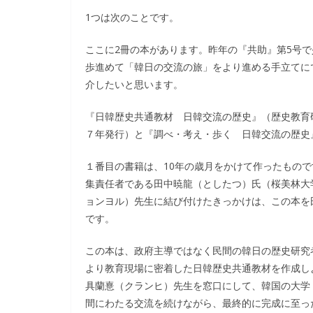
1つは次のことです。
ここに2冊の本があります。昨年の『共助』第5号
歩進めて「韓日の交流の旅」をより進める手立てに
介したいと思います。
『日韓歴史共通教材 日韓交流の歴史』（歴史教育
７年発行）と『調べ・考え・歩く 日韓交流の歴史
１番目の書籍は、10年の歳月をかけて作ったもの
集責任者である田中暁龍（としたつ）氏（桜美林大
ョンヨル）先生に結び付けたきっかけは、この本を
です。
この本は、政府主導ではなく民間の韓日の歴史研究
より教育現場に密着した日韓歴史共通教材を作成し
具蘭憙（クランヒ）先生を窓口にして、韓国の大学
間にわたる交流を続けながら、最終的に完成に至っ