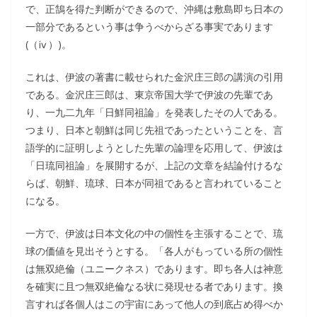
で、正鵠を得た判断ができるので、沖縄は敷島即ち日本の
一部分であるという事は争うべからざる事実であります
(（ⅳ）)。
これは、伊波の著書に載せられた金沢庄三郎の講演の引用
である。金沢庄三郎は、東京帝国大学で伊波の先輩であ
り、一九二九年「日鮮同祖論」を発表したその人である。
つまり、日本と朝鮮は同じ先祖であったということを、言
語学的に証明しようとした先輩の論理を応用して、伊波は
「日琉同祖論」を展開するが、上記の文章を結論付けるな
らば、朝鮮、琉球、日本が同祖であると言われていること
になる。
一方で、伊波は日本文化の中の個性を主張することで、琉
球の価値を見出そうとする。「各人がもっている所の個性
は無双絶倫（ユニークネス）であります。即ち各人は神意
を確実に且つ無双絶倫なる状に発現せる者であります。換
言すれば各個人はこの宇宙にあって他人の到底占め得べか