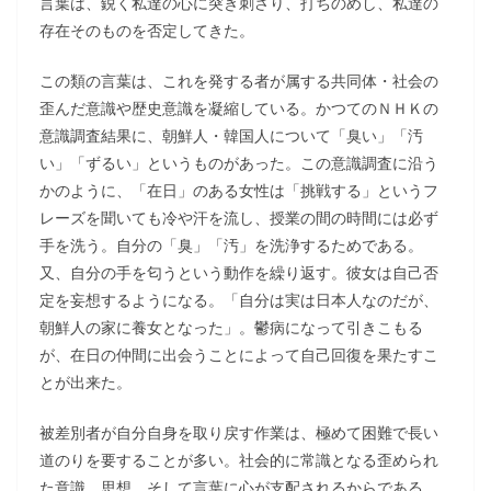
言葉は、鋭く私達の心に突き刺さり、打ちのめし、私達の
存在そのものを否定してきた。
この類の言葉は、これを発する者が属する共同体・社会の
歪んだ意識や歴史意識を凝縮している。かつてのＮＨＫの
意識調査結果に、朝鮮人・韓国人について「臭い」「汚
い」「ずるい」というものがあった。この意識調査に沿う
かのように、「在日」のある女性は「挑戦する」というフ
レーズを聞いても冷や汗を流し、授業の間の時間には必ず
手を洗う。自分の「臭」「汚」を洗浄するためである。
又、自分の手を匂うという動作を繰り返す。彼女は自己否
定を妄想するようになる。「自分は実は日本人なのだが、
朝鮮人の家に養女となった」。鬱病になって引きこもる
が、在日の仲間に出会うことによって自己回復を果たすこ
とが出来た。
被差別者が自分自身を取り戻す作業は、極めて困難で長い
道のりを要することが多い。社会的に常識となる歪められ
た意識、思想、そして言葉に心が支配されるからである。