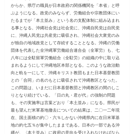
からか、県庁の職員が日本政府の関係機関を「本省」と呼
ぶようになる。政党のみならず、労働組合や宗教団体にい
たるまでが「本土並み」という名の支配体制に組み込まれ
る事となる。沖縄社会党は社会党に、沖縄自民党は自民党
に、沖縄人民党は共産党に吸収され、沖縄社会大衆党のみ
が独自の地域政党として存続することとなる。沖縄の労働
団体を代表した全沖縄軍労働組合連合会（全軍労）も、七
八年には全駐留軍労働組合（全駐労）の組織の中に取り込
まれるようにして沖縄地区本部となる。このような政治動
向と軌を一にして、沖縄キリスト教団もまた日本基督教団
との「合同」の名のもとに吸収されて沖縄教区となった。
この問題は、いまだに日本基督教団と沖縄教区の間のしこ
りとなり続けている。「日の丸・君が代」の強制の問題
も、その実施率は言葉どおり「本土並み」になる。県民が
最も望んだ米軍基地撤去についての結果は、二〇一二年現
在、国土面積の約〇・六％しかない沖縄県内に在日米軍基
地の約七五％が集中したままである。日本の一部である沖
縄が、〈本土並み〉に政府の意向を受け入れなければなら