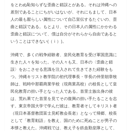
をとわぬ恥知らずな歪曲と錯誤とがある。それは沖縄への
差別であることにちがいはないが、それにもまして、日本
人の最も厭らしい属性について自己宣伝するたぐいの、歪
曲と錯誤である。もとより、その日本人の属性にかかわる
歪曲と錯誤について、僕は自分がそれらから自由であると
いうことはできない(（ⅰ）)。
沖縄で、多くの戦争経験者、皇民化教育を受け軍国意識に
生きた人々を知った。その人々も又、日本の〈歪曲と錯
誤〉をおこさせる意識を注入されて生きてきた経験をも
つ。沖縄キリスト教学院の初代理事長・学長の仲里朝章牧
師は、戦時中那覇商業学校（現商業高校）の校長として皇
民化教育の担い手となった人である。首里士族出身の彼
は、荒れ果てた首里を見てその復興の担い手たることを志
す。東京帝国大学で学んだ彼は、教育者そしてキリスト者
（現日本基督教団富士見町教会長老）となって帰郷、校長
として「教育勅語」を教え、国のために死ぬことが男子の
本懐と教えた。沖縄戦では、教え子を鉄血勤皇隊として、