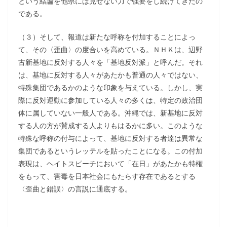
という結論を他県には見せない力で強要をし続けてきたの
である。
（３）そして、報道は新たな呼称を付加することによっ
て、その〈歪曲〉の度合いを高めている。ＮＨＫは、辺野
古新基地に反対する人々を「基地反対派」と呼んだ。それ
は、基地に反対する人々があたかも普通の人々ではない、
特殊集団であるかのような印象を与えている。しかし、実
際に反対運動に参加している人々の多くは、特定の政治団
体に属していない一般人である。沖縄では、新基地に反対
する人の方が賛成する人よりもはるかに多い。このような
特殊な呼称の付与によって、基地に反対する者達は異常な
集団であるというレッテルを貼ったことになる。この付加
表現は、ヘイトスピーチにおいて「在日」があたかも特権
をもって、害毒を日本社会にもたらす存在であるとする
〈歪曲と錯誤〉の言説に通底する。