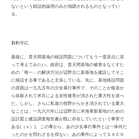
ないという錯誤的論理のみが強調されるものとなってい
る。
おわりに
最後に、普天間基地の移設問題についてもう一度原点に戻
って考えてみたい。政府は、普天間基地の被害をなくすた
めの「唯一」の解決方法が辺野古に新基地を建設してそこ
に移設する事であると主張している。先に、基地移設問題
の原因は一九九五年の少女暴行事件で、そのことが報道か
ら抹殺されて米兵による女性被害が消された重大性を述べ
た。しかし、さらに私達の視野からかき消されている重大
なことは、一九六六年には辺野古に米海軍新基地のための
設計図と建設調査報告書が既に存在していたという事実で
ある(（ⅴ）)。この事から、あの少女暴行事件とは一体何だ
ったのかを問わざるを得ない。あの事件によってＳＡＣＯ