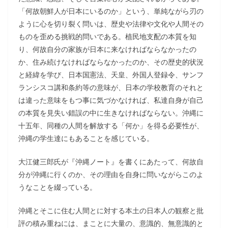
「何故朝鮮人が日本にいるのか」という、単純ながら刃の
ように心を切り裂く問いは、歴史や法律や文化や人間その
ものを歪める挑戦的問いである。植民地支配の本質を知
り、何故自分の家族が日本に来なければならなかったの
か、住み続けなければならなかったのか、その歴史的状況
と経緯を学び、日本国憲法、天皇、外国人登録令、サンフ
ランシスコ講和条約等の意味が、日本の学校教育のそれと
は違った意味をもつ事に気づかなければ、私達自身が自己
の本質を見失い錯誤の中に生きなければならない。沖縄に
十五年、同種の人間を解放する「何か」を得る必要性が、
沖縄の学生達にもあることを感じている。
大江健三郎氏が『沖縄ノート』を書くにあたって、何故自
分が沖縄に行くのか、その理由を自身に問いながらこのよ
うなことを綴っている。
沖縄とそこに住む人間とに対する本土の日本人の観察と批
評の積み重ねには、まことに大量の、意識的、無意識的と