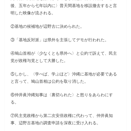
後、五年から七年以内に〉普天間基地を移設撤去すると言
明した映像が流される。
②基地の候補地が辺野古に決められた。
③「基地反対派」は県外を主張してデモが行われた。
④鳩山首相が〈少なくとも県外へ〉と公約で訴えて、民主
党が政権与党として大勝した。
⑤しかし、〈学べば、学ぶほど〉沖縄に基地が必要である
と言って、鳩山首相は公約を取り消した。
⑥仲井眞沖縄知事は〈裏切られた〉と怒りをあらわにす
る。
⑦民主党政権から第二次安倍政権に代わって、仲井眞知
事、辺野古基地の調査申請を深夜に受け入れる。