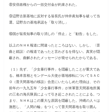
⑧安倍政権からの一括交付金が約束された。
⑨辺野古新基地に反対する翁長氏が仲井眞知事を破って当
選。辺野古の基地承認を「取り消し」
⑩国が翁長知事の取り消しの「停止」と「勧告」をした。
以上のＮＨＫ報道に間違ったところはない。しかし、〈歪
曲と錯誤〉の報道であったと言わざるを得ない。真実が隠
蔽され、曲解されたメッセージが発せられたからである。
（１）先ず、「少女暴行事件」を隠蔽したことが重大であ
る。橋本首相とモンデール大使が基地移転についてＳＡＣ
Ｏ（普天間基地の移設）合意にいたらしめた理由は、その
前年の一九九五年「少女暴行事件」が米軍普天間基地所属
の三名の海兵隊員によって引き起こされたことによる。つ
まり、ＮＨＫはこの重大な原因を隠蔽した。沖縄の人々は
激怒し、「人間の輪」をつくって普天間基地を取り囲ん