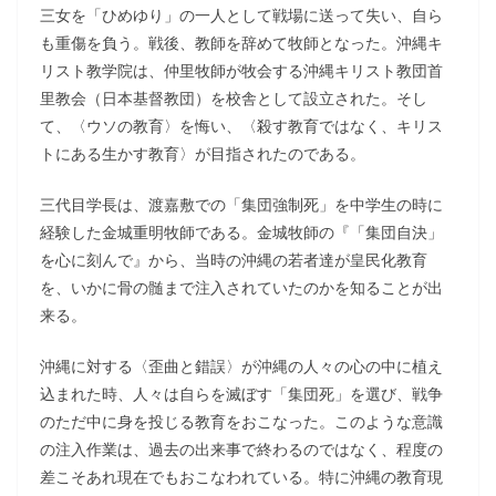
三女を「ひめゆり」の一人として戦場に送って失い、自ら
も重傷を負う。戦後、教師を辞めて牧師となった。沖縄キ
リスト教学院は、仲里牧師が牧会する沖縄キリスト教団首
里教会（日本基督教団）を校舎として設立された。そし
て、〈ウソの教育〉を悔い、〈殺す教育ではなく、キリス
トにある生かす教育〉が目指されたのである。
三代目学長は、渡嘉敷での「集団強制死」を中学生の時に
経験した金城重明牧師である。金城牧師の『「集団自決」
を心に刻んで』から、当時の沖縄の若者達が皇民化教育
を、いかに骨の髄まで注入されていたのかを知ることが出
来る。
沖縄に対する〈歪曲と錯誤〉が沖縄の人々の心の中に植え
込まれた時、人々は自らを滅ぼす「集団死」を選び、戦争
のただ中に身を投じる教育をおこなった。このような意識
の注入作業は、過去の出来事で終わるのではなく、程度の
差こそあれ現在でもおこなわれている。特に沖縄の教育現