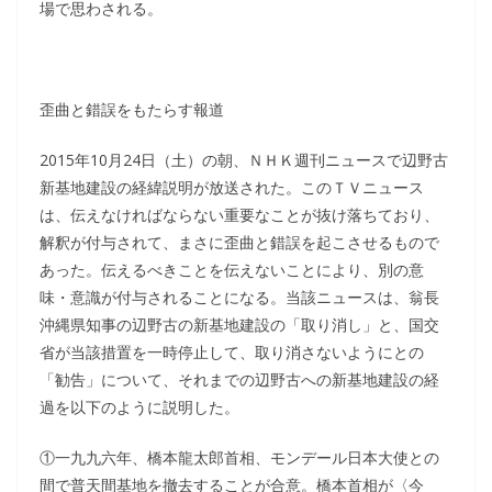
場で思わされる。
歪曲と錯誤をもたらす報道
2015年10月24日（土）の朝、ＮＨＫ週刊ニュースで辺野古
新基地建設の経緯説明が放送された。このＴＶニュース
は、伝えなければならない重要なことが抜け落ちており、
解釈が付与されて、まさに歪曲と錯誤を起こさせるもので
あった。伝えるべきことを伝えないことにより、別の意
味・意識が付与されることになる。当該ニュースは、翁長
沖縄県知事の辺野古の新基地建設の「取り消し」と、国交
省が当該措置を一時停止して、取り消さないようにとの
「勧告」について、それまでの辺野古への新基地建設の経
過を以下のように説明した。
①一九九六年、橋本龍太郎首相、モンデール日本大使との
間で普天間基地を撤去することが合意。橋本首相が〈今