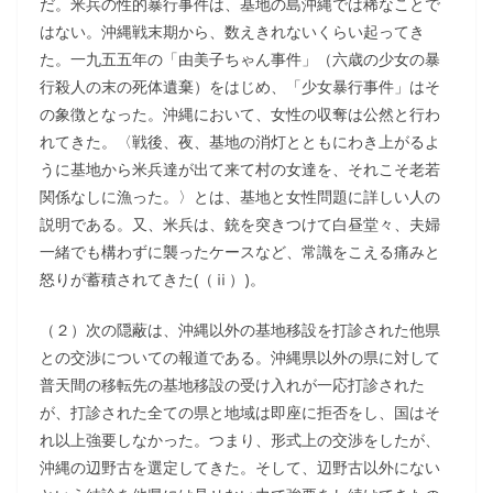
だ。米兵の性的暴行事件は、基地の島沖縄では稀なことで
はない。沖縄戦末期から、数えきれないくらい起ってき
た。一九五五年の「由美子ちゃん事件」（六歳の少女の暴
行殺人の末の死体遺棄）をはじめ、「少女暴行事件」はそ
の象徴となった。沖縄において、女性の収奪は公然と行わ
れてきた。〈戦後、夜、基地の消灯とともにわき上がるよ
うに基地から米兵達が出て来て村の女達を、それこそ老若
関係なしに漁った。〉とは、基地と女性問題に詳しい人の
説明である。又、米兵は、銃を突きつけて白昼堂々、夫婦
一緒でも構わずに襲ったケースなど、常識をこえる痛みと
怒りが蓄積されてきた(（ⅱ）)。
（２）次の隠蔽は、沖縄以外の基地移設を打診された他県
との交渉についての報道である。沖縄県以外の県に対して
普天間の移転先の基地移設の受け入れが一応打診された
が、打診された全ての県と地域は即座に拒否をし、国はそ
れ以上強要しなかった。つまり、形式上の交渉をしたが、
沖縄の辺野古を選定してきた。そして、辺野古以外にない