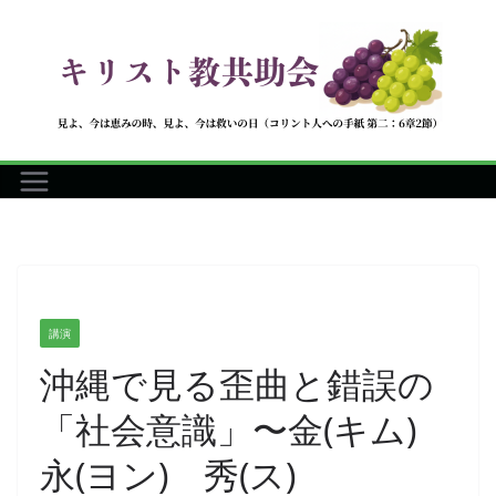
コ
ン
テ
ン
ツ
へ
ス
キ
ッ
プ
講演
沖縄で見る歪曲と錯誤の
「社会意識」〜金(キム)
永(ヨン) 秀(ス)