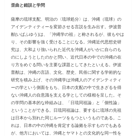
歪曲と錯誤と学問
薩摩の琉球支配、明治の〈琉球処分〉は、沖縄（琉球）の
アイデンティティーを変節させる言説を生み出す。伊波普
猷(いばふゆう)は、「沖縄学の祖」と称されるが、彼もやは
り、その影響を強く受けることになる。沖縄近代思想史研
究は、大和より強いられた近代を沖縄人がいかに自らのも
のにしようとしたのかと問い、近代日本の中での沖縄の在
り方をめぐる問いを主要な課題としてきたといえる。伊波
普猷は、沖縄の言語、文化、歴史、民俗に関する学術的な
研究を積み上げ、その沖縄学は沖縄人のアイデンティティ
ーの学という側面をもち、日本の支配の中で生きざるを得
ない沖縄人の自意識を支える学としての様相を呈した。そ
の学問の基本的な枠組みは、「日琉同祖論」と「個性論」
ということができる。日琉同祖論は、要するに琉球の先祖
は日本から別れた同じルーツをもつというものである。こ
れは、日本の中の沖縄を肯定する論拠を示すものでもある
が、他方においては、沖縄とヤマトとの文化的な同一性を