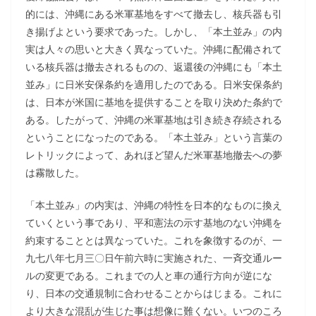
的には、沖縄にある米軍基地をすべて撤去し、核兵器も引
き揚げよという要求であった。しかし、「本土並み」の内
実は人々の思いと大きく異なっていた。沖縄に配備されて
いる核兵器は撤去されるものの、返還後の沖縄にも「本土
並み」に日米安保条約を適用したのである。日米安保条約
は、日本が米国に基地を提供することを取り決めた条約で
ある。したがって、沖縄の米軍基地は引き続き存続される
ということになったのである。「本土並み」という言葉の
レトリックによって、あれほど望んだ米軍基地撤去への夢
は霧散した。
「本土並み」の内実は、沖縄の特性を日本的なものに換え
ていくという事であり、平和憲法の示す基地のない沖縄を
約束することとは異なっていた。これを象徴するのが、一
九七八年七月三〇日午前六時に実施された、一斉交通ルー
ルの変更である。これまでの人と車の通行方向が逆にな
り、日本の交通規制に合わせることからはじまる。これに
より大きな混乱が生じた事は想像に難くない。いつのころ