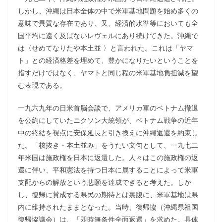
しかし、沖縄は日本全体の中で米軍基地問題を始め多くの
意味で異質な存在であり、又、経済的水準等においても全
国平均に遠く及ばないレヴェルにあり続けてきた。沖縄で
は〈せめてなりたや本土並 〉と言われた。これは「ヤマ
ト」との経済格差を埋めて、豊かになりたいということを
指すだけではなく、ヤマトと同じ程の米軍基地負担減を望
む表現である。
一九六九年の日米首脳会談で、アメリカ軍のベトナム撤退
を公約にしていたニクソン大統領が、ベトナム戦争の近年
中の終結を視点に安保延長と引き換えに沖縄返還を約束し
た。「核抜き・本土並み」をうたい文句として、一九七二
年米国は施政権を日本に返還した。人々はこの施政権の返
還に伴い、平和憲法を持つ日本に属することによって米軍
支配からの解放という悲願を達成できると考えた。しか
し、復帰に賛成する県民の期待とは裏腹に、米軍基地は県
内に維持されたままとなった。当時、復帰協（沖縄県祖国
復帰協議会）は、「即時無条件全面返還」を求めた。具体