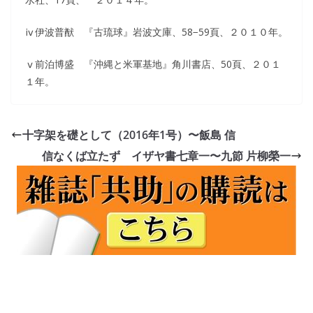
ⅳ伊波普猷 『古琉球』岩波文庫、58−59頁、２０１０年。
ⅴ前泊博盛 『沖縄と米軍基地』角川書店、50頁、２０１
１年。
十字架を礎として（2016年1号）〜飯島 信
信なくば立たず イザヤ書七章一〜九節 片柳榮一