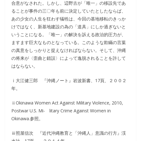
合意がなされた。しかし、辺野古が「唯一」の移設先であ
ることが事件の三〇年も前に決定していたとしたならば、
あの少女の人生を狂わす犠牲は、今回の基地移転のきっか
けではなく、新基地建設の為の「道具」にしか過ぎないと
いうことになる。「唯一」の解決を訴える政治的圧力が、
ますます巨大なものとなっている。このような欺瞞の言葉
の真意をしっかりと捉えなければならない。そして、沖縄
の将来が〈歪曲と錯誤〉によって逸脱されることを許して
はならない。
ⅰ大江健三郎 『沖縄ノート』岩波新書、17頁、２００２
年。
ⅱOkinawa Women Act Against Military Violence, 2010,
Postwar U.S. Mi- litary Crime Against Women in
Okinawa.参照。
ⅲ照屋信次 『近代沖縄教育と「沖縄人」意識の行方』渓
水社、17頁、 ２０１４年。