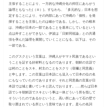
主張することにより、一方的な沖縄分化の抑圧にあらがう
論理ともなった(（ⅲ）)。すなわち、「多元的な」日本を想
定することにより、その内部にあって沖縄の「個性」を発
揮することを主張したのは確かである。しかし、その根本
は、沖縄が日本の一部であることを基本にしているという
点は外すことができない。伊波は「日鮮同祖論」との共通
項を孕んだ論理を展開していくことになる。以下は、その
一節である。
このグスクという言葉は、沖縄人がヤマト民族であるとい
うことを証する好材料となるのであります、朝鮮の古語で
は村のことをスキ、村主のことをスクリ（宿禰と同意義）
と申します。この言葉は日本語にも這入って日本の位の名
にもなっていたのでありますが、それと同意義の言葉が日
本語では城と書いてシキと読んでおります。……然らば日本
語でシキ朝鮮語でスキという事は一体どういう所を指して
そういうたのであるかというと、高い所にあって石の壁で
取り囲まれている所という意味であります。是らの名詞