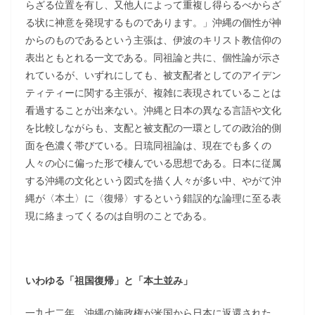
らざる位置を有し、又他人によって重複し得らるべからざ
る状に神意を発現するものであります。」沖縄の個性が神
からのものであるという主張は、伊波のキリスト教信仰の
表出ともとれる一文である。同祖論と共に、個性論が示さ
れているが、いずれにしても、被支配者としてのアイデン
ティティーに関する主張が、複雑に表現されていることは
看過することが出来ない。沖縄と日本の異なる言語や文化
を比較しながらも、支配と被支配の一環としての政治的側
面を色濃く帯びている。日琉同祖論は、現在でも多くの
人々の心に偏った形で棲んでいる思想である。日本に従属
する沖縄の文化という図式を描く人々が多い中、やがて沖
縄が〈本土〉に〈復帰〉するという錯誤的な論理に至る表
現に絡まってくるのは自明のことである。
いわゆる「祖国復帰」と「本土並み」
一九七二年、沖縄の施政権が米国から日本に返還された。