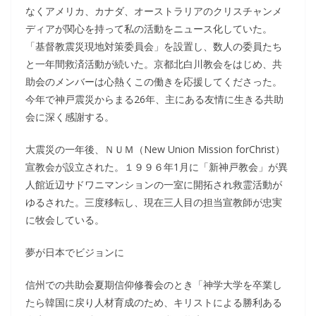
なくアメリカ、カナダ、オーストラリアのクリスチャンメ
ディアが関心を持って私の活動をニュース化していた。
「基督教震災現地対策委員会」を設置し、数人の委員たち
と一年間救済活動が続いた。京都北白川教会をはじめ、共
助会のメンバーは心熱くこの働きを応援してくださった。
今年で神戸震災からまる26年、主にある友情に生きる共助
会に深く感謝する。
大震災の一年後、ＮＵＭ（New Union Mission forChrist）
宣教会が設立された。１９９６年1月に「新神戸教会」が異
人館近辺サドワニマンションの一室に開拓され救霊活動が
ゆるされた。三度移転し、現在三人目の担当宣教師が忠実
に牧会している。
夢が日本でビジョンに
信州での共助会夏期信仰修養会のとき「神学大学を卒業し
たら韓国に戻り人材育成のため、キリストによる勝利ある