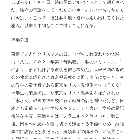
しばらくしたある日、焼肉屋にアルバイトとして紹介され
た。紹介の電話をしてくれたあのホームレスのおっちゃん
は今はいずこへ？ 彼は私を地下道から追い出してくれた
恩人。以来５年間もここで働くことになる。
神学の道
東京で迎えたクリスマスの日、再び生まれ変わりの体験
（『共助』２０２１年第２号掲載、「私のクリスマス」）
により、まず礼拝する教会を探し求めた。大韓民国の母教
会の牧師に紹介され東京福音教会に通うようになった。そ
の教会の奉仕者である東京キリスト教短期大学（ＴＣＣ）
神学生の菊池姉により東京キリスト教学園を紹介された。
「李さん、韓国で神学校に行く献身の話を聞いたけど、日
本にも素晴らしい神学校があるよ。」と言い、学校の電話
番号を手渡し菊池さんはイスラエルへと旅立った。数日
後、日本への思いを断ち切って帰国する準備のため、総領
事館に訪ねたときだった。総領事館の階段の下に設置され