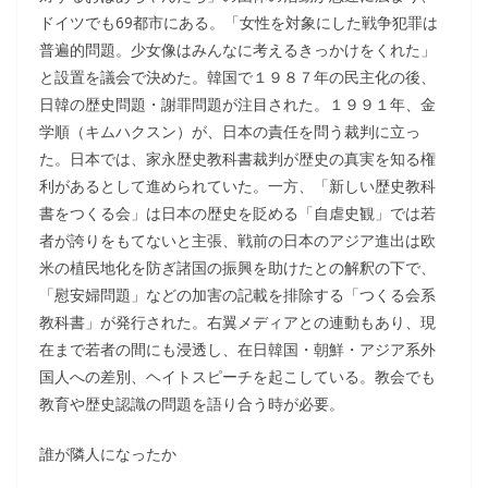
ドイツでも69都市にある。「女性を対象にした戦争犯罪は
普遍的問題。少女像はみんなに考えるきっかけをくれた」
と設置を議会で決めた。韓国で１９８７年の民主化の後、
日韓の歴史問題・謝罪問題が注目された。１９９１年、金
学順（キムハクスン）が、日本の責任を問う裁判に立っ
た。日本では、家永歴史教科書裁判が歴史の真実を知る権
利があるとして進められていた。一方、「新しい歴史教科
書をつくる会」は日本の歴史を貶める「自虐史観」では若
者が誇りをもてないと主張、戦前の日本のアジア進出は欧
米の植民地化を防ぎ諸国の振興を助けたとの解釈の下で、
「慰安婦問題」などの加害の記載を排除する「つくる会系
教科書」が発行された。右翼メディアとの連動もあり、現
在まで若者の間にも浸透し、在日韓国・朝鮮・アジア系外
国人への差別、ヘイトスピーチを起こしている。教会でも
教育や歴史認識の問題を語り合う時が必要。
誰が隣人になったか