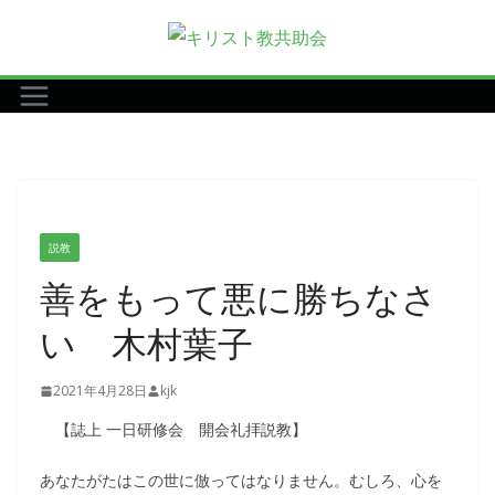
コ
ン
テ
ン
ツ
へ
ス
キ
説教
ッ
善をもって悪に勝ちなさ
プ
い 木村葉子
2021年4月28日
kjk
【誌上 一日研修会 開会礼拝説教】
あなたがたはこの世に倣ってはなりません。むしろ、心を