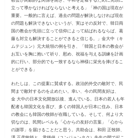
立って導かなければならないと考える」「神の国は現在が
重要。一般的に言えば、過去の問題が解決しなければ現在
の問題も解決できないというが、実はその反対で、韓日両
国の教会が先頭に立って信仰によって結ばれるならば、葛
藤も対立も解決することができると信じる。」金大中（キ
ムテジュン）元大統領の例を引き、「韓国と日本の教会が
お互いを胸に抱いて祈り、慰め、祝福を与える訓練を計画
的に行い、部分的でも一致するなら神様に栄光を捧げるこ
とができる」
わたしは、この提案に賛成する。政治的外交の敵対で、民
間まで敵対するのを止めたい。幸い、今の民間友好は、
金 大中の日本文化開放以後、進んでいる。日本の若人も年
配者も韓国文化を喜び、多くの韓国人が日本に住み、日本
の教会にも韓国の牧師が在職している。そして、何より大
切なのは、民間レベルも「心からの友好の言葉」「心から
の謝罪」を届けることだと思う。共助会は、和田 正牧師、
澤 正彦牧師と、尹鍾倬（ユンジョンタク）先生の間で起こ