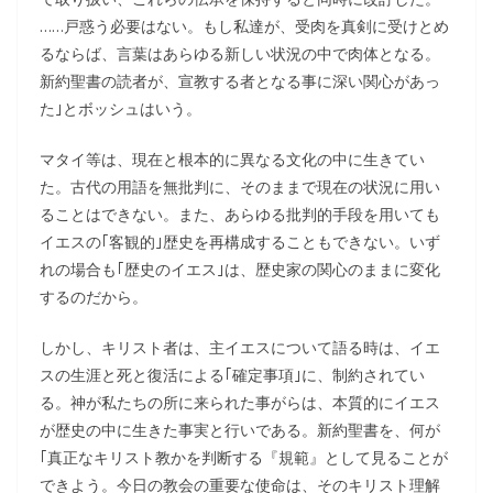
……戸惑う必要はない。もし私達が、受肉を真剣に受けとめ
るならば、言葉はあらゆる新しい状況の中で肉体となる。
新約聖書の読者が、宣教する者となる事に深い関心があっ
た｣とボッシュはいう。
マタイ等は、現在と根本的に異なる文化の中に生きてい
た。古代の用語を無批判に、そのままで現在の状況に用い
ることはできない。また、あらゆる批判的手段を用いても
イエスの｢客観的｣歴史を再構成することもできない。いず
れの場合も｢歴史のイエス｣は、歴史家の関心のままに変化
するのだから。
しかし、キリスト者は、主イエスについて語る時は、イエ
スの生涯と死と復活による｢確定事項｣に、制約されてい
る。神が私たちの所に来られた事がらは、本質的にイエス
が歴史の中に生きた事実と行いである。新約聖書を、何が
｢真正なキリスト教かを判断する『規範』として見ることが
できよう。今日の教会の重要な使命は、そのキリスト理解