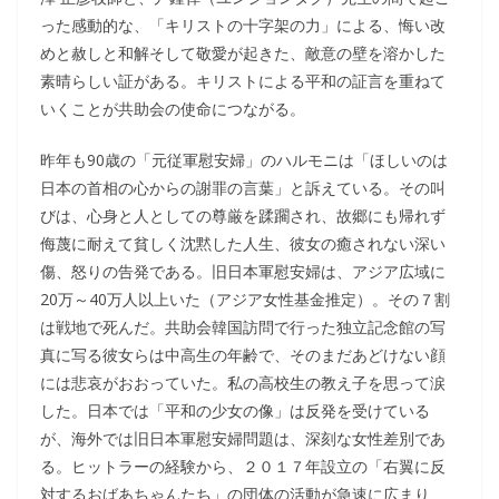
った感動的な、「キリストの十字架の力」による、悔い改
めと赦しと和解そして敬愛が起きた、敵意の壁を溶かした
素晴らしい証がある。キリストによる平和の証言を重ねて
いくことが共助会の使命につながる。
昨年も90歳の「元従軍慰安婦」のハルモニは「ほしいのは
日本の首相の心からの謝罪の言葉」と訴えている。その叫
びは、心身と人としての尊厳を蹂躙され、故郷にも帰れず
侮蔑に耐えて貧しく沈黙した人生、彼女の癒されない深い
傷、怒りの告発である。旧日本軍慰安婦は、アジア広域に
20万～40万人以上いた（アジア女性基金推定）。その７割
は戦地で死んだ。共助会韓国訪問で行った独立記念館の写
真に写る彼女らは中高生の年齢で、そのまだあどけない顔
には悲哀がおおっていた。私の高校生の教え子を思って涙
した。日本では「平和の少女の像」は反発を受けている
が、海外では旧日本軍慰安婦問題は、深刻な女性差別であ
る。ヒットラーの経験から、２０１７年設立の「右翼に反
対するおばあちゃんたち」の団体の活動が急速に広まり、