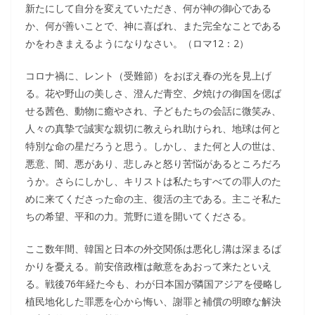
新たにして自分を変えていただき、何が神の御心である
か、何が善いことで、神に喜ばれ、また完全なことである
かをわきまえるようになりなさい。（ロマ12：2）
コロナ禍に、レント（受難節）をおぼえ春の光を見上げ
る。花や野山の美しさ、澄んだ青空、夕焼けの御国を偲ば
せる茜色、動物に癒やされ、子どもたちの会話に微笑み、
人々の真摯で誠実な親切に教えられ助けられ、地球は何と
特別な命の星だろうと思う。しかし、また何と人の世は、
悪意、闇、悪があり、悲しみと怒り苦悩があるところだろ
うか。さらにしかし、キリストは私たちすべての罪人のた
めに来てくださった命の主、復活の主である。主こそ私た
ちの希望、平和の力。荒野に道を開いてくださる。
ここ数年間、韓国と日本の外交関係は悪化し溝は深まるば
かりを憂える。前安倍政権は敵意をあおって来たといえ
る。戦後76年経た今も、わが日本国が隣国アジアを侵略し
植民地化した罪悪を心から悔い、謝罪と補償の明瞭な解決