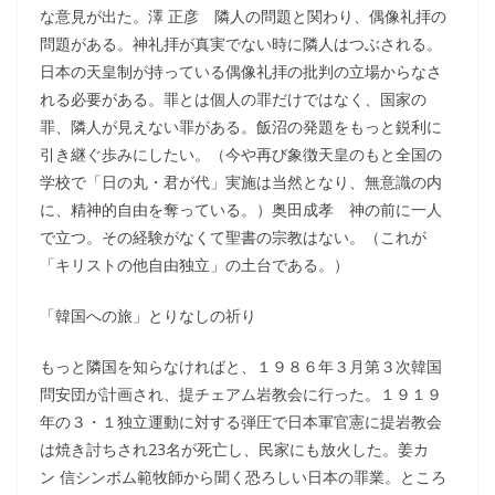
な意見が出た。澤 正彦 隣人の問題と関わり、偶像礼拝の
問題がある。神礼拝が真実でない時に隣人はつぶされる。
日本の天皇制が持っている偶像礼拝の批判の立場からなさ
れる必要がある。罪とは個人の罪だけではなく、国家の
罪、隣人が見えない罪がある。飯沼の発題をもっと鋭利に
引き継ぐ歩みにしたい。（今や再び象徴天皇のもと全国の
学校で「日の丸・君が代」実施は当然となり、無意識の内
に、精神的自由を奪っている。）奥田成孝 神の前に一人
で立つ。その経験がなくて聖書の宗教はない。（これが
「キリストの他自由独立」の土台である。）
「韓国への旅」とりなしの祈り
もっと隣国を知らなければと、１９８６年３月第３次韓国
問安団が計画され、提チェアム岩教会に行った。１９１９
年の３・１独立運動に対する弾圧で日本軍官憲に提岩教会
は焼き討ちされ23名が死亡し、民家にも放火した。姜カ
ン 信シンボム範牧師から聞く恐ろしい日本の罪業。ところ