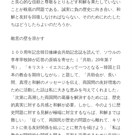
と良心的な信頼と尊敬をとりもどす和解を果たしていない
ことが根底の問題である。誠実に負の歴史に向き合い、和
解と友好を回復しなければならない。そのためにわたした
ちはどうしたらよいのだろうか。
敵意の壁を溶かす
１００周年記念韓日修練会共助記念誌を読んで、ソウルの
李孝宰牧師が応答の原稿を寄せた（『共助』20年第７
号）。「キリスト・イエスにあって一つとなる～韓国と日
本の教会を期待しながら」と題して、「共助会が、長い
間、真理と和解のメッセージを伝え、両国間の友好増進の
ために活動した話は私に大きな恵みを与えてくれました」
「次第に高潮した両国間の葛藤を解決するためには、歴史
的真実に対する共感と和解が必要。しかし、今のように歴
史問題に対する見解が極端に対立するならば、和解までは
難しい」「従って、両国民が歴史の問題から離れて、キリ
ストに依る友好関係を結ぶことに努力を傾けよう」「私は
教会が閉鎖的な関係を開き、平和を定着するために先頭に