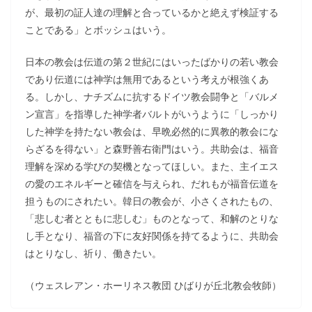
が、最初の証人達の理解と合っているかと絶えず検証する
ことである」とボッシュはいう。
日本の教会は伝道の第２世紀にはいったばかりの若い教会
であり伝道には神学は無用であるという考えが根強くあ
る。しかし、ナチズムに抗するドイツ教会闘争と「バルメ
ン宣言」を指導した神学者バルトがいうように「しっかり
した神学を持たない教会は、早晩必然的に異教的教会にな
らざるを得ない」と森野善右衛門はいう。共助会は、福音
理解を深める学びの契機となってほしい。また、主イエス
の愛のエネルギーと確信を与えられ、だれもが福音伝道を
担うものにされたい。韓日の教会が、小さくされたもの、
「悲しむ者とともに悲しむ」ものとなって、和解のとりな
し手となり、福音の下に友好関係を持てるように、共助会
はとりなし、祈り、働きたい。
（ウェスレアン・ホーリネス教団 ひばりが丘北教会牧師）