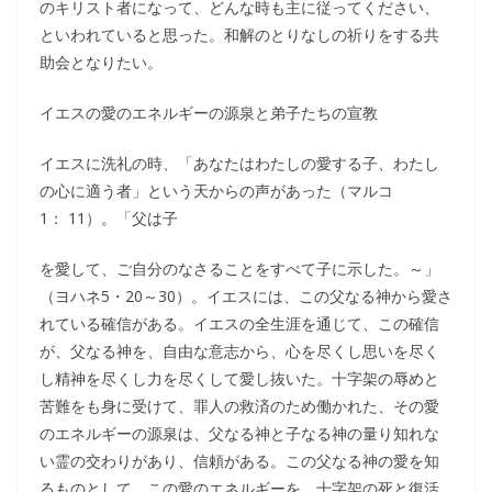
のキリスト者になって、どんな時も主に従ってください、
といわれていると思った。和解のとりなしの祈りをする共
助会となりたい。
イエスの愛のエネルギーの源泉と弟子たちの宣教
イエスに洗礼の時、「あなたはわたしの愛する子、わたし
の心に適う者」という天からの声があった（マルコ
1： 11）。「父は子
を愛して、ご自分のなさることをすべて子に示した。～」
（ヨハネ5・20～30）。イエスには、この父なる神から愛さ
れている確信がある。イエスの全生涯を通じて、この確信
が、父なる神を、自由な意志から、心を尽くし思いを尽く
し精神を尽くし力を尽くして愛し抜いた。十字架の辱めと
苦難をも身に受けて、罪人の救済のため働かれた、その愛
のエネルギーの源泉は、父なる神と子なる神の量り知れな
い霊の交わりがあり、信頼がある。この父なる神の愛を知
るものとして。この愛のエネルギーを、十字架の死と復活