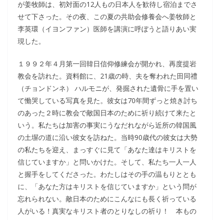
が姜牧師は、初対面の12人もの日本人を歓待し宿泊までさ
せて下さった。その夜、この夏の共助会修養会へ姜牧師と
李英環（イヨンファン）医師を講演に呼ぼうと語りあい実
現した。
１９９２年４月第一回韓日信仰修練会が開かれ、再度提岩
教会を訪れた。資料館に、21歳の時、夫を奪われた田同禮
（チョンドンネ） ハルモニが、発掘された遺骨に手を置い
て慟哭している写真を見た。彼女は70年間ずっと焼き討ち
のあった２時に教会で敵国日本のために祈り続けて来たと
いう。私たちは加害の事実にうなだれながら近所の韓国風
の土塀の道に沿い彼女を訪ねた。当時90歳代の彼女は大勢
の私たちを迎え、まっすぐに見て「あなた達はキリストを
信じていますか」と問いかけた。そして、私たち一人一人
と握手をしてくださった。わたしはその手の温もりととも
に、「あなた方はキリストを信じていますか」という問が
忘れられない。敵日本のためにこんなにも長く祈っている
人がいる！真実なキリスト者のとりなしの祈り！ 本もの