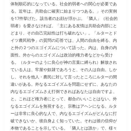
体制順応的になっている。社会的弱者への関心が必要であ
る。近年は、共助会に確実に始まりつつある。」その実例
を17件挙げた。該当者のお顔が浮かぶ。「隣人」（社会的
弱者）を愛さなければ、「主にある友情は共助会内部にと
どまり、その自己完結性は打ち破れない」。「ルターとド
イツ農民戦争」の質問の応答では、人間の自由を縛る、内
と外の２つのエゴイズムについて語った。内は、自身の内
面性。外からのエゴイズムは政治的権力者などから受け
る。（ルターのように良心が神の言葉に縛られ）解放され
ている人は、牢屋や奴隷であろうと、その人は自由。しか
し、それを他人・農民に対して言ったところにルターの間
違いがある。外なるエゴイズムを問題にせずに、あなたの
内なるエゴイズムさえ打倒できればあなたは自由ですよ、
と。これほど権力者にとって、都合のいいことはない。外
なるエゴイズムを無視すると、宗教はアヘンになる。ルタ
ーは非常に良心的な人で、内なるエゴイズムがどんなに打
破できないか、彼自身よく知っていた。それは彼の信仰が
本物であることを示している。「隣人とは誰か」で、様々