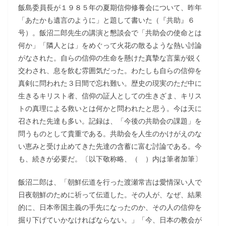
飯島委員長が１９８５年の夏期信仰修養会について、昨年
「あたかも遺言のように」と題して書いた（『共助』６
号）。飯沼二郎先生の講演と懇談会で「共助会の使命とは
何か」「隣人とは」をめぐって火花の散るような熱い討論
がなされた。自らの信仰の生命を懸けた真摯な言葉が鋭く
交わされ、息を飲む雰囲気だった。わたしも自らの信仰を
真剣に問われた３日間で忘れ難い。歴史の現実のただ中に
生きるキリスト者、信仰の証人としての生きざま、キリス
トの真理による救いとは何かと問われたと思う。今は天に
召された先達も多い。記録は、「今後の共助会の課題」を
問うものとして貴重である。共助会を人生のかけがえのな
い恵みと受け止めてきた先達の含蓄に富む討論である。今
も、続きが必要だ。〔以下敬称略、（ ）内は筆者加筆〕
飯沼二郎は、「朝鮮伝道を行った渡瀬常吉は愛情深い人で
日夜朝鮮のために祈って伝道した。その人が、なぜ、結果
的に、日本帝国主義の手先になったのか、その人の信仰を
掘り下げていかなければならない。」「今、日本の教会が