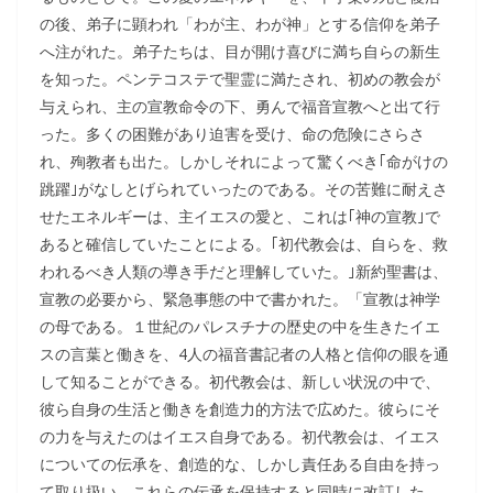
の後、弟子に顕われ「わが主、わが神」とする信仰を弟子
へ注がれた。弟子たちは、目が開け喜びに満ち自らの新生
を知った。ペンテコステで聖霊に満たされ、初めの教会が
与えられ、主の宣教命令の下、勇んで福音宣教へと出て行
った。多くの困難があり迫害を受け、命の危険にさらさ
れ、殉教者も出た。しかしそれによって驚くべき｢命がけの
跳躍｣がなしとげられていったのである。その苦難に耐えさ
せたエネルギーは、主イエスの愛と、これは｢神の宣教｣で
あると確信していたことによる。｢初代教会は、自らを、救
われるべき人類の導き手だと理解していた。｣新約聖書は、
宣教の必要から、緊急事態の中で書かれた。「宣教は神学
の母である。１世紀のパレスチナの歴史の中を生きたイエ
スの言葉と働きを、4人の福音書記者の人格と信仰の眼を通
して知ることができる。初代教会は、新しい状況の中で、
彼ら自身の生活と働きを創造力的方法で広めた。彼らにそ
の力を与えたのはイエス自身である。初代教会は、イエス
についての伝承を、創造的な、しかし責任ある自由を持っ
て取り扱い、これらの伝承を保持すると同時に改訂した。