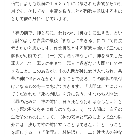
信従』よりも以前の１９３７年に出版された書物からの引
用です。そして今、重荷を負うことが殉教を意味するもの
として彼の身に生じています。
「神の前で、神と共に、われわれは神なしに生きる」とい
う謎のような言葉の最後「神なしに生きる」について再度
考えたいと思います。作業仮説とする解釈を除いて二つの
解釈が可能です。（一）文字通り神なしに、神を喪失した
罪人として、罪人のままで、罪人に過ぎない人間として生
きること。このあるがままの人間が神に受け入れられ、共
苦の神に伴われながら生きることである。この解釈の裏付
けとなるものを一つあげておきます。「人間は、神によっ
てくだされた『死の判決』を身に負う。すなわち人間は、
〈罪のために、神の前に、日々死ななければならない〉と
いう死の判決を身に負うのである。そして人間は、自分の
生活そのものによって、〈神の裁きと恵みによって立つ以
外には、決して神の前に立つことはできない〉ということ
を証しする」（『倫理』、村椿訳）。（二）近代人の神な