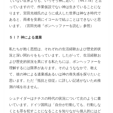
ていない世界よりも、いっそう神に近い」（44.7.18）と言
っていますので、作業仮説でない神は生きていることにな
ります。宮田光雄氏のように成人した世界は神なき時代で
あると、両者を安易にイコールで結ぶことはできないと思
います。（宮田光雄『ボンヘッファーを読む』参照）
５Ⅰ７ 神による遺棄
私たちが抱く思想は、それぞれの生活経験および歴史的状
況と深い関わりをもっています。したがって、生活経験お
よび歴史的状況を異にする私たちには、ボンヘッファーを
理解するには限界があります。そのようななかで、敢え
て、彼の神による遺棄感あるいは神の喪失感を探りたいと
思います。ただ『抵抗と信従』に詳しい記述がないため推
測の域を出ません。
シュナイダーはナチスの時代の状況について次のように書
いています。ドイツ国民は「自分が行動しても、行動しな
くとも罪を犯すことになることを知りながら個人的にはど