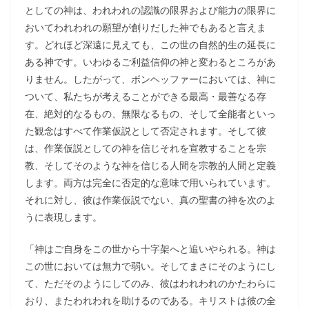
としての神は、われわれの認識の限界および能力の限界に
おいてわれわれの願望が創りだした神でもあると言えま
す。どれほど深遠に見えても、この世の自然的生の延長に
ある神です。いわゆるご利益信仰の神と変わるところがあ
りません。したがって、ボンヘッファーにおいては、神に
ついて、私たちが考えることができる最高・最善なる存
在、絶対的なるもの、無限なるもの、そして全能者といっ
た観念はすべて作業仮説として否定されます。そして彼
は、作業仮説としての神を信じそれを宣教することを宗
教、そしてそのような神を信じる人間を宗教的人間と定義
します。両方は完全に否定的な意味で用いられています。
それに対し、彼は作業仮説でない、真の聖書の神を次のよ
うに表現します。
「神はご自身をこの世から十字架へと追いやられる。神は
この世においては無力で弱い。そしてまさにそのようにし
て、ただそのようにしてのみ、彼はわれわれのかたわらに
おり、またわれわれを助けるのである。キリストは彼の全