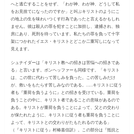
へと逃亡することをせず、「わが神、わが神、どうして私
をお見捨てになったのですか」と叫ぶキリストのようにこ
の地上の生を味わいつくす行為であったと言えるかもしれ
ません。彼は殺人の罪を犯すことに加担し、逮捕され、独
房にあり、死刑を待っています。私たちの罪を負って十字
架につかれたイエス・キリストとどこか二重写しになって
見えます。
シュナイダーは「キリスト教への招きは苦悩への招きであ
る」と言います。ボンヘッファーも同様です。「キリスト
は、この世に代わって苦しみを負った。この苦しみだけ
が、救いをもたらす苦しみなのである。……キリストに従う
者も『重荷を負うように』との招きを受けている。重荷を
負うことの中に、キリスト者であることの意味があるので
ある。キリストが重荷を負うことによって、父との交わり
が保たれたように、キリストに従う者も重荷を負うことに
よって、キリストとの交わりがたもたれるのである」
（『キリストに従う』村椿嘉信訳）。この部分は『抵抗と