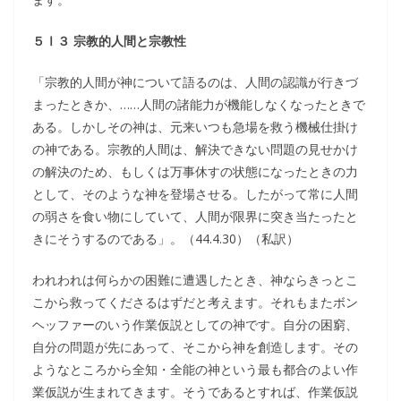
５Ⅰ３ 宗教的人間と宗教性
「宗教的人間が神について語るのは、人間の認識が行きづ
まったときか、……人間の諸能力が機能しなくなったときで
ある。しかしその神は、元来いつも急場を救う機械仕掛け
の神である。宗教的人間は、解決できない問題の見せかけ
の解決のため、もしくは万事休すの状態になったときの力
として、そのような神を登場させる。したがって常に人間
の弱さを食い物にしていて、人間が限界に突き当たったと
きにそうするのである」。（44.4.30）（私訳）
われわれは何らかの困難に遭遇したとき、神ならきっとこ
こから救ってくださるはずだと考えます。それもまたボン
ヘッファーのいう作業仮説としての神です。自分の困窮、
自分の問題が先にあって、そこから神を創造します。その
ようなところから全知・全能の神という最も都合のよい作
業仮説が生まれてきます。そうであるとすれば、作業仮説