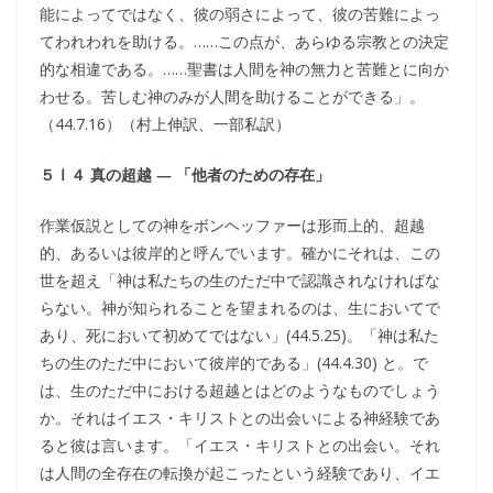
能によってではなく、彼の弱さによって、彼の苦難によっ
てわれわれを助ける。……この点が、あらゆる宗教との決定
的な相違である。……聖書は人間を神の無力と苦難とに向か
わせる。苦しむ神のみが人間を助けることができる」。
（44.7.16）（村上伸訳、一部私訳）
５Ⅰ４ 真の超越 ― 「他者のための存在」
作業仮説としての神をボンヘッファーは形而上的、超越
的、あるいは彼岸的と呼んでいます。確かにそれは、この
世を超え「神は私たちの生のただ中で認識されなければな
らない。神が知られることを望まれるのは、生においてで
あり、死において初めてではない」(44.5.25)。「神は私た
ちの生のただ中において彼岸的である」(44.4.30) と。で
は、生のただ中における超越とはどのようなものでしょう
か。それはイエス・キリストとの出会いによる神経験であ
ると彼は言います。「イエス・キリストとの出会い。それ
は人間の全存在の転換が起こったという経験であり、イエ