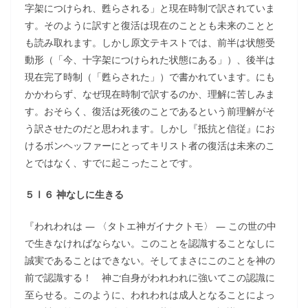
字架につけられ、甦らされる」と現在時制で訳されていま
す。そのように訳すと復活は現在のこととも未来のことと
も読み取れます。しかし原文テキストでは、前半は状態受
動形（「今、十字架につけられた状態にある」）、後半は
現在完了時制（「甦らされた」）で書かれています。にも
かかわらず、なぜ現在時制で訳するのか、理解に苦しみま
す。おそらく、復活は死後のことであるという前理解がそ
う訳させたのだと思われます。しかし『抵抗と信従』にお
けるボンヘッファーにとってキリスト者の復活は未来のこ
とではなく、すでに起こったことです。
５Ⅰ６ 神なしに生きる
『われわれは ― 〈タトエ神ガイナクトモ〉 ― この世の中
で生きなければならない。このことを認識することなしに
誠実であることはできない。そしてまさにこのことを神の
前で認識する！ 神ご自身がわれわれに強いてこの認識に
至らせる。このように、われわれは成人となることによっ