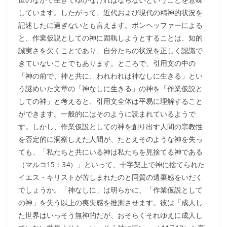
しています。したがって、近代および現代の精神的状況を
記述したに過ぎないとも言えます。ボンヘッファーによる
と、作業仮説としての神に固執しようとすることは、知的
誠実さを欠くことであり、自分たちの状況を正しく認識で
きていないことでもあります。ところで、引用文の中の
「神の前で、神と共に、われわれは神なしに生きる」とい
う謎めいた文章の「神なしに生きる」の神を「作業仮説と
しての神」と考えると、引用文全体は平易に理解すること
ができます。一般的にはそのように読まれているようで
す。しかし、作業仮説としての神を創り出す人間の宗教性
を否定的に洞察しえた人間が、たとえそのような神を失っ
ても、「私たちと共にいる神は私たちを見捨てる神である
（マルコ15：34）」といって、十字架上で神に捨てられた
イエス・キリストが苦しまれたのと同質の遺棄感をいだく
でしょうか。「神なしに」は明らかに、「作業仮説として
の神」を失う以上の喪失感を推測させます。彼は「成人し
た世界はいっそう無神的だが、おそらくそれゆえに成人し