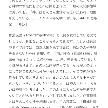
ど科学の領域におけるのと同じように、一般の人間的領域
においても、『神』はどんどん生活から追い払われ、地盤
を失っている」。（１９４４年6月8日付。以下44.6.8 と略
記）（私訳）
作業仮説（Arbeitshypothese）とは何を意味しているので
しょうか。身近なところから考えてみます。たとえば英語
やドイツ語では、自然現象を表す場合に、特定の人や事物
を表さないit やes を用いす。「雨が降る（英語it rains、独
語es regnet）」。このitやes は元来、神を表しているとい
う説があります。昔の人は雨が降っても、それがどのよう
にして起こるのかは分かりませんでした。そこで神が雨を
降らせていると考えました。また身の上に大きな不幸が起
きたり、不幸がつづいたりすると人々は神のたたり、ある
いは神罰だと考えました。このように人々は何か理解でき
ないことがあると神をもちだして説明しました。作業仮説
とはそのような神を意味します。この言葉は、「機械仕掛
けの神（deus ex machina）」、「埋め草（補充物）」ある