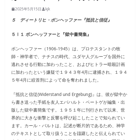
2025年5月15日
kjk
５ ディートリヒ・ボンヘッファー『抵抗と信従』
５Ⅰ１ ボンヘッファーと『獄中書簡集』
ボンヘッファー（1906‐1945）は、プロテスタントの牧
師・神学者で、ナチスの時代、ユダヤ人グループを国外に
逃れさせる行動に加わったこと、およびヒトラー暗殺計画
に加わったという嫌疑で１９４３年4月に逮捕され、１９４
５年4月に絞首刑によって命を奪われました。
『抵抗と信従(Widerstand und Ergebung)』は、彼が獄中か
ら書き送った手紙を友人エバハルト・ベートゲが編集・出
版した獄中書簡集です。１９５１年に刊行されて以来、世
界的に大きな衝撃と反響を呼び起こしたことで知られてい
ます。カール・バルトは、記述が断片的であるため、神学
のテキストとして取り扱うことを躊躇したと伝えられてい