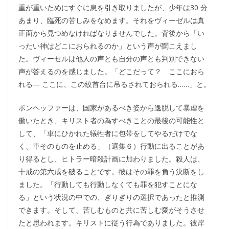
重が重いためにすぐに息を引き取りましたが、少年は30 分
あまり、臨死の苦しみをなめます。それをヴィーゼルは真
正面から見つめなければなりませんでした。背後から「い
ったい神はどこにおられるのか」という声が聞こえまし
た。ヴィーセルは他人の声とも自分の声とも判別できない
声が答えるのを感じました。「どこだって？ ここにおら
れる― ここに、この絞首台に吊るされておられる……」と。
ボンヘッファーは、国家があるべき姿から逸脱して暴虐を
働いたとき、キリスト者の為すべきことの最後の可能性と
して、「車にひかれた犠牲者に包帯をしてやるだけでな
く、車そのものを止める」（選集６）行動に出ることがあ
り得るとし、ヒトラー暗殺計画に加わりました。殺人は、
十戒の第六戒を破ることです。彼はその罪を負う決断をし
ました。「行動しても行動しなくても罪を犯すことにな
る」という状況の中での、ぎりぎりの選択であったと推測
できます。そして、苦しむものと共に苦しむ愛がそうさせ
たと思われます。キリストに従う行為でありました。彼岸