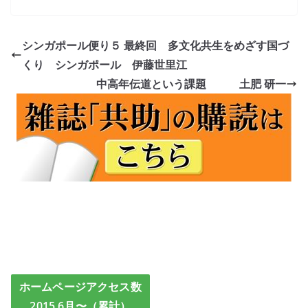
シンガポール便り５ 最終回 多文化共生をめざす国づ
くり シンガポール 伊藤世里江
中高年伝道という課題 土肥 研一
ホームページアクセス数
2015.6月〜（累計）