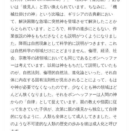
いは「後見人」と言い換えられています。ちなみに、「機
械仕掛けの神」という比喩は、ギリシアの古典劇におい
て、解決困難な急場に突然神を登場させて解決したことか
らとられています。ところで、科学の進歩にともない、作
業仮説の神をもちださなくとも説明がつくようになりまし
た。降雨は自然現象として科学的に説明がつきます。これ
は自然科学の領域だけにとどまりません。倫理、経済、社
会、宗教等の諸領域においても同じであるとボンヘッファ
ーは考えています。以前は神をもちだして説明していたも
のが、自然法則、倫理的自然法、進化論といった、それ自
体に内在する固有法則性が見出されることによって、もは
や神が必要でなくなったのです。少なくとも神の領域はど
んどん狭くなりました。それをボンヘッファーは人間の神
からの「自律」として捉えています。親の教えや指図に従
って生きていた子供が、次第に親の後見から独立して自律
的になるように、人類も全体として成人してきました。そ
のような不可逆的な人類の歴史の歩みを彼は成人化と呼び
ます。