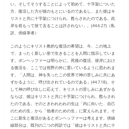
い。そしてそうすることによって初めて、十字架についた
方、復活した方が彼のもとにいるのであるし、また彼はキ
リストと共に十字架につけられ、甦らされたのである。此
岸を前もって捨て去ることは許されない」。(44.6.27)（私
訳、傍線筆者）
このようにキリスト教的な復活の希望は、今、この地上
で、まったく新しい形で生きることを人間に指示していま
す。ボンヘッファーは明らかに、死後の復活、彼岸におけ
る復活を、ここでは視野の外に置いているように思われま
す。「人間は、神を失ったこの世界で神の苦しみに共にあ
ずかるように、呼び出されているのである」(44.7.18)。そ
して神の呼び出しに応えて、キリストの苦しみにあずかる
ならば、彼はキリストと共に十字架につけられ、甦らされ
たのである。そのときわれわれの生は「内に向いた、自己
のための生」から「他者のための生」に変えられます。そ
こに新生と復活があるとボンヘッファーは考えます。傍線
線部分は、既刊の二つの邦訳では「彼はキリストと共に十