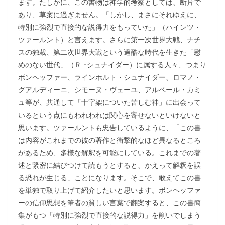
ます。たしかに、この書物は神学的考察としては、断片で
あり、草案に過ぎません。「しかし、まさにそれゆえに、
特別に強烈で直接的な説得力をもっていた」（ハインツ・
ツァールント）と言えます。さらに第一次世界大戦、ナチ
スの独裁、第二次世界大戦という過酷な時代を生きた「慰
めのない世代」（Ｒ ･シュナイダー）に属する人々、つまり
ボンヘッファー、ラインホルト・シュナイダー、ロマノ・
グアルディーニ、シモーヌ・ヴェーユ、アルベール・カミ
ュ等が、共通して「十字架についた苦しむ神」に出会って
いるという点にもわれわれは関心を寄せないといけないと
思います。ツァールントも忠告しているように、「この書
は内容がこれまでの彼の著作と衝撃的なほど異なるところ
があるため、多様な解釈を可能にしている。これまでの著
述と緊密に結びつけて読もうとすると、かえって解釈を誤
る恐れが生じる」ことになります。そこで、敢えてこの書
を単独で取り上げて紹介したいと思います。ボンヘッファ
ーの信仰思想を筆者の貧しい言葉で翻案すると、この書簡
集がもつ「特別に強烈で直接的な説得力」を削いでしまう