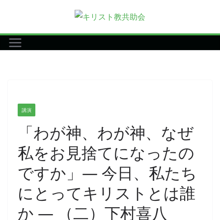
コ
ン
テ
ン
ツ
へ
ス
キ
講演
ッ
「わが神、わが神、なぜ
プ
私をお見捨てになったの
ですか」― 今日、私たち
にとってキリストとは誰
か ― （二）下村喜八