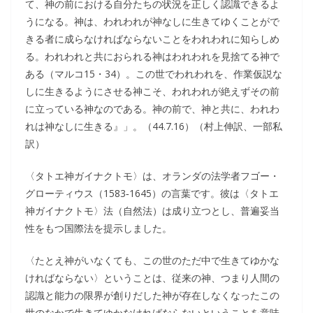
て、神の前における自分たちの状況を正しく認識できるよ
うになる。神は、われわれが神なしに生きてゆくことがで
きる者に成らなければならないことをわれわれに知らしめ
る。われわれと共におられる神はわれわれを見捨てる神で
ある（マルコ15・34）。この世でわれわれを、作業仮説な
しに生きるようにさせる神こそ、われわれが絶えずその前
に立っている神なのである。神の前で、神と共に、われわ
れは神なしに生きる』」。（44.7.16）（村上伸訳、一部私
訳）
〈タトエ神ガイナクトモ〉は、オランダの法学者フゴー・
グローティウス（1583‐1645）の言葉です。彼は〈タトエ
神ガイナクトモ〉法（自然法）は成り立つとし、普遍妥当
性をもつ国際法を提示しました。
〈たとえ神がいなくても、この世のただ中で生きてゆかな
ければならない〉ということは、従来の神、つまり人間の
認識と能力の限界が創りだした神が存在しなくなったこの
世のなかで生きてゆかなければならないということを意味