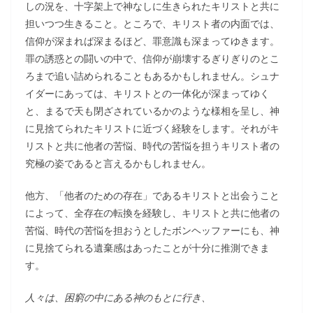
しの況を、十字架上で神なしに生きられたキリストと共に
担いつつ生きること。ところで、キリスト者の内面では、
信仰が深まれば深まるほど、罪意識も深まってゆきます。
罪の誘惑との闘いの中で、信仰が崩壊するぎりぎりのとこ
ろまで追い詰められることもあるかもしれません。シュナ
イダーにあっては、キリストとの一体化が深まってゆく
と、まるで天も閉ざされているかのような様相を呈し、神
に見捨てられたキリストに近づく経験をします。それがキ
リストと共に他者の苦悩、時代の苦悩を担うキリスト者の
究極の姿であると言えるかもしれません。
他方、「他者のための存在」であるキリストと出会うこと
によって、全存在の転換を経験し、キリストと共に他者の
苦悩、時代の苦悩を担おうとしたボンヘッファーにも、神
に見捨てられる遺棄感はあったことが十分に推測できま
す。
人々は、困窮の中にある神のもとに行き、