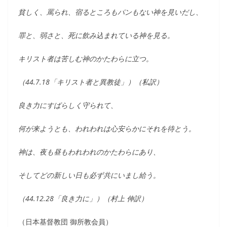
貧しく、罵られ、宿るところもパンもない神を見いだし、
罪と、弱さと、死に飲み込まれている神を見る。
キリスト者は苦しむ神のかたわらに立つ。
（44.7.18「キリスト者と異教徒」）（私訳）
良き力にすばらしく守られて、
何が来ようとも、われわれは心安らかにそれを待とう。
神は、夜も昼もわれわれのかたわらにあり、
そしてどの新しい日も必ず共にいまし給う。
（44.12.28「良き力に」）（村上 伸訳）
（日本基督教団 御所教会員）