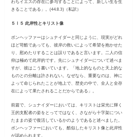
わちイエスの存在に参与することによって、新しい生を生
きることである」。(44.8.3)（私訳）
５Ⅰ５ 此岸性とキリスト像
ボンヘッファーはシュナイダーと同じように、現実がどれ
ほど苛酷であっても、彼岸の救いによって希望を抱かせた
り、慰めたりすることは誤りであると言います。二人の信
仰は極めて此岸的です。先にシュナイダーについて述べま
すが、彼はこう書いています。「地上的なものと天上的な
ものとの分離は許されない。なぜなら、重要なのは、神に
よって命じられたことが地上で、歴史の中で、全人と全存
在によって果たされることだからである」。
前篇で、シュナイダーにおいては、キリストは栄光に輝く
王的支配者の姿をとってではなく、さながら十字架につい
たままの姿で復活しているかのようであると述べました。
ボンヘッファーにおいても、酷似したキリスト像と此岸性
が認められます。