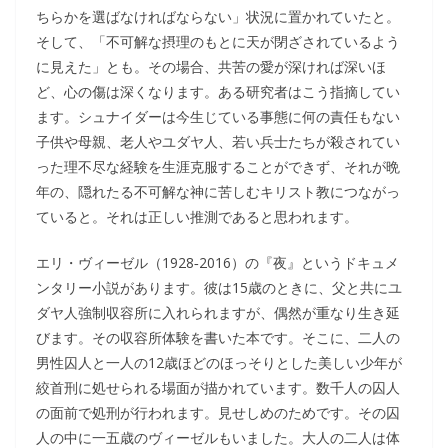
ちらかを選ばなければならない」状況に置かれていたと。
そして、「不可解な摂理のもとに天が閉ざされているよう
に見えた」とも。その場合、共苦の愛が深ければ深いほ
ど、心の傷は深くなります。ある研究者はこう指摘してい
ます。シュナイダーは今生じている事態に何の責任もない
子供や母親、老人やユダヤ人、若い兵士たちが殺されてい
った理不尽な経験を生涯克服することができず、それが晩
年の、隠れたる不可解な神に苦しむキリスト教につながっ
ていると。それは正しい推測であると思われます。
エリ・ヴィーゼル（1928‐2016）の『夜』というドキュメ
ンタリー小説があります。彼は15歳のときに、父と共にユ
ダヤ人強制収容所に入れられますが、偶然が重なり生き延
びます。その収容所体験を書いた本です。そこに、二人の
男性囚人と一人の12歳ほどのほっそりとした美しい少年が
絞首刑に処せられる場面が描かれています。数千人の囚人
の面前で処刑が行われます。見せしめのためです。その囚
人の中に一五歳のヴィーゼルもいました。大人の二人は体