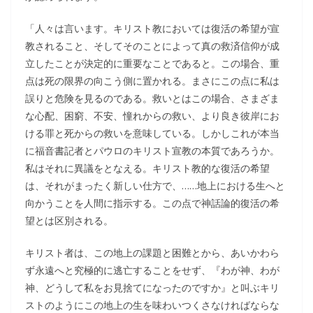
「人々は言います。キリスト教においては復活の希望が宣
教されること、そしてそのことによって真の救済信仰が成
立したことが決定的に重要なことであると。この場合、重
点は死の限界の向こう側に置かれる。まさにこの点に私は
誤りと危険を見るのである。救いとはこの場合、さまざま
な心配、困窮、不安、憧れからの救い、より良き彼岸にお
ける罪と死からの救いを意味している。しかしこれが本当
に福音書記者とパウロのキリスト宣教の本質であろうか。
私はそれに異議をとなえる。キリスト教的な復活の希望
は、それがまったく新しい仕方で、……地上における生へと
向かうことを人間に指示する。この点で神話論的復活の希
望とは区別される。
キリスト者は、この地上の課題と困難とから、あいかわら
ず永遠へと究極的に逃亡することをせず、『わが神、わが
神、どうして私をお見捨てになったのですか』と叫ぶキリ
ストのようにこの地上の生を味わいつくさなければならな