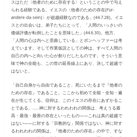
スはただ〈他者のために存在する〉ということの中で与え
られる経験である。イエスの〈他者のための存在(Für-
andere-da-sein)〉が超越経験なのである」(44.7.28)。イエ
スとの出会いは、弟子たちにとって、「人間のいっさいの
価値評価が転倒したことを意味した」(44.6.30)。他方、
「人間の心は内へと歪曲している」とボンヘッファーは考
えています。そして作業仮説としての神は、すべて人間の
自己の内へと向いた心が創りだしたものです。そういう意
味で神の全能も、この世の延長線上にあり、決して超越で
はないと。
「自己自身から自由であること、死にいたるまで『他者の
ための存在』であること。ここから初めて全能・全知・遍
在が生じてくる。信仰は、このイエスの存在にあずかるこ
とである。……神に対するわれわれの関係は、考えうる最
高・最強・最善の存在といったもの――これは真の超越で
はない――に対する「宗教的な」関係ではない。神に対す
るわれわれの関係は、『他者のための存在』の中で、すな