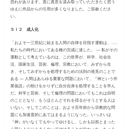
恐れがあります。直に真意を汲み取っていただきたく思う
ゆえに作品からの引用が多くなりました。ご容赦くださ
い。
５Ⅰ２ 成人化
「およそ一三世紀に始まる人間の自律を目指す運動は、……
私たちの時代においてある種の完成に達した。 ― 私がその
運動として考えているのは、この世界が、科学、社会生
活、国家生活、芸術、倫理、宗教において、みずから生
き、そしてみずからを処理するための法則の発見のことで
ある ― 人間はあらゆる重要な問題において、『神という作
業仮説』の助けをかりずに自分自身を処理することを学ん
だ。科学と芸術、そして倫理の問題においてもこれは自明
のこととなり、もうほとんどそれを揺るがそうとする人は
いない。そしてこのことは、およそ百年前から宗教的な問
題にも加速度的にあてはまるようになった。いっさいは
『神』がいなくてもやってゆけるし、しかも以前とまった
く同じようにうまくやってゆけることが分かった。ちょう