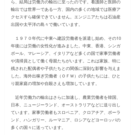
ら、結局は労働力の輸出に至ったのです。看護師と医師の
輸出では世界一である一方、国内の多くの地域では医療ア
クセスすら確保できていません。エンジニアたちは石油産
出国や太平洋の島々で働いています。
１９７０年代に中東へ建設労働者を派遣し始め、その10
年後には労働の女性化が進みました。中東、香港、シンガ
ポール、マレーシア、イタリアなど多くの国で家事労働者
や清掃員として働く母親たちがいます。これは家族、特に
残された配偶者や子供たちとの関係に深刻な影響を与えま
した。海外出稼ぎ労働者（ＯＦＷ）の子供たちには、ひと
り親家庭の増加や自殺さえも増加しています。
近年労働力の輸出はさらに加速し、農業労働者を韓国、
日本、ニュージーランド、オーストラリアなどに送り出し
ています。家事労働者もスロベニア、クロアチア、ポーラ
ンド、ハンガリー、ルーマニア、ロシアなどヨーロッパの
多くの国々に送っています。