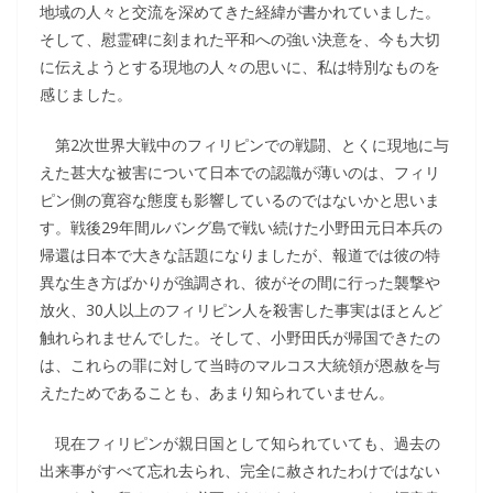
地域の人々と交流を深めてきた経緯が書かれていました。
そして、慰霊碑に刻まれた平和への強い決意を、今も大切
に伝えようとする現地の人々の思いに、私は特別なものを
感じました。
第2次世界大戦中のフィリピンでの戦闘、とくに現地に与
えた甚大な被害について日本での認識が薄いのは、フィリ
ピン側の寛容な態度も影響しているのではないかと思いま
す。戦後29年間ルバング島で戦い続けた小野田元日本兵の
帰還は日本で大きな話題になりましたが、報道では彼の特
異な生き方ばかりが強調され、彼がその間に行った襲撃や
放火、30人以上のフィリピン人を殺害した事実はほとんど
触れられませんでした。そして、小野田氏が帰国できたの
は、これらの罪に対して当時のマルコス大統領が恩赦を与
えたためであることも、あまり知られていません。
現在フィリピンが親日国として知られていても、過去の
出来事がすべて忘れ去られ、完全に赦されたわけではない