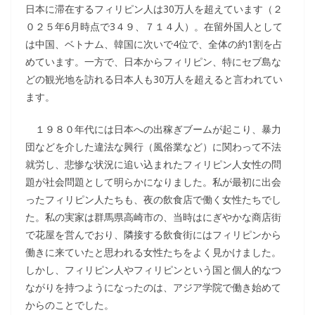
日本に滞在するフィリピン人は30万人を超えています（２
０２５年6月時点で3４９、７１４人）。在留外国人として
は中国、ベトナム、韓国に次いで4位で、全体の約1割を占
めています。一方で、日本からフィリピン、特にセブ島な
どの観光地を訪れる日本人も30万人を超えると言われてい
ます。
１９８０年代には日本への出稼ぎブームが起こり、暴力
団などを介した違法な興行（風俗業など）に関わって不法
就労し、悲惨な状況に追い込まれたフィリピン人女性の問
題が社会問題として明らかになりました。私が最初に出会
ったフィリピン人たちも、夜の飲食店で働く女性たちでし
た。私の実家は群馬県高崎市の、当時はにぎやかな商店街
で花屋を営んでおり、隣接する飲食街にはフィリピンから
働きに来ていたと思われる女性たちをよく見かけました。
しかし、フィリピン人やフィリピンという国と個人的なつ
ながりを持つようになったのは、アジア学院で働き始めて
からのことでした。