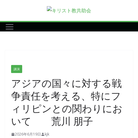
コ
ン
テ
ン
ツ
へ
ス
キ
講演
ッ
アジアの国々に対する戦
プ
争責任を考える、特にフ
ィリピンとの関わりにお
いて 荒川 朋子
2026年6月19日
kjk