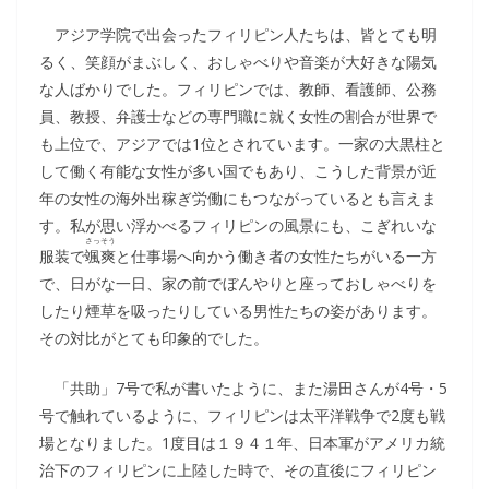
アジア学院で出会ったフィリピン人たちは、皆とても明
るく、笑顔がまぶしく、おしゃべりや音楽が大好きな陽気
な人ばかりでした。フィリピンでは、教師、看護師、公務
員、教授、弁護士などの専門職に就く女性の割合が世界で
も上位で、アジアでは1位とされています。一家の大黒柱と
して働く有能な女性が多い国でもあり、こうした背景が近
年の女性の海外出稼ぎ労働にもつながっているとも言えま
す。私が思い浮かべるフィリピンの風景にも、こぎれいな
さっそう
服装で
颯爽
と仕事場へ向かう働き者の女性たちがいる一方
で、日がな一日、家の前でぼんやりと座っておしゃべりを
したり煙草を吸ったりしている男性たちの姿があります。
その対比がとても印象的でした。
「共助」7号で私が書いたように、また湯田さんが4号・5
号で触れているように、フィリピンは太平洋戦争で2度も戦
場となりました。1度目は１９４１年、日本軍がアメリカ統
治下のフィリピンに上陸した時で、その直後にフィリピン