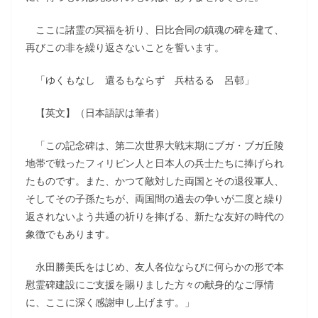
ここに諸霊の冥福を祈り、日比合同の鎮魂の碑を建て、
再びこの非を繰り返さないことを誓います。
「ゆくもなし 還るもならず 兵枯るる 呂邨」
【英文】（日本語訳は筆者）
「この記念碑は、第二次世界大戦末期にブガ・ブガ丘陵
地帯で戦ったフィリピン人と日本人の兵士たちに捧げられ
たものです。また、かつて敵対した両国とその退役軍人、
そしてその子孫たちが、両国間の過去の争いが二度と繰り
返されないよう共通の祈りを捧げる、新たな友好の時代の
象徴でもあります。
永田勝美氏をはじめ、友人各位ならびに何らかの形で本
慰霊碑建設にご支援を賜りました方々の献身的なご厚情
に、ここに深く感謝申し上げます。」