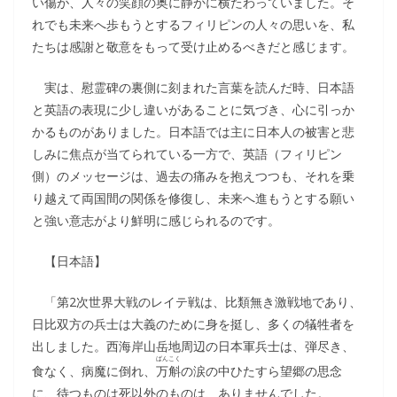
い傷が、人々の笑顔の奥に静かに横たわっていました。そ
れでも未来へ歩もうとするフィリピンの人々の思いを、私
たちは感謝と敬意をもって受け止めるべきだと感じます。
実は、慰霊碑の裏側に刻まれた言葉を読んだ時、日本語
と英語の表現に少し違いがあることに気づき、心に引っか
かるものがありました。日本語では主に日本人の被害と悲
しみに焦点が当てられている一方で、英語（フィリピン
側）のメッセージは、過去の痛みを抱えつつも、それを乗
り越えて両国間の関係を修復し、未来へ進もうとする願い
と強い意志がより鮮明に感じられるのです。
【日本語】
「第2次世界大戦のレイテ戦は、比類無き激戦地であり、
日比双方の兵士は大義のために身を挺し、多くの犠牲者を
出しました。西海岸山岳地周辺の日本軍兵士は、弾尽き、
ばんこく
食なく、病魔に倒れ、
万斛
の涙の中ひたすら望郷の思念
に、待つものは死以外のものは、ありませんでした。