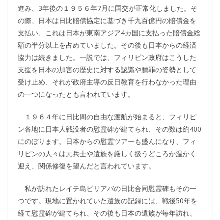
進み、3年後の１９５６年7月に国交が正常化しました。そ
の際、日本は日比賠償協定に基づき千九百億円の賠償金を
支払い、これは日本が東南アジア4カ国に支払った賠償金総
額の半分以上を占めていました。その後も日本からの経済
協力は続きました。一説では、フィリピン政府はこうした
支援を日本の加害の歴史に対する認識や贖罪の姿勢として
受け止め、それが政府主導の反日教育を行わなかった理由
の一つになったとも言われています。
１９６４年に日比間の自由な渡航が始まると、フィリピ
ン各地に日本人戦没者の慰霊碑が建てられ、その数は約400
にのぼります。日本からの慰霊ツアーも盛んになり、フィ
リピンの人々は元兵士や遺族を厳しく扱うどころか温かく
迎え、関係修復を望んだと言われています。
私が訪れたレイテ島ビリアバの日比合同慰霊碑もその一
つです。現地に置かれていた遺族の記録には、戦後50年を
経て慰霊碑が建てられ、その後も日本の遺族が毎年訪れ、