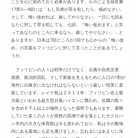
ことを心に留めておく必要があります。ルカによる福音書
17章3―4節には「もし兄弟が罪を犯したら、戒めなさい。
そして、悔い改めれば、赦してやりなさい。一日に七回あ
なたに対して罪を犯しても、七回、『悔い改めます』と言
ってあなたのところに来るなら、赦してやりなさい。」と
ありますが、日本は7回どころか1回でも心からの「悔い改
め」の言葉をフィリピンに対して言ったことがあるでしょ
うか。
フィリピンの人々は戦争だけでなく、台風や自然災害、
貧困、政治的混乱、そして家族を支えるために人口の1割が
海外に出稼ぎに出なければならないという厳しい現実に直
面しています。レイテ島は２０１３年、フィリピン史上最
大級といわれる超大型台風ハイエンに襲われ、近隣の島々
を含め６千人以上が犠牲となった場所でもあります。避難
していた多くの人々が突然の高潮で命を落としたタクロバ
ン市内の大きな体育館は今も使われており、私はその敷地
内にある墓地にも足を運びました。忘れるにはあまりに深