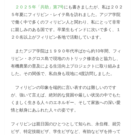
２０２５年「共助」第7号
にも書きましたが、私は２０２
５年夏にフィリピン・レイテ島を訪れました。アジア学院
で働く中で多くのフィリピン人と関わり、私にとって非常
に親しみのある国です。卒業生もインドに次いで多く、１
２０名以上がフィリピン各地で活動しています。
またアジア学院は１９９０年代半ばから約10年間、フィ
リピン・ネグロス島で現地のカトリック修道会と協力し、
有機農業の普及による生活向上プロジェクトに取り組みま
した。その関係で、私自身も現地に4度訪問しました。
フィリピンの印象を端的に言い表すのは難しいのです
が、強いて言えば、絶対的な貧困や厳しい状況の中でもた
くましく生きる人々のエネルギー、そして家族への深い愛
情と献身にあふれた人々の姿です。
フィリピンは親日国のひとつとして知られ、永住権、就労
ビザ、特定技能ビザ、学生ビザなど、有効なビザを持って