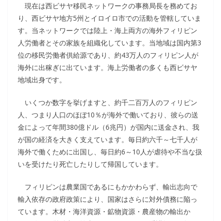
現在は西ビサヤ移民ネットワークの事務局長を務めてお
り、西ビサヤ地方5州とイロイロ市での活動を管轄していま
す。当ネットワークでは陸上・海上両方の海外フィリピン
人労働者とその家族を組織化しています。当地域は国内第3
位の移民労働者供給源であり、約43万人のフィリピン人が
海外に出稼ぎに出ています。海上労働者の多くも西ビサヤ
地域出身です。
いくつか数字を挙げますと、約千二百万人のフィリピン
人、つまり人口のほぼ10％が海外で働いており、彼らの送
金によって年間380億ドル（6兆円）が国内に送金され、我
が国の経済を大きく支えています。毎日約六千～七千人が
海外で働くために出国し、毎日約6～10人が虐待や不当な扱
いを受けたり死亡したりして帰国しています。
フィリピンは農業国であるにもかかわらず、輸出志向で
輸入依存の政府政策により、国家はさらに対外債務に陥っ
ています。木材・海洋資源・鉱物資源・農産物の輸出か