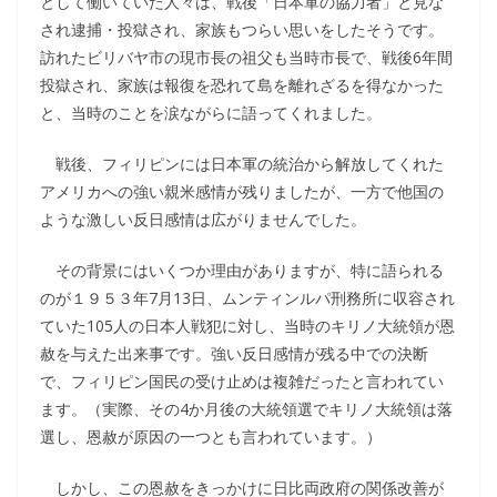
として働いていた人々は、戦後「日本軍の協力者」と見な
され逮捕・投獄され、家族もつらい思いをしたそうです。
訪れたビリバヤ市の現市長の祖父も当時市長で、戦後6年間
投獄され、家族は報復を恐れて島を離れざるを得なかった
と、当時のことを涙ながらに語ってくれました。
戦後、フィリピンには日本軍の統治から解放してくれた
アメリカへの強い親米感情が残りましたが、一方で他国の
ような激しい反日感情は広がりませんでした。
その背景にはいくつか理由がありますが、特に語られる
のが１９５３年7月13日、ムンティンルパ刑務所に収容され
ていた105人の日本人戦犯に対し、当時のキリノ大統領が恩
赦を与えた出来事です。強い反日感情が残る中での決断
で、フィリピン国民の受け止めは複雑だったと言われてい
ます。（実際、その4か月後の大統領選でキリノ大統領は落
選し、恩赦が原因の一つとも言われています。）
しかし、この恩赦をきっかけに日比両政府の関係改善が