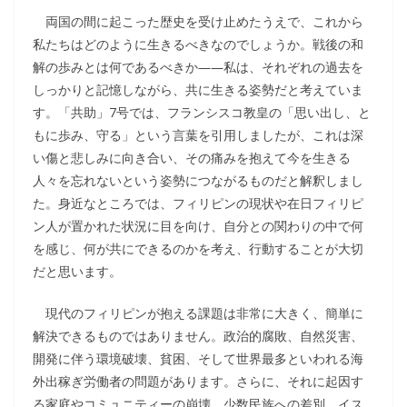
両国の間に起こった歴史を受け止めたうえで、これから
私たちはどのように生きるべきなのでしょうか。戦後の和
解の歩みとは何であるべきか――私は、それぞれの過去を
しっかりと記憶しながら、共に生きる姿勢だと考えていま
す。「共助」7号では、フランシスコ教皇の「思い出し、と
もに歩み、守る」という言葉を引用しましたが、これは深
い傷と悲しみに向き合い、その痛みを抱えて今を生きる
人々を忘れないという姿勢につながるものだと解釈しまし
た。身近なところでは、フィリピンの現状や在日フィリピ
ン人が置かれた状況に目を向け、自分との関わりの中で何
を感じ、何が共にできるのかを考え、行動することが大切
だと思います。
現代のフィリピンが抱える課題は非常に大きく、簡単に
解決できるものではありません。政治的腐敗、自然災害、
開発に伴う環境破壊、貧困、そして世界最多といわれる海
外出稼ぎ労働者の問題があります。さらに、それに起因す
る家庭やコミュニティーの崩壊、少数民族への差別、イス