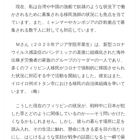
現在、私は台湾や中国の漁船で奴隷のような状況下で働
かされるために募集される移民漁師の状況にも焦点を当て
ています。また、ミャンマーやカンボジアの詐欺拠点で募
集される数千人に対しても対応しています。
Ｍさん（２０２５年アジア学院卒業生）は、新型コロナ
ウイルス感染症のパンデミックの直後に組織化された海外
出稼ぎ労働者の家族のグループのリーダーの一人であり、
多くのフィリピン人移民がコロナで強制的に帰国させられ
た状況に対応する中で活動を開始しました。彼女はまた、
イロイロ州ポトタン市における移民の自治体組織を率いて
います。（略）
こうした現在のフィリピンの状況が、戦時中に日本が犯
した罪とどのように関係しているのか――そう問いかけた
くなるかもしれません。しかし、彼らの暮らす場所に足を
踏み入れ、その生活に触れ、懸命に生きる姿を目の当たり
にし、はじけるような笑顔が戦争の話題になると一瞬で曇