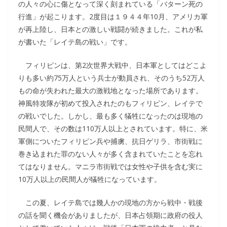
の人々の心に傷となって深く刻まれている「バターン死の
行進」が起こります。2度目は１９４４年10月、アメリカ軍
が再上陸し、日本との激しい戦闘が続きました。これが私
が書いた「レイテ島の戦い」です。
フィリピンは、第2次世界大戦中、日本軍としてはどこよ
りも多い約75万人という兵士が動員され、そのうち52万人
もの命が失われた最大の激戦地となった場所であります。
神風特攻隊が初めて投入されたのもフィリピン、レイテで
の戦いでした。しかし、最も多く犠牲になったのは現地の
民間人で、その数は110万人以上とされています。特に、米
軍側についたフィリピン兵や捕虜、抗日ゲリラ、市街戦に
巻き込まれた罪のない人々が多く含まれていたことを忘れ
てはなりません。マニラ市街戦では女性や子供を含む実に
10万人以上の民間人が犠牲になっています。
この夏、レイテ島では幾人かの現地の方から戦中・戦後
の話を聞く機会がありましたが、日本占領期に政府の役人