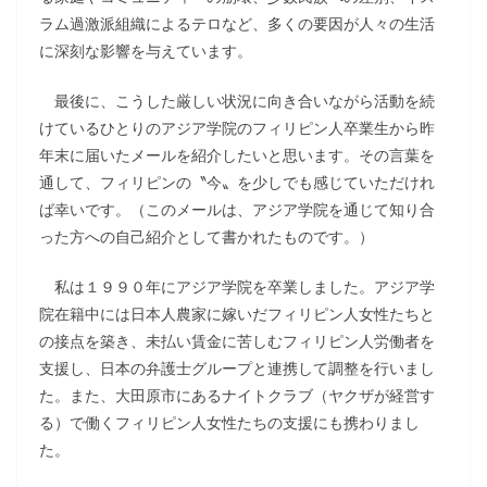
ラム過激派組織によるテロなど、多くの要因が人々の生活
に深刻な影響を与えています。
最後に、こうした厳しい状況に向き合いながら活動を続
けているひとりのアジア学院のフィリピン人卒業生から昨
年末に届いたメールを紹介したいと思います。その言葉を
通して、フィリピンの〝今〟を少しでも感じていただけれ
ば幸いです。（このメールは、アジア学院を通じて知り合
った方への自己紹介として書かれたものです。）
私は１９９０年にアジア学院を卒業しました。アジア学
院在籍中には日本人農家に嫁いだフィリピン人女性たちと
の接点を築き、未払い賃金に苦しむフィリピン人労働者を
支援し、日本の弁護士グループと連携して調整を行いまし
た。また、大田原市にあるナイトクラブ（ヤクザが経営す
る）で働くフィリピン人女性たちの支援にも携わりまし
た。