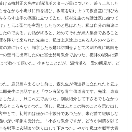
於ける植村正久先生の講演ポスターが目についた。兼々上京した
らせながら小走りに街を縫ひ、坂道を駈け上つて教會堂に飛び込
みをろす山手の高臺に立つてゐた。植村先生のお話は既に始つて
け」と云ふ聖句を主題としたものと思はれた。私は自分の前途に
したのである。お話が終ると、始めてそれが婦人集會であること
壇を降りて來られた先生に、私は上京途上にある志をのべると、
道の旅に行くが、歸京したら是非訪問せよとて名刺の裏に略圖を
一の聖日に出席したのは富士見町教會であつた。禮拜の後私は森
まで教へて頂いた。小さなことだが、温情溢るゝ愛の態度が、ど
つた。鹿兒島を出る少し前に、森先生が傳道界に立たれたと云ふ
二郎先生にお話すると「ウン有望な青年傳道者です。先達、東京
ましたよ」、只これ丈であつた。別段紹介して下さるでもなかつ
承るところもなかつた。併し、私はふとこの時のことを思ひ出し
客中とて、初對面は僅かに十數分であつたが、未だ曾て經驗しな
難い深い印象を受けた。「小さな教會ですが、どうか同情を以て
年を鄭重に玄關まで送り出して下さつた。やがて私は本郷帝大青