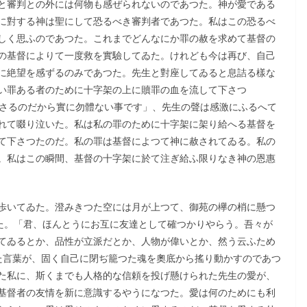
と審判との外には何物も感ぜられないのであつた。神が愛である
に對する神は聖にして恐るべき審判者であつた。私はこの恐るべ
しく思ふのであつた。これまでどんなにか罪の赦を求めて基督の
の基督によりて一度救を實驗してゐた。けれども今は再び、自己
に絶望を感ずるのみであつた。先生と對座してゐると息詰る樣な
い罪ある者のために十字架の上に贖罪の血を流して下さつ
下さるのだから實に勿體ない事です」、先生の聲は感激にふるへて
れて啜り泣いた。私は私の罪のために十字架に架り給へる基督を
て下さつたのだ。私の罪は基督によつて神に赦されてゐる。私の
。私はこの瞬間、基督の十字架に於て注ぎ給ふ限りなき神の恩惠
歩いてゐた。澄みきつた空には月が上つて、御苑の欅の梢に懸つ
れた。「君、ほんとうにお互に友達として確つかりやらう。吾々が
てゐるとか、品性が立派だとか、人物が偉いとか、然う云ふため
た言葉が、固く自己に閉ぢ籠つた魂を奧底から搖り動かすのであつ
た私に、斯くまでも人格的な信頼を投げ懸けられた先生の愛が、
基督者の友情を新に意識するやうになつた。愛は何のためにも利