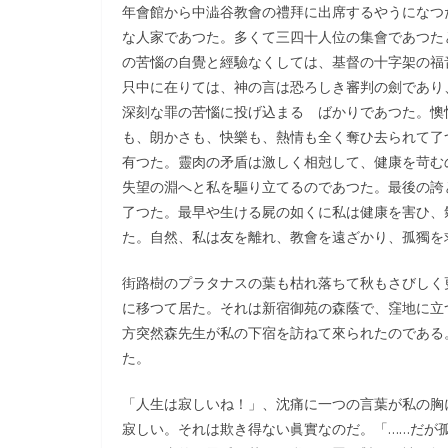
年會館から中澁谷教會の禮拜に出席するやうになつ
な人家であつた。多くて三四十人位の集會であつた
の苦惱の自覺と經驗なくしては、基督の十字架の福
只中に在りては、神の言は恐ろしき審判の劍であり
深刻な罪の苦惱に投げ込まるゝばかりであつた。懊
も、朗かさも、快樂も、熱情も全く奪ひ去られて了
有つた。靈肉の矛盾は激しく相尅して、健康を苛む
失望の淵へと私を驅り立てるのであつた。最後の誇
了つた。最早や生ける屍の如くに私は健康を害ひ、
た。自然、私は友を離れ、教會を遠ざかり、孤獨を
街路樹のプラタナスの葉も枯れ落ちて秋もさびしく
に移つて居た。それは新宿御苑の森蔭で、窪地に立
方突然森先生が私の下宿を訪ねて來られたのである
た。
「人生は寂しいね！」、沈痛に一つの言葉が私の胸
寂しい。それは欺き得ない眞實なのだ。「……だが