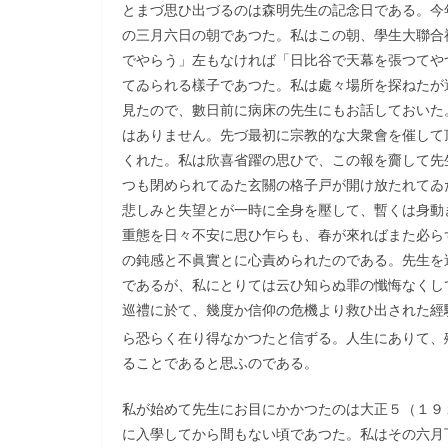
とまづ思ひ出づるのは森明先生の記念日である。今
の三月六日の朝であつた。私はこの朝、學生大聯合
でやらう」左もなければ「日比谷で天幕を張つてや
てゐられる樣子であつた。私は處々場所を探ねたが
見たので、數日前に病床の先生にもお話しておいた
はありません。先づ最初に宗教的な大衆會を催して
くれた。私は欣喜省躍の思ひで、この報を齎して先
つも閉められてゐた玄關の格子戸が開け放たれてゐ
悲しみと失望とが一時に全身を壓して、暫くは身動
重態を日々不安に思ひ乍らも、春が來ればまた必ら
の鈍感と不眞實とに心責められたのである。先生を
であるが、私にとりては云ひ知らぬ罪の懺悔なくし
巡禮に於て、幾度か信仰の危機より救ひ出された經
ら恐らく在り得なかつたと信ずる。人生にありて、
ることであると思ふのである。
私が始めて先生にお目にかかつたのは大正５（１９
に入學してから間もない頃であつた。私はその六月