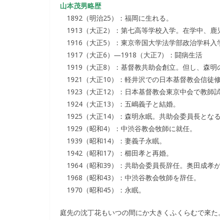
山本茂男略歴
1892（明治25）：福岡に生れる。
1913（大正2）：第七高等学校入学。在学中、
1916（大正5）：東京帝国大学法学部政治学科
1917（大正6）―1918（大正7）：闘病生活
1919（大正8）：基督教共助会創立。但し、森明
1921（大正10）：軽井沢での日本基督教会信
1923（大正12）：日本基督教会東京中会で教師
1924（大正13）：五嶋義子と結婚。
1925（大正14）：森明永眠。共助会委員長とな
1929（昭和4）：中渋谷教会牧師に就任。
1939（昭和14）：妻義子永眠。
1942（昭和17）：櫛田孝と再婚。
1964（昭和39）：共助会委員長辞任。奥田成孝
1968（昭和43）：中渋谷教会牧師を辞任。
1970（昭和45）：永眠。
庭先の沈丁花もいつの間にか大きくふくらむで來た