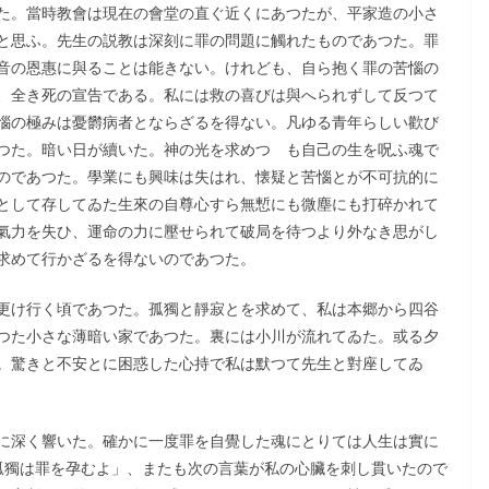
た。當時教會は現在の會堂の直ぐ近くにあつたが、平家造の小さ
と思ふ。先生の説教は深刻に罪の問題に觸れたものであつた。罪
音の恩惠に與ることは能きない。けれども、自ら抱く罪の苦惱の
、全き死の宣告である。私には救の喜びは與へられずして反つて
惱の極みは憂欝病者とならざるを得ない。凡ゆる青年らしい歡び
つた。暗い日が續いた。神の光を求めつゝも自己の生を呪ふ魂で
のであつた。學業にも興味は失はれ、懐疑と苦惱とが不可抗的に
として存してゐた生來の自尊心すら無慙にも微塵にも打碎かれて
氣力を失ひ、運命の力に壓せられて破局を待つより外なき思がし
求めて行かざるを得ないのであつた。
更け行く頃であつた。孤獨と靜寂とを求めて、私は本郷から四谷
つた小さな薄暗い家であつた。裏には小川が流れてゐた。或る夕
。驚きと不安とに困惑した心持で私は默つて先生と對座してゐ
に深く響いた。確かに一度罪を自覺した魂にとりては人生は實に
孤獨は罪を孕むよ」、またも次の言葉が私の心臟を刺し貫いたので