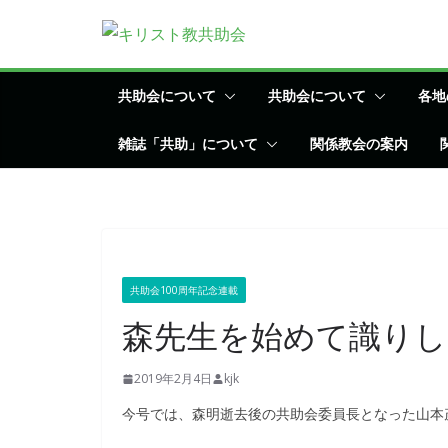
コ
ン
テ
ン
共助会について
共助会について
各地
ツ
雑誌「共助」について
関係教会の案内
へ
ス
キ
ッ
プ
共助会100周年記念連載
2019年2月4日
kjk
今号では、森明逝去後の共助会委員長となった山本