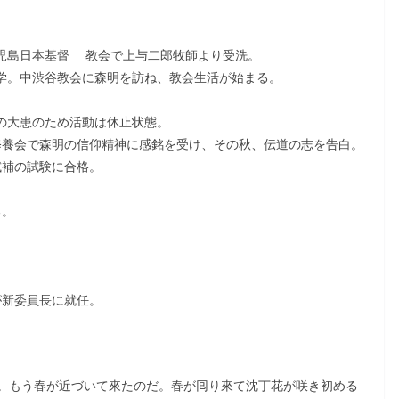
鹿児島日本基督 教会で上与二郎牧師より受洗。
入学。中渋谷教会に森明を訪ね、教会生活が始まる。
の大患のため活動は休止状態。
徒修養会で森明の信仰精神に感銘を受け、その秋、伝道の志を告白。
試補の試験に合格。
る。
が新委員長に就任。
。もう春が近づいて來たのだ。春が囘り來て沈丁花が咲き初める