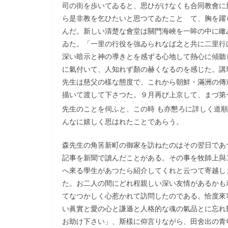
司の街を歩いてゐると、思ひがけなくも合同教會に
ら是非教を乞ひたいと思つてゐたことゝて、胸を躍
んだ。新しい清楚な會堂は關門海峽を一眸の中に瞰
ゐた。「一里の行役を強ゐられなば之と共に二里行
深い暗示と神の導きとを感ずる心地して熱心に傾聽
に氣付いて、人知れず顏の赫くなるのを感じた。講
先生は慈父の樣な態度で、これから朝鮮・滿洲の傳
描いて渡して下さつた。９月再び上京して、まづ第
・・・・・
先生のことを伺
ふと、この時
も亦懇ろに詳しく道順
んなに嬉しく思はれたことであらう。
森先生の角筈新町の御家を訪ねたのはその翌日であ
記事を新聞で讀んだことがある。その事を牧師上與
へ來る學生があつたら紹介してくれと云つて寄越し
た。お二人の間にどれ程親しい深い友情があるかも
てなつかしく心惹かれて訪問したのである。恰度來
い眞實と愛の心と謙遜と人格的な魂の氣品とに忘れ
お助け下さい」、斯樣に仰言りながら、田舍出の青