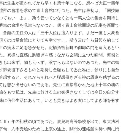
年は先生が逝かれてから早くも第十年になる。想へば大正十四年
禮拜の會場を求めて青山會館に行つた。先生は最初は、「國技館
つてもいゝよ」、斯う云つて少なくとも一萬人位の集會を期待し
適當の會場を見當らなかつた。偶々青山會館開設の記事を新聞で
。會館の主任の人は「三千人位は這入ります。まだ一度も大衆會
頂くのは當會館にとりても幸です」、斯う云ひ乍ら貸與を約して
生の病床に足を急がせた。淀橋角筈新町の御邸の門を這入るとい
た。異樣な直感に胸騷ぎを感じながら玄關に立つた瞬間、悔恨と
きも出來ず、物も云へず、涙すらも出ないのであつた。先生の御
ず御恢復下さるものと期待し念願もしてゐた私は、餘りにも自分
追想すると、それからそれへと聯想盡きざる神の恩惠を感ずるの
ては想ひ出せないのである。先生に直接導かれた地上十年の魂の
驗をもつ私は、先生に於ける主の御導きなくしては今日の自分す
・・・・・・・
殊に信仰生活にありて、いとも貴きは
よき友にしてよき師
を有す
１６）年の初秋の頃であつた。鹿兒島高等學校を出て、東大法科
下旬、入學受驗のために上京の途上、關門の連絡船を待つ間に門