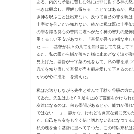
ある。内的な矛盾に苦しむ私には罪に對する神の怒
べきは觀念し、理解し得らるゝことではあるが、私
き神を呪ふことは出來ない、反つて自己の罪を呪は
十字架を仰いだか知れない。確かに私は既に十字架
の罪を識る良心の苦悶に堪へがたく神の審判の恐怖
重くるしい不安があつた。「基督が吾々の樣な卑し
た…………基督が我々の凡てを知り盡して尚愛して
ゐた。私の眼から鱗が落ちた樣に止めどなく涙が溢
見上げた。基督が十字架の死をもて、私の罪を贖つ
凡てを知り盡して基督が尚も顧み愛して下さるのだ
がわが心に溢るゝを覺えた。
私はお送りしながら先生と並んで千駄ケ谷驛の方に
てゐた。先生はふと0 0 足を止めて言葉をかけら
友達になるのは、何も學問があるとか、能力が優れ
ではない……」、靜かな、けれども眞實な愛に充ち
た。自己をも友をも全く信じ切れない迄になつてゐ
私の魂を全く基督に捉へて了つた。この時以來私は