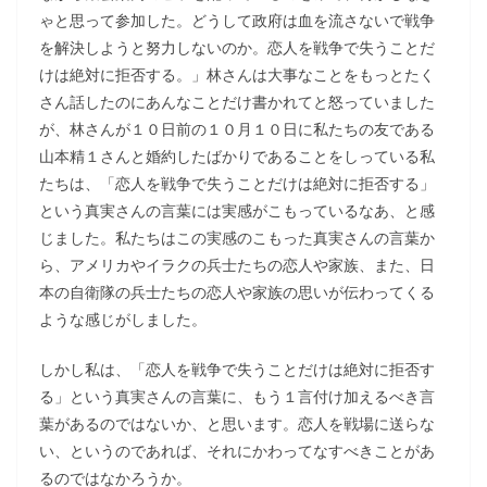
ゃと思って参加した。どうして政府は血を流さないで戦争
を解決しようと努力しないのか。恋人を戦争で失うことだ
けは絶対に拒否する。」林さんは大事なことをもっとたく
さん話したのにあんなことだけ書かれてと怒っていました
が、林さんが１０日前の１０月１０日に私たちの友である
山本精１さんと婚約したばかりであることをしっている私
たちは、「恋人を戦争で失うことだけは絶対に拒否する」
という真実さんの言葉には実感がこもっているなあ、と感
じました。私たちはこの実感のこもった真実さんの言葉か
ら、アメリカやイラクの兵士たちの恋人や家族、また、日
本の自衛隊の兵士たちの恋人や家族の思いが伝わってくる
ような感じがしました。
しかし私は、「恋人を戦争で失うことだけは絶対に拒否す
る」という真実さんの言葉に、もう１言付け加えるべき言
葉があるのではないか、と思います。恋人を戦場に送らな
い、というのであれば、それにかわってなすべきことがあ
るのではなかろうか。