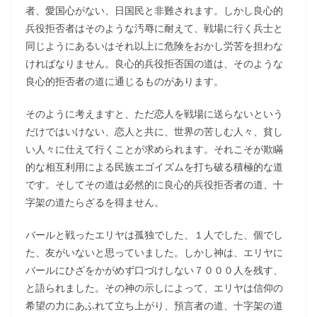
者、愛国心がない、日国民と非難されます。しかし良心的
兵役拒否者はそのような汚辱に耐えて、戦場に行く兵士と
同じようにあるいはそれ以上に危険をおかし労苦を担わな
ければなりません。良心的兵役拒否国の道は、そのような
良心的拒否者の道に通じるものがあります。
そのように考えますと、ただ恋人を戦場に送らないという
だけではいけない、恋人と共に、世界の苦しむ人々、貧し
い人々に仕えて行くことが求められます。それこそが欺瞞
的な相互利用による民族エゴイズムを打ち破る積極的な道
です。そしてその道は必然的に良心的兵役拒否者の道、十
字架の道たらざるを得ません。
バールと戦ったエリヤは孤独でした、１人でした、個でし
た、友がいないと思っていました。しかし神は、エリヤに
バールにひざをかがめず口づけしない７０００人を残す、
と語られました。その神の示しによって、エリヤは信仰の
希望の力にあふれて立ち上がり、預言者の道、十字架の道