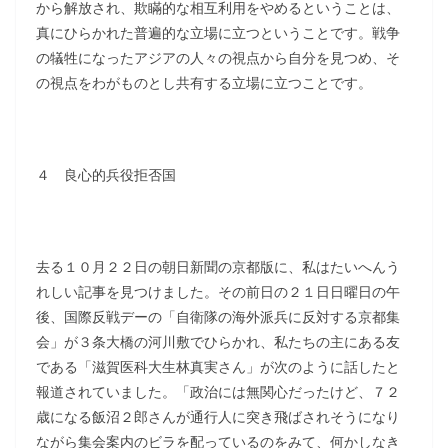
から解放され、欺瞞的な相互利用をやめるということは、
真にひらかれた普遍的な立場に立つということです。戦争
の犠牲になったアジアの人々の視点から自分を見つめ、そ
の視点をわがものとし共有する立場に立つことです。
４ 良心的兵役拒否国
去る１０月２２日の朝日新聞の京都版に、私はたいへんう
れしい記事を見つけました。その前日の２１日日曜日の午
後、国際反戦デーの「自衛隊の海外派兵に反対する京都集
会」が３条大橋の河川敷でひらかれ、私たちの主にある友
である「滋賀医科大生林真実さん」が次のように話したと
報道されていました。「政治には無関心だったけど、７２
歳になる飯沼２郎さんが通行人に突き飛ばされそうになり
ながら集会案内のビラを配っているのをみて、何かしなき