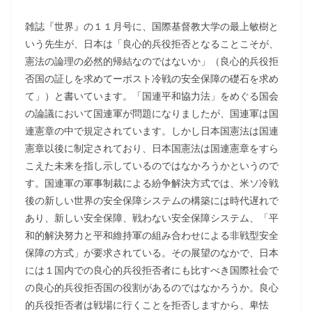
雑誌『世界』の１１月号に、国際基督教大学の最上敏樹と
いう先生が、日本は「良心的兵役拒否となることこそが、
憲法の論理の必然的帰結なのではないか」（良心的兵役拒
否国の証しを求めてーポスト冷戦の安全保障の礎石を求め
て」）と書いています。「国連平和協力法」をめぐる国会
の論議において国連軍が問題になりましたが、国連軍は国
連憲章の中で規定されています。しかし日本国憲法は国連
憲章以後に制定されており、日本国憲法は国連憲章をすら
こえた未来を指し示しているのではなかろうかというので
す。国連軍の軍事制裁による紛争解決方式では、米ソ冷戦
後の新しい世界の安全保障システムの構築には時代遅れで
あり、新しい安全保障、戦わない安全保障システム、「平
和的解決努力と平和維持軍の組み合わせによる非戦型安全
保障の方式」が要求されている。その展望のなかで、日本
には１国内での良心的兵役拒否者にも比すべき国際社会で
の良心的兵役拒否国の役割があるのではなかろうか。良心
的兵役拒否者は戦場に行くことを拒否しますから、卑怯