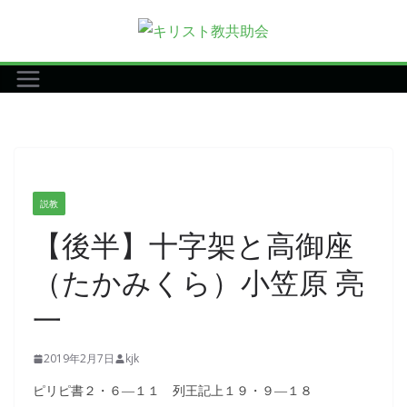
コ
ン
テ
ン
ツ
へ
ス
キ
説教
ッ
【後半】十字架と高御座
プ
（たかみくら）小笠原 亮
一
2019年2月7日
kjk
ピリピ書２・６―１１ 列王記上１９・９―１８