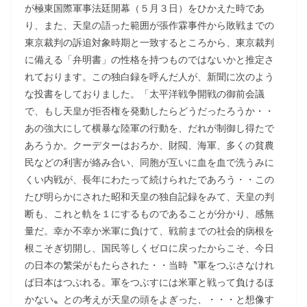
が極東国際軍事法廷開幕（５月３日）をひかえた時であ
り、また、天皇の語った範囲が張作霖事件から敗戦までの
東京裁判の訴追対象時期と一致するところから、東京裁判
に備える「弁明書」の性格を持つものではないかと推定さ
れております。この独白録を呼んだ人が、新聞に次のよう
な投書をしておりました。「太平洋戦争開戦の御前会議
で、もし天皇が拒否権を発動したらどうだったろうか・・
あの強大にして横暴な陸軍の行動を、だれが制御し得たで
あろうか。クーデターはおろか、財閥、海軍、多くの貧農
民などの利害が絡み合い、同胞が互いに血を血で洗うみに
くい内戦が、長年にわたって続けられたであろう・・この
たび明らかにされた昭和天皇の独自記録をみて、天皇の判
断も、これと軌を１にするものであることが分かり、感無
量だ。幸か不幸か米軍に負けて、戦前までの社会的病根を
根こそぎ切開し、国民等しくゼロに戻ったからこそ、今日
の日本の繁栄がもたらされた・・当時〝軍をつぶさなけれ
ば日本はつぶれる。軍をつぶすには米軍と戦って負けるほ
かない〟との考えが天皇の頭をよぎった、・・・と想像す