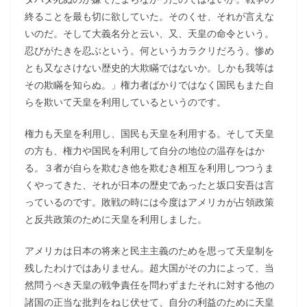
終ることを最も切に欲していた。そのくせ、それが言えな
いのだ。そして大義名分と云い、又、天皇の命令という。
忍びがたきを忍ぶという。何というカラクリだろう。惨め
とも又なさけない歴史的大欺瞞ではないか。しかも我等は
その欺瞞を知らぬ。」権力者ばかりではなく国民もまた自
らを欺いて天皇を利用しているというのです。
権力も天皇を利用し、国民も天皇を利用する。そして天皇
の方も、権力や国民を利用して自分の地位の温存をはか
る。３者が自らを欺むき他を欺むき相互を利用しつつうま
くやってきた、それが日本の歴史であったと坂口安吾は言
っているのです。敗戦の時には今度はアメリカが占領政策
と反共政策のために天皇を利用しました。
アメリカは日本の将来と民主主義のためを思って天皇制を
残したわけではありません。超大国がその力によって、当
然問うべき天皇の戦争責任を問わずまたそれに対する他の
諸国の正当な批判をねじ伏せて、自分の利益のために天皇