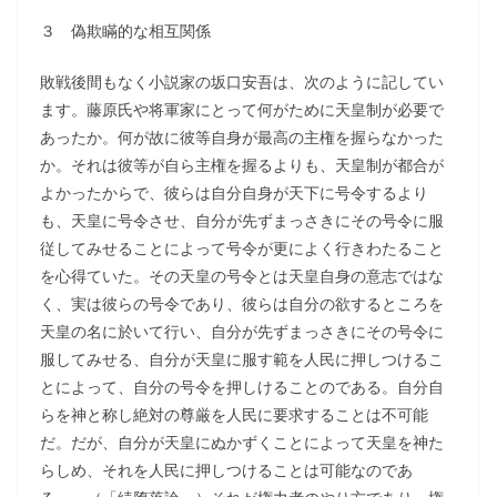
３ 偽欺瞞的な相互関係
敗戦後間もなく小説家の坂口安吾は、次のように記してい
ます。藤原氏や将軍家にとって何がために天皇制が必要で
あったか。何が故に彼等自身が最高の主権を握らなかった
か。それは彼等が自ら主権を握るよりも、天皇制が都合が
よかったからで、彼らは自分自身が天下に号令するより
も、天皇に号令させ、自分が先ずまっさきにその号令に服
従してみせることによって号令が更によく行きわたること
を心得ていた。その天皇の号令とは天皇自身の意志ではな
く、実は彼らの号令であり、彼らは自分の欲するところを
天皇の名に於いて行い、自分が先ずまっさきにその号令に
服してみせる、自分が天皇に服す範を人民に押しつけるこ
とによって、自分の号令を押しけることのである。自分自
らを神と称し絶対の尊厳を人民に要求することは不可能
だ。だが、自分が天皇にぬかずくことによって天皇を神た
らしめ、それを人民に押しつけることは可能なのであ