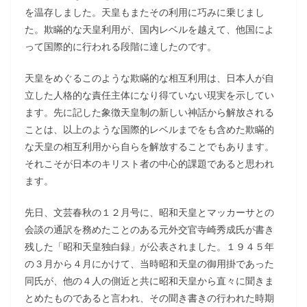
を温存しました。天皇もまたその利用に巧みに乗じまし
た。欺瞞的な天皇利用が、国内レベルを越えて、他国によ
って国際的に行われる段階に達したのです。
天皇をめぐるこのような欺瞞的な相互利用は、日本人が自
立した人格的な責任主体になり得ていない現実を示してい
ます。先に記した象徴天皇制の新しい神話から解放される
ことは、以上のような国際的レベルまでをも含めた欺瞞的
な天皇の相互利用から自らを解放することでもあります。
それこそが日本のキリスト者の中心的課題であると思われ
ます。
先日、文芸春秋の１２月号に、昭和天皇とマッカーサとの
会談の通訳を務めたことのある元外交官寺崎秀成氏が書き
残した「昭和天皇独白録」が公表されました。１９４５年
の３月から４月にかけて、当時昭和天皇の御用掛であった
同氏が、他の４人の側近と共に昭和天皇から直々に聞きま
とめたものであると言われ、その聞き書きの行われた時期