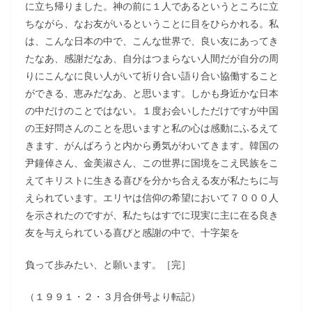
に立ち帰りました。神の前に１人であるというところに立
ちながら、なお友がいるということに目をひらかれる。私
は、こんな日本の中で、こんな世界で、良い友にあってき
たなあ、感謝だなあ、自分はつまらない人間だが自分の周
りにこんなに良い人がいて祈り合い語り合い協働すること
ができる、恵みだなあ、と思います。しかも身近かな日本
の中だけのことではない。１度お会いしただけですが中国
の王好問さんのことを思いますと私の心は感動にふるえて
きます、がんばろうと内から勇気がわいてきます。韓国の
尹鐘倬さん、金美淑さん、この世界に国境をこえ民族をこ
えてキリストに生きる喜びを分かち合える友が私たちに与
えられています。エリヤは信仰の希望において７０００人
を示されたのですが、私たちはすでに現実に主に在る良き
友を与えられている喜びと感謝の中で、十字架を
負って歩みたい、と願います。［完］
（１９９１・２・３月合併号より転記）