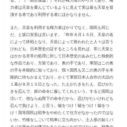
る。」（「続堕落論」）それが権力者のやり方であり、権
力者は天皇を重んじているように見えて実は最も天皇を冒
瀆する者であり利用する者にほかなりません。
また、天皇を利用する権力者ばかりでなく、国民も同じ
だ、と坂口安吾は言います。「昨年８月１５日、天皇の名
によって終戦となり、天皇によって救われたと人々は言う
けれども、日本歴史の証するところを見れば、常に天皇と
はかかる非常の処理に対して日本歴史のあみだした独創的
な作品であり、方策であり、奥の手であり、軍部はこの奥
の手を本能的に知っており、我々国民も又この奥の手を本
能的に待ちかまえており、かくて軍部日本人合作の大詰の
１幕が８月１５日となった。たえがたきをたえ、忍びがた
きを忍んで、朕の命令に服してくれという。すると国民は
泣いて、他ならぬ陛下の命令だから、忍びがたいけれども
忍んで負けよう、と言う。嘘をつけ！嘘をつけ！嘘をつ
け！我等国民は戦争をやめたくて仕方がなかったのではな
いか。竹槍をしごいて戦車に立ち向かい、土人形の如くバ
タバタ死ぬのが嫌でたまらなかったのではないか。戦争の