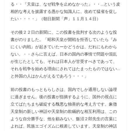
る・・『天皇は、なぜ戦争を止めなかった』・・…という皮
相的な考えを披露する愚かな知識人に、改めて猛省を促し
たい・・・・」（朝日新聞「声」１１月１４日）
その後２２日の新聞に、この投書を批判する次のような投
書がのりました。「昭和天皇が開戦を拒否していたら『み
にくい内戦』が起きていたーかどうかは、だれにもわから
ない。・・さらに言えば、日本の国内の事情で問題や混乱
が生じたとしても、それは日本人が甘受すべきであって、
それを戦争を始める理由にされてはたまったものではない…
と外国の人はかんがえるであろう・・・」
前の投書のもっともらしさは、国内でしか通用しない論理
に過ぎません。後の投書が指摘するように、国外の視点に
立てばたちまち破綻する醜悪な独善的な考え方です。象徴
天皇制の新しい神話や天皇制の欺瞞的な相互利用は、この
ような自分勝手な、他を顧みない、飯沼２郎先生の言葉に
よれば、民族エゴイズムに根差しています。天皇制の神話