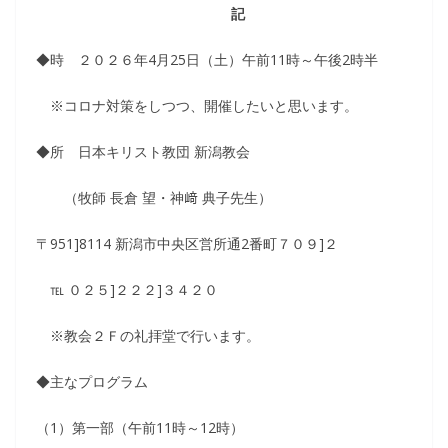
記
◆時 ２０２６年4月25日（土）午前11時～午後2時半
※コロナ対策をしつつ、開催したいと思います。
◆所 日本キリスト教団 新潟教会
（牧師 長倉 望・神﨑 典子先生）
〒951]8114 新潟市中央区営所通2番町７０９]２
℡ ０２５]２２２]３４２０
※教会２Ｆの礼拝堂で行います。
◆主なプログラム
（1）第一部（午前11時～12時）