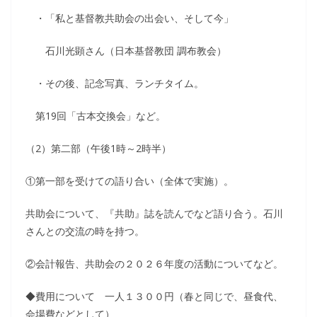
・「私と基督教共助会の出会い、そして今」
石川光顕さん（日本基督教団 調布教会）
・その後、記念写真、ランチタイム。
第19回「古本交換会」など。
（2）第二部（午後1時～2時半）
①第一部を受けての語り合い（全体で実施）。
共助会について、『共助』誌を読んでなど語り合う。石川
さんとの交流の時を持つ。
②会計報告、共助会の２０２６年度の活動についてなど。
◆費用について 一人１３００円（春と同じで、昼食代、
会場費などとして）