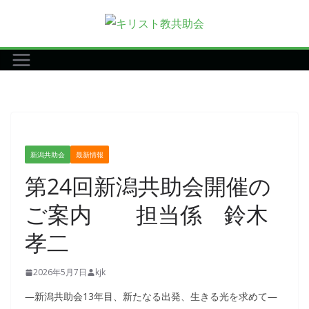
コ
ン
テ
ン
ツ
へ
ス
キ
新潟共助会
最新情報
ッ
第24回新潟共助会開催の
プ
ご案内 担当係 鈴木
孝二
2026年5月7日
kjk
―新潟共助会13年目、新たなる出発、生きる光を求めて―