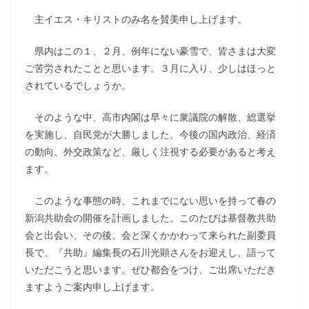
主イエス・キリストのみ名を賛美申し上げます。
県内はこの１、２月、例年にない豪雪で、皆さまは大変
ご苦労されたことと思います。３月に入り、少しはほっと
されているでしょうか。
そのような中、高市内閣は早々に衆議院の解散、総選挙
を実施し、自民党が大勝しました。今後の国内政治、経済
の動向、外交政策など、厳しく注視する必要があると考え
ます。
このような事態の時、これまでにない思いを持って春の
新潟共助会の開催を計画しました。このたびは基督教共助
会と出会い、その後、会と深くかかわって来られた副委員
長で、『共助』編集長の石川光顕さんをお迎えし、語って
いただこうと思います。ぜひ都合をつけ、ご出席いただき
ますようご案内申し上げます。