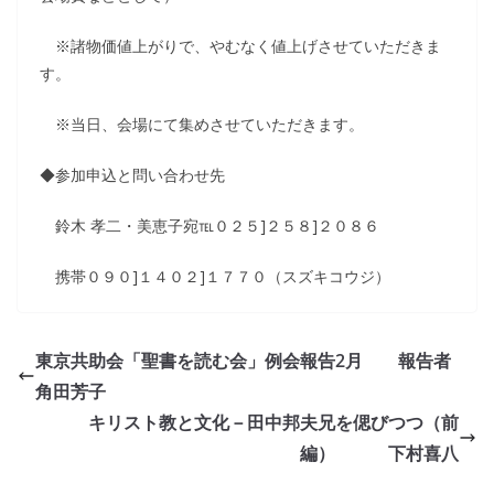
※諸物価値上がりで、やむなく値上げさせていただきま
す。
※当日、会場にて集めさせていただきます。
◆参加申込と問い合わせ先
鈴木 孝二・美恵子宛℡０２５]２５８]２０８６
携帯０９０]１４０２]１７７０（スズキコウジ）
東京共助会「聖書を読む会」例会報告2月 報告者
角田芳子
キリスト教と文化－田中邦夫兄を偲びつつ（前
編） 下村喜八