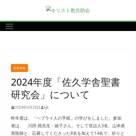
コ
ン
テ
ン
ツ
へ
ス
キ
最新情報
ッ
2024年度「佐久学舎聖書
プ
研究会」について
2024年6月26日
kjk
昨年度は、「ヘブライ人の手紙」の学びをしました。参加
者は、 川田 殖先生・綾子さん、そして世話人3名、山本眞
実医師と、応募してくださった8名を加えて14名で、祈りと