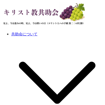
コ
ン
テ
ン
ツ
へ
共助会について
ス
キ
ッ
プ