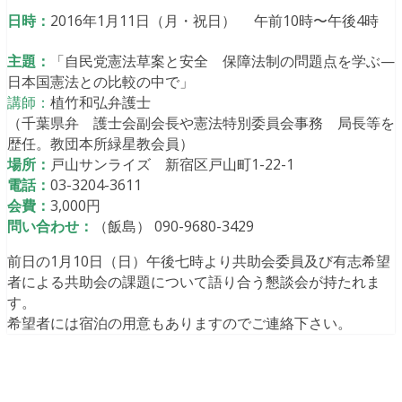
日時：
2016年1月11日（月・祝日） 午前10時〜午後4時
主題：
「自民党憲法草案と安全 保障法制の問題点を学ぶ—
日本国憲法との比較の中で」
講師：
植竹和弘弁護士
（千葉県弁 護士会副会長や憲法特別委員会事務 局長等を
歴任。教団本所緑星教会員）
場所：
戸山サンライズ 新宿区戸山町1-22-1
電話：
03-3204-3611
会費：
3,000円
問い合わせ：
（飯島） 090-9680-3429
前日の1月10日（日）午後七時より共助会委員及び有志希望
者による共助会の課題について語り合う懇談会が持たれま
す。
希望者には宿泊の用意もありますのでご連絡下さい。