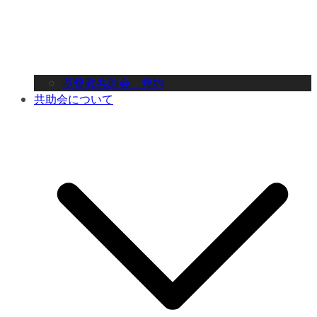
基督教共助会 規約
共助会について