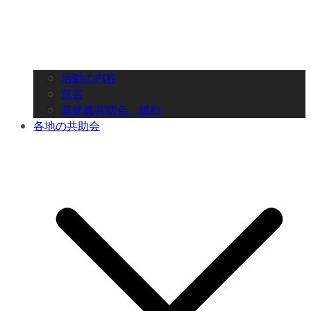
活動の内容
宣言
基督教共助会 規約
各地の共助会