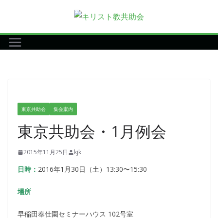
コ
ン
テ
ン
ツ
へ
ス
キ
東京共助会
集会案内
ッ
東京共助会・1月例会
プ
2015年11月25日
kjk
日時：
2016年1月30日（土）13:30〜15:30
場所
早稲田奉仕園セミナーハウス 102号室