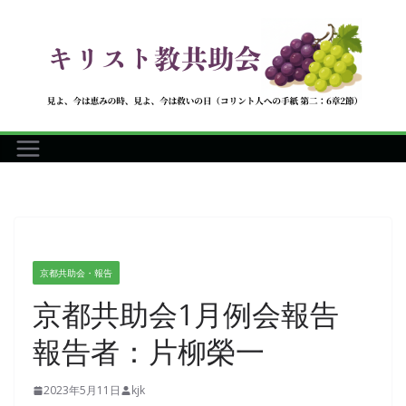
コ
ン
テ
ン
ツ
へ
ス
キ
ッ
プ
京都共助会・報告
京都共助会1月例会報告
報告者：片柳榮一
2023年5月11日
kjk