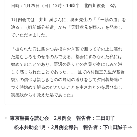
日時：1月29日（日）13時～14時半 北白川教会 8名
1月例会では、井川 満さんに、奥田先生の「『一筋の道』を
辿る」（戦前部分補遺）から「天野孝兄を葬ふ」を発表し
ていただきました。
「掘られた穴に薪をつみ棺をおき藁で囲ってその上に濡れ
た筵むしろをのせるのみである。都会にすみなれた私には
始めてのことであり、野辺の送りとの言葉が身にしみて淋
しく感じられたことであった。……且て内村鑑三先生が基督
復活の信仰は親しきものの野辺の送りをして夕日暮帰途に
つく時始めて解るのだといふことを申されたのを思ひ出し
実感浅からず覚えた処であった」
東京聖書を読む会 2月例会 報告者：三田町子
松本共助会1月・2月例会報告 報告者：下山田誠子