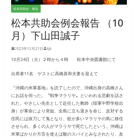
松本共助会・報告
松本共助会例会報告 （10
月）下山田誠子
2023年12月21日
kjk
10月24日（火）２時から４時 松本中央図書館にて
出席者11名 ゲストに高橋喜和夫妻を迎えて
『沖縄の米軍基地』を読了したので、沖縄出身の高橋さん
にお話を伺った。〝戦争マラリヤ〟といわれる悲劇を話さ
れた。やさしい先生として赴任した教師（陸軍中野学校出
身）が軍命により突如、全島に立ち退きを命じ、反対する
住民には抜刀して鬼となり、蚊が多いマラリヤの島に移住
させられ、多くの人がマラリヤで死亡したという。沖縄は
米軍ばかりか方言を使えば敵のスパイとみなされたり、友