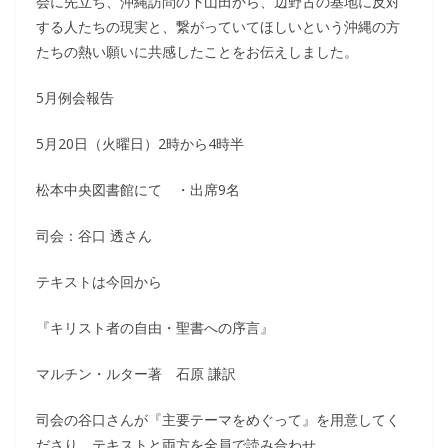
会に先立ち、沖縄訪問の下山田から、辺野古の基地に反対
する人たちの現実と、繋がっていてほしいという沖縄の方
たちの熱い願いに共感したことをお伝えしました。
5月例会報告
5月20日（火曜日）2時から4時半
松本中央図書館にて ・出席9名
司会：谷口 透さん
テキストは今回から
『キリスト者の自由・聖書への序言』
マルチン・ルター著 石原 謙訳
司会の谷口さんが『主要テーマをめぐって』を用意してく
ださり、テキストと両方を全員で読み合わせ