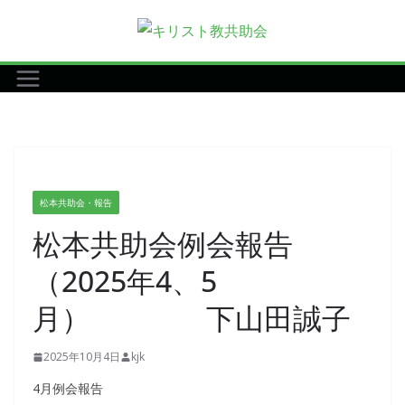
コ
ン
テ
ン
ツ
へ
ス
キ
松本共助会・報告
ッ
松本共助会例会報告
プ
（2025年4、5
月） 下山田誠子
2025年10月4日
kjk
4月例会報告