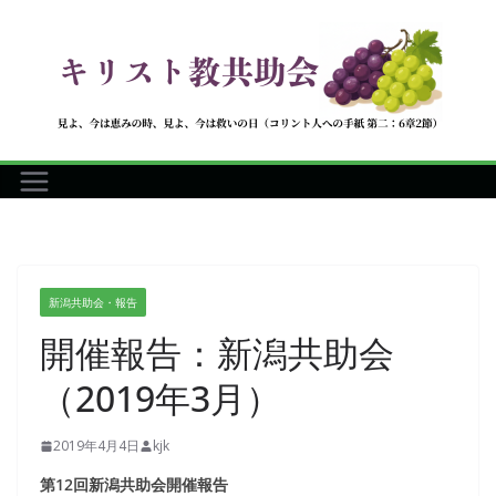
コ
ン
テ
ン
ツ
へ
ス
キ
ッ
プ
新潟共助会・報告
開催報告：新潟共助会
（2019年3月）
2019年4月4日
kjk
第12回新潟共助会開催報告