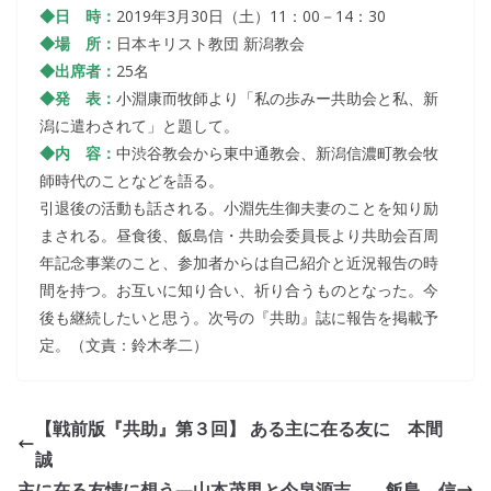
◆日 時：
2019年3月30日（土）11：00－14：30
◆場 所：
日本キリスト教団 新潟教会
◆出席者：
25名
◆発 表：
小淵康而牧師より「私の歩みー共助会と私、新
潟に遣わされて
」と題して。
◆内 容：
中渋谷教会から東中通教会、新潟信濃町教会牧
師時代のことな
どを語る。
引退後の活動も話される。小淵先生御夫妻のことを知り励
まされる
。昼食後、飯島信・共助会委員長より共助会百周
年記念事業のこと、参加者からは
自己紹介と近況報告の時
間を持つ。お互いに知り合い、祈り合うものとなった。今
後
も継続したいと思う。次号の『共助』誌に報告を掲載予
定。（文責：鈴木孝二）
【戦前版『共助』第３回】 ある主に在る友に 本間
誠
主に在る友情に想う―山本茂男と今泉源吉 飯島 信