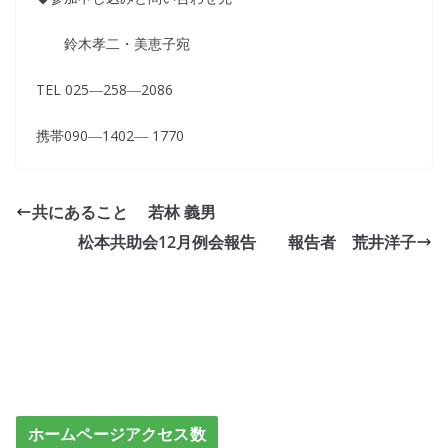
鈴木孝二・美恵子宛
TEL 025―258―2086
携帯090―1402― 1770
共にあること 若林 義男
松本共助会12月例会報告 報告者 荒井洋子
ホームページアクセス数