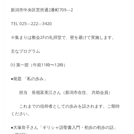
新潟市中央区営所通2番町709―2
TEL 025―222―3420
※集まりは教会2Fの礼拝堂で、密を避けて実施します。
主なプログラム
⑴ 第一部（午前11時〜12時）
●発題 「私の歩み」
担当 長嶺富美江さん（新潟市在住、 共助会員）
これまでの信仰者としての歩みを話されます。ご期待
ください。
●大塚良子さん「ギリシャ語聖書入門・初歩の初歩の話」