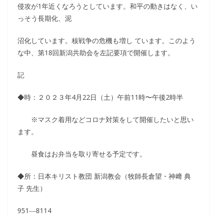
侵攻が1年近くなろうとしています。和平の動きはなく、い
っそう長期化、泥
沼化しています。核戦争の危機も増し ています。このよう
な中、第18回新潟共助会を左記要項で開催します。
記
◆時：２０２３年4月22日（土）午前11時〜午後2時半
※マスク着用などコロナ対策をして開催したいと思い
ます。
昼食はお弁当を取り寄せる予定です。
◆所：日本キリスト教団 新潟教会（牧師長倉望・神﨑 典
子 先生）
951―8114