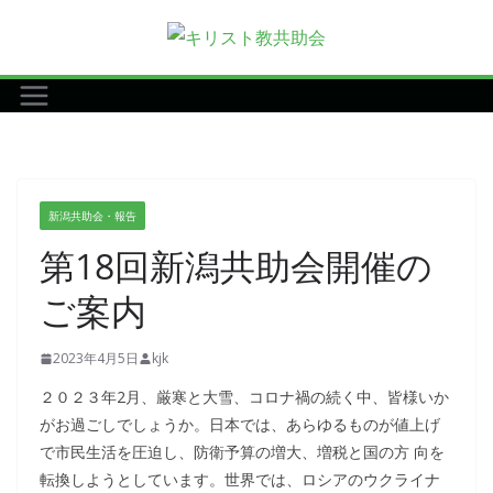
コ
ン
テ
ン
ツ
へ
ス
新潟共助会・報告
キ
第18回新潟共助会開催の
ッ
プ
ご案内
2023年4月5日
kjk
２０２３年2月、厳寒と大雪、コロナ禍の続く中、皆様いか
がお過ごしでしょうか。日本では、あらゆるものが値上げ
で市民生活を圧迫し、防衛予算の増大、増税と国の方 向を
転換しようとしています。世界では、ロシアのウクライナ