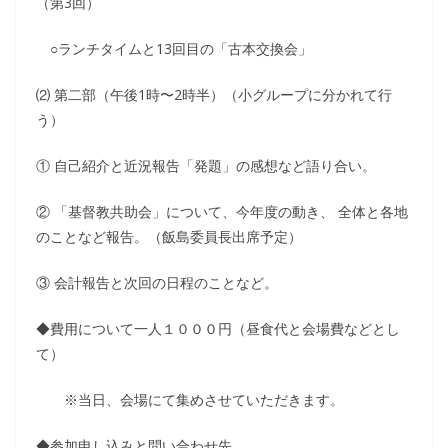
（第3回）
○ランチタイムと13回目の「古本交換会」
⑵ 第二部（午後1時〜2時半）（小グループに分かれて行
う）
① 自己紹介と近況報告「発題」の感想など語り合い。
② 「基督教共助会」について、今年度の動き、 全体と各地
のことなど報告。（飯島委員長出席予定）
③ 会計報告と次回の日程のことなど。
◆費用について一人１０００円（昼食代と会場費などとし
て）
※当日、会場にて集めさせていただきます。
◆参加申し込みと問い合わせ先