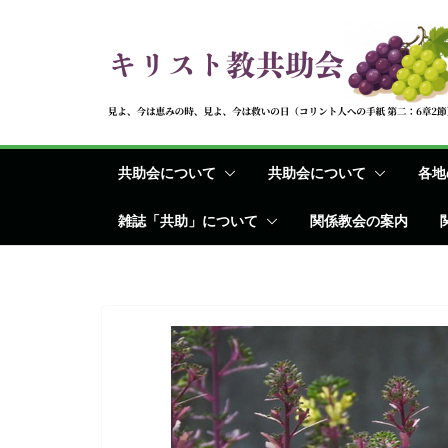
コ
ン
テ
ン
ツ
へ
共助会について
共助会について
各地
ス
キ
雑誌「共助」について
関係教会の案内
ッ
プ