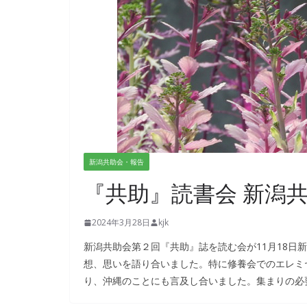
新潟共助会・報告
『共助』読書会 新潟
2024年3月28日
kjk
新潟共助会第２回『共助』誌を読む会が11月18日
想、思いを語り合いました。特に修養会でのエレミ
り、沖縄のことにも言及し合いました。集まりの必