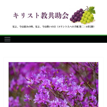
コ
ン
テ
ン
ツ
へ
ス
キ
ッ
プ