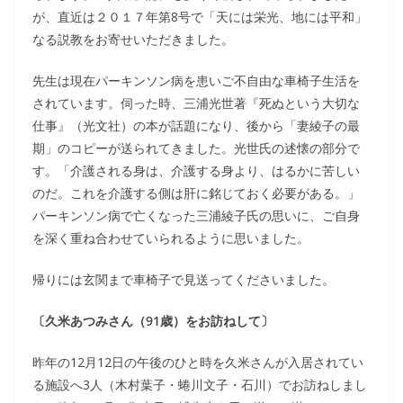
が、直近は２０１７年第8号で「天には栄光、地には平和」
なる説教をお寄せいただきました。
先生は現在パーキンソン病を患いご不自由な車椅子生活を
されています。伺った時、三浦光世著『死ぬという大切な
仕事』（光文社）の本が話題になり、後から「妻綾子の最
期」のコピーが送られてきました。光世氏の述懐の部分で
す。「介護される身は、介護する身より、はるかに苦しい
のだ。これを介護する側は肝に銘じておく必要がある。」
パーキンソン病で亡くなった三浦綾子氏の思いに、ご自身
を深く重ね合わせていられるように思いました。
帰りには玄関まで車椅子で見送ってくださいました。
〔久米あつみさん（91歳）をお訪ねして〕
昨年の12月12日の午後のひと時を久米さんが入居されてい
る施設へ3人（木村葉子・蜷川文子・石川）でお訪ねしまし