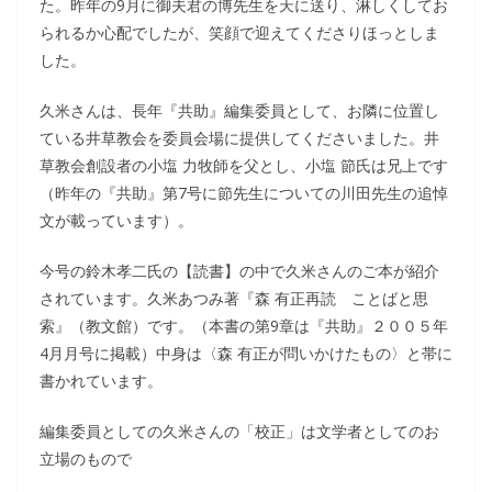
た。昨年の9月に御夫君の博先生を天に送り、淋しくしてお
られるか心配でしたが、笑顔で迎えてくださりほっとしま
した。
久米さんは、長年『共助』編集委員として、お隣に位置し
ている井草教会を委員会場に提供してくださいました。井
草教会創設者の小塩 力牧師を父とし、小塩 節氏は兄上です
（昨年の『共助』第7号に節先生についての川田先生の追悼
文が載っています）。
今号の鈴木孝二氏の【読書】の中で久米さんのご本が紹介
されています。久米あつみ著『森 有正再読 ことばと思
索』（教文館）です。（本書の第9章は『共助』２００５年
4月月号に掲載）中身は〈森 有正が問いかけたもの〉と帯に
書かれています。
編集委員としての久米さんの「校正」は文学者としてのお
立場のもので