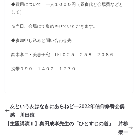
◆費用について 一人１０００円（昼食代と会場費などと
して）
※当日、会場にて集めさせていただきます。
◆参加申し込みと問い合わせ先
鈴木孝二・美恵子宛 TEL０２５―２５８―２０８６
携帯０９０―１４０２―１７７０
友という友はなきにあらねど―2022年信仰修養会偶
感 川田殖
【主題講演Ⅱ】奥田成孝先生の「ひとすじの道」 片柳
榮一