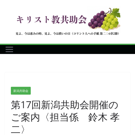
コ
ン
テ
ン
ツ
へ
ス
キ
ッ
プ
新潟共助会
第17回新潟共助会開催の
ご案内〈担当係 鈴木 孝
二〉