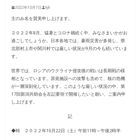
2022年10月7日
kjk
主のみ名を賛美申し上げます。
２０２２年8月、猛暑とコロナ禍続く中、みなさまいかがお
過ごしでしょうか。日本各地では、豪雨災害が多発し、県
北部村上市や関川村では厳しい状況が9月の今も続いていま
す。
世界では、ロシアのウクライナ侵攻後の戦いは長期戦の様
相となっています。原発施設への攻撃も含めて、核の危機
が一層深刻化しています。このような厳しい状況の中、第
17回新潟共助会を左記要領で開催したいと願い、ご案内申
し上げます。
記
◆時 ２０２２年10月22日（土）午前11時～午後2時半