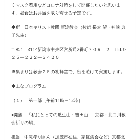
※マスク着用などコロナ対策をして開催したいと思いま
す。昼食はお弁当を取り寄せる予定です。
◆所 日本キリスト教団 新潟教会（牧師 長倉 望・神﨑 典
子先生）
〒951―8114新潟市中央区営所通2番町７０９―２ TEL０
２５―２２２―３４２０
※集まりは教会２Ｆの礼拝堂で、密を避けて実施します。
◆主なプログラム
（１） 第一部［午前11時～12時］
●発題 「私にとっての瓜生山・吉田山 ― 京都・北白川教
会祈りの場」
担当 中滝孝明さん（加茂市在住、家庭集会など）京都北