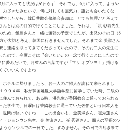
4月に入っても状況は変わらず、それでも、6月に入って、ようや
、力尽きたみたいで、何に対しても無気力、誰とも会いたくな
態でしたから、韓日共助会修練会参加は、とても無理だと考えて
さんとは別の目的で行くことにしました。それは、「洪 彰義先生
のため、飯島さんと一緒に渡韓の予定でしたが、出発のその日（6
の方が大切と考え、韓国に行きませんでした。それまで金 美淑さん
安し連絡を取ってきてくださっていたので、そのお二人の先生に
ったので、今度こそは〝会いたい〟の一念で行くことにしたので
当に夢みたいで、月並みの言葉ですが「マリ オプソヨ！」掛ける
くていいんですよね！
、ホテルに帰りましたら、お一人のご婦人が訪ねて来られまし
の１９９４年、私が韓国延世大学語学堂に留学していた時、二級の
に住んでおられて、ある時、洪先生が香隣教会に通っておられる
った学生で、日曜日は香隣教会に通っていた佐伯という日本人を
、世間は狭いですね！ この出会いも、金美淑さん、崔秀蓮さん
イ・ジョンウン先生、金 美淑さん、崔 秀蓮さん、四人の至福のソ
たようなソウルでの一日でした。すみません。その日で力尽き果て