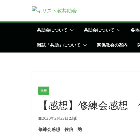
コ
ン
テ
ン
共助会について
共助会について
各地
ツ
雑誌「共助」について
関係教会の案内
へ
ス
キ
ッ
プ
随想
【感想】修練会感想 
2020年2月23日
kjk
修練会感想 佐伯 勲