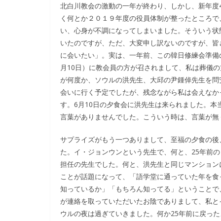
北白川教会の激動の一年が終わり、しかし、新年度
く何とか２０１９年度の役員体制が整ったところで
い、心身が不調になってしまいました。そういう状
いたのですが、ただ、大変申し訳ないのですが、皆
に会いたい」。実は、一年前、この韓日修練会準備
月10日）に教会員の方が召されまして、私は葬儀
が何度か、ソウルの洪先生、大邱の尹鍾倬先生を問
会いに行く予定でしたが、残念ながら私は会えなか
す。6月10日の夕食会に洪先生は来られました。本
言葉がありませんでした。こういう時は、言葉が無
サプライズがもう一つありまして、至福の夕食の後
た。イ・ジョンウンという先生で、何と、25年前
担任の先生でした。何と、洪先生と同じマンション
ことが話題になって、「語学堂に通っていた年を食
知っているか」「もちろん知ってる」ということで
が連絡を取っていただいたお陰でありまして、私と
ウルの夜は過ぎていきました。何か25年前に戻っ