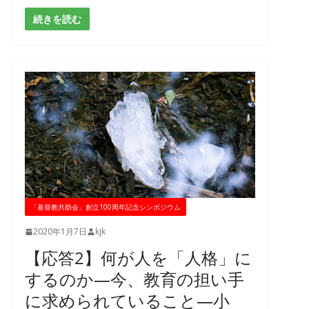
続きを読む
「基督教共助会」創立100周年記念シンポジウム
2020年1月7日
kjk
【応答2】何が人を「人格」に
するのか―今、教育の担い手
に求められていること―小