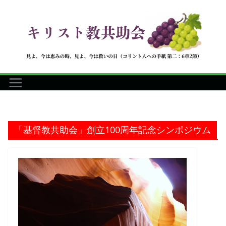
コ
ン
テ
ン
ツ
へ
ス
キ
ッ
「基督教共助会」創立100周年記念シンポジウム
プ