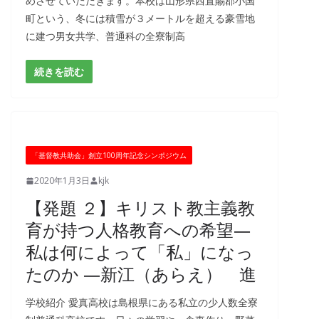
めさせていただきます。本校は山形県西置賜郡小国
町という、冬には積雪が３メートルを超える豪雪地
に建つ男女共学、普通科の全寮制高
続きを読む
「基督教共助会」創立100周年記念シンポジウム
2020年1月3日
kjk
【発題 ２】キリスト教主義教
育が持つ人格教育への希望―
私は何によって「私」になっ
たのか ―新江（あらえ） 進
学校紹介 愛真高校は島根県にある私立の少人数全寮