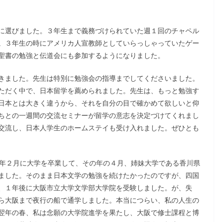
に選びました。３年生まで義務づけられていた週１回のチャペル
。３年生の時にアメリカ人宣教師としていらっしゃっていたゲー
聖書の勉強と伝道会にも参加するようになりました。
きました。先生は特別に勉強会の指導までしてくださいました。
ただく中で、日本留学を薦められました。先生は、もっと勉強す
日本とは大きく違うから、それを自分の目で確かめて欲しいと仰
ちとの一週間の交流セミナーが留学の意志を決定づけてくれまし
交流し、日本人学生のホームステイも受け入れました。ぜひとも
5年２月に大学を卒業して、その年の４月、姉妹大学である香川県
ました。そのまま日本文学の勉強を続けたかったのですが、四国
、１年後に大阪市立大学文学部大学院を受験しました。が、失
ら大阪まで夜行の船で通学しました。本当につらい、私の人生の
翌年の春、私は念願の大学院進学を果たし、大阪で修士課程と博