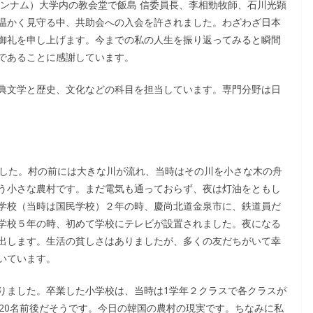
ハンナム）大学内の教会堂で飯島 信委員長、李相勁牧師、石川光顕
温かく見守る中、共助会への入会を許されました。わざわざ日本
御礼を申し上げます。今までの私の人生を振り返ってみると瞬間
であることに感謝しています。
典文学と歴史、文化などの科目を担当しています。専門分野は日
ました。村の前には大きな川が流れ、当時はその川を小さな木の舟
う小さな農村です。まだ電気も通っておらず、夜は灯油をともし
学校（当時は国民学校）２年の時、慶尚北道金泉市に、鉄道員だ
学校５年の時、初めて学校にテレビが設置されました。夜になる
出します。生活の貧しさはありましたが、多くの友だちがいて幸
いています。
りました。卒業した小学校は、当時は1学年２クラスで各クラスが
20名前後だそうです。今日の韓国の農村の現実です。ちなみに私