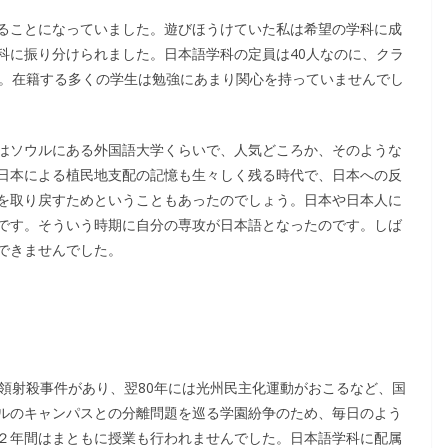
ることになっていました。遊びほうけていた私は希望の学科に成
科に振り分けられました。日本語学科の定員は40人なのに、クラ
た。在籍する多くの学生は勉強にあまり関心を持っていませんでし
はソウルにある外国語大学くらいで、人気どころか、そのような
日本による植民地支配の記憶も生々しく残る時代で、日本への反
を取り戻すためということもあったのでしょう。日本や日本人に
です。そういう時期に自分の専攻が日本語となったのです。しば
できませんでした。
領射殺事件があり、翌80年には光州民主化運動がおこるなど、国
ルのキャンパスとの分離問題を巡る学園紛争のため、毎日のよう
２年間はまともに授業も行われませんでした。日本語学科に配属