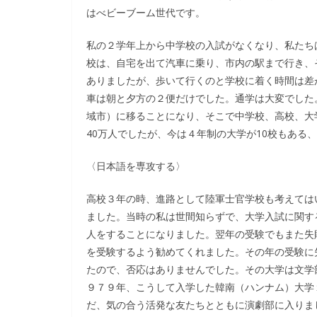
はべビーブーム世代です。
私の２学年上から中学校の入試がなくなり、私たち
校は、自宅を出て汽車に乗り、市内の駅まで行き、
ありましたが、歩いて行くのと学校に着く時間は差
車は朝と夕方の２便だけでした。通学は大変でした
域市）に移ることになり、そこで中学校、高校、大
40万人でしたが、今は４年制の大学が10校もある
〈日本語を専攻する〉
高校３年の時、進路として陸軍士官学校も考えては
ました。当時の私は世間知らずで、大学入試に関す
人をすることになりました。翌年の受験でもまた失
を受験するよう勧めてくれました。その年の受験に
たので、否応はありませんでした。その大学は文学
９７９年、こうして入学した韓南（ハンナム）大学
だ、気の合う活発な友たちとともに演劇部に入りま