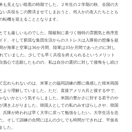
来も見えない暗黒の時期でした。２年生の２学期の秋、全国の大
ない兵役をこの際済ませてしまおうと、何人かの友人たちととも
の転機を迎えることとなります。
とても厳しいものでした。階級制に基づく独特の雰囲気と秩序意
イド、そして窮屈な集団生活からのストレスは入隊前の想像を超
が海軍と空軍は36か月間、陸軍は33か月間であったのに対し
されていました。少しでも早く兵役を終えられるというメリット
自負心で志願したものの、私は自分の選択に対して後悔をし続け
て忘れられないのは、米軍との協同訓練の際に痛感した韓米両国
とより理解していました。ただ、直接アメリカ兵と接する中で、
ゃないかという気すらしました。米国の豊かさに対する若干のや
が湧き上がりました。韓国人としての私のみすぼらしさや、韓国
。兵隊が終われば早く大学に戻って勉強をしたい。大学生活を忠
た。そして訓練の合間にほんの少しでも時間ができれば、平仮名
ました。