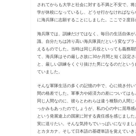
されてからも大学と社会に対する不満と不安で、将
学が休校になっているし、どうせ行かなければなら
に海兵隊に志願することにしました。ここで２度目
海兵隊では、訓練だけではなく、毎日の生活自体が
識、自分たちは誇り高い海兵隊員だという変なプラ
えるものでした。当時は同じ兵役といっても義務期間
て、海兵隊はその厳しさ故に30か月間と短く設定
と、厳しい訓練をくぐり抜けた男になるのだという
ていました。
そんな軍隊生活の多くの記憶の中で、心に焼き付い
間の格差でした。軍事力や経済力の差についてはも
同じ人間なのに、彼らとわれらは違う種類の人間じ
っかみもあったのでしょうが、私の心の中に屈辱感
という発展途上の国家に対する責任感を感じました
実に送りたい。そんな気持ちでいっぱいになりまし
とカタカナ、そして日本語の基礎単語を覚えていき