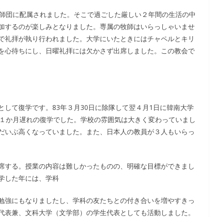
一師団に配属されました。そこで過ごした厳しい２年間の生活の中
加するのが楽しみとなりました。専属の牧師はいらっしゃいませ
で礼拝が執り行われました。大学にいたときにはチャペルとキリ
を心待ちにし、日曜礼拝には欠かさず出席しました。この教会で
して復学です。83年３月30日に除隊して翌４月1日に韓南大学
、１か月遅れの復学でした。学校の雰囲気は大きく変わっていまし
だいぶ高くなっていました。また、日本人の教員が３人もいらっ
席する。授業の内容は難しかったものの、明確な目標ができまし
学した年には、学科
勉強にもなりましたし、学科の友たちとの付き合いを増やすきっ
代表兼、文科大学（文学部）の学生代表としても活動しました。