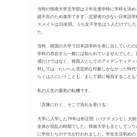
当時の韓南大学文学部は２年生進学時に学科を決め
績不良のため進学できず、志望者の少ない日本語学
スメイトは20名弱。うち女子学生は１人だけでし
た。
当時、韓国の大学で日本語学科を表に出していたの
学科の存在すら一般には知られていませんでした。
感だけではなく、韓国人としてのアイデンティティ
対しては、たいへん否定的な印象しかなかった時代
らくは人にいうことも、まして親に報告することも
私の人生の最初の転機です。
〈兵隊に行く、そこで洗礼を受ける〉
大学に入学した79年は朴正熙（パクチョンヒ）大統
全体が混乱の時期でした。韓南大学も主としてソウ
に学生たちのデモが行われました。学生生活初めの