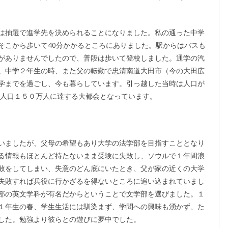
は抽選で進学先を決められることになりました。私の通った中学
そこから歩いて40分かかるところにありました。駅からはバスも
がありませんでしたので、普段は歩いて登校しました。通学の汽
。中学２年生の時、また父の転勤で忠清南道大田市（今の大田広
学までを過ごし、今も暮らしています。引っ越した当時は人口が
、人口１５０万人に達する大都会となっています。
いましたが、父母の希望もあり大学の法学部を目指すこととなり
る情報もほとんど持たないまま受験に失敗し、ソウルで１年間浪
敗をしてしまい、失意のどん底にいたとき、父が家の近くの大学
失敗すれば兵役に行かざるを得ないところに追い込まれていまし
部の英文学科が有名だからということで文学部を選びました。１
１年生の春、学生生活には馴染まず、学問への興味も湧かず、た
した。勉強より彼らとの遊びに夢中でした。