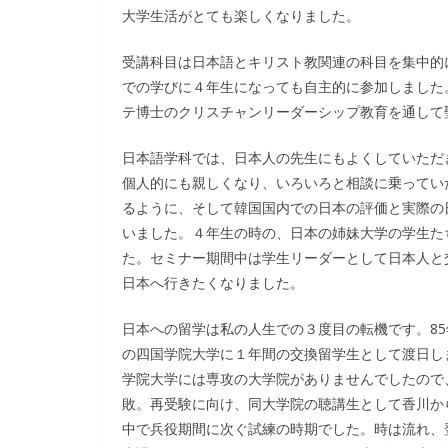
大学生活がとても楽しくなりました。
受講科目は日本語とキリスト教関連の科目を集中的
での学びに４年生になっても自主的に参加しました
テ博士のクリスチャンリーダーシップ教育を通して
日本語学科では、日本人の先生にもよくしていただ
個人的にも親しくなり、いろいろと相談に乗ってい
るように、そして韓国国内での日本の評価と実際の
いました。４年生の時の、日本の姉妹大学の学生た
た。セミナー期間中は学生リーダーとして日本人と
日本へ行きたくなりました。
日本への留学は私の人生での３度目の転機です。8
の四国学院大学に１年間の交換留学生として渡日し
学院大学には専攻の大学院がありませんでしたので
敗。再受験に向け、同大学院の聴講生として香川か
中で兵役期間に次ぐ試練の時期でした。時は流れ、