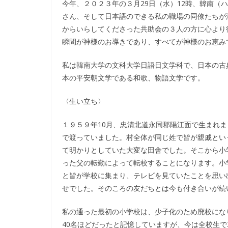
今年、２０２３年の３月29日（水）12時、韓南（
さん、そして日本語のできる私の職場の同僚たちが
からいらしてくださった共助会の３人の方に心より
瞬間が神様のお導きであり、すべてが神様のお恵み
私は韓南大学の文科大学日語日文学科で、日本の古
本の平安朝文学である和歌、物語文学です。
〈生い立ち〉
１９５９年10月、忠清北道永同郡陽江面で生まれ
で渡っていました。村全体が同じ姓で皆が親戚とい
て明かりとしていた大変な田舎でした。そこから小
った父の転勤によって転校することになります。小
と皆が学校に集まり、テレビを見ていたことを思い
せでした。そのころの友だちとは今も付き合いが続
私の通った最初の小学校は、少子化のため廃校にな
40名ほどだったと記憶していますが、今は全校生で