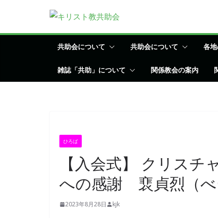
コ
ン
テ
ン
共助会について
共助会について
各地
ツ
雑誌「共助」について
関係教会の案内
へ
ス
キ
ッ
プ
ひろば
【入会式】 クリスチ
への感謝 裵貞烈（べ
2023年8月28日
kjk