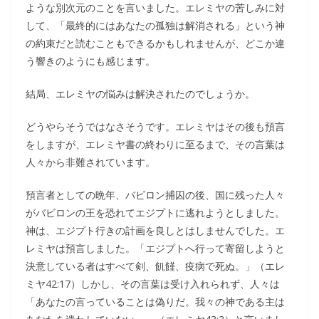
ような別次元のことを言いました。エレミヤの苦しみに対
して、「最終的にはあなたの孤独は解消される」という神
の約束だと読むこともできるかもしれませんが、どこか違
う響きのようにも感じます。
結局、エレミヤの悩みは解決されたのでしょうか。
どうやらそうではなさそうです。エレミヤはその後も預言
をしますが、エレミヤ書の終わりに至るまで、その言葉は
人々から非難されています。
預言者としての晩年、バビロン捕囚の後、国に残った人々
がバビロンの王を恐れてエジプトに逃れようとしました。
神は、エジプト行きの計画を良しとはしませんでした。エ
レミヤは預言しました。「エジプトへ行って寄留しようと
決意している者はすべて剣、飢饉、疫病で死ぬ。」（エレ
ミヤ42:17）しかし、その言葉は受け入れられず、人々は
「あなたの言っていることは偽りだ。我々の神である主は