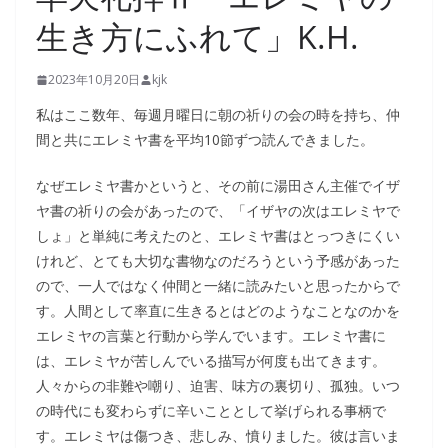
生き方にふれて」K.H.
2023年10月20日
kjk
私はここ数年、毎週月曜日に朝の祈りの会の時を持ち、仲
間と共にエレミヤ書を平均10節ずつ読んできました。
なぜエレミヤ書かというと、その前に湯田さん主催でイザ
ヤ書の祈りの会があったので、「イザヤの次はエレミヤで
しょ」と単純に考えたのと、エレミヤ書はとっつきにくい
けれど、とても大切な書物なのだろうという予感があった
ので、一人ではなく仲間と一緒に読みたいと思ったからで
す。人間として率直に生きるとはどのようなことなのかを
エレミヤの言葉と行動から学んでいます。エレミヤ書に
は、エレミヤが苦しんでいる描写が何度も出てきます。
人々からの非難や嘲り、迫害、味方の裏切り、孤独。いつ
の時代にも変わらずに辛いこととして挙げられる事柄で
す。エレミヤは傷つき、悲しみ、憤りました。彼は言いま