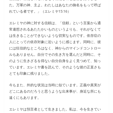
た。万軍の神、主よ。わたしはあなたの御名をもって呼ば
れている者です。」（エレミヤ15:16）
エレミヤの神に対する信頼は、「信頼」という言葉から通
常連想されるあたたかいものというよりも、それがなくて
は生きることができないような切実なものです。依存症の
人にとっての依存対象に近いように感じます。同時に、彼
には狂信的なところはなく、神からのマインドコントロー
ルもありません。自分でその生き方を選んだと同時に、そ
のように生きざるを得ない自分自身をよく見つめて、知っ
ています。エレミヤ書を読んで、そのような彼の正直さも
とても印象に残りました。
今もまた、外的な状況は当時に似ています。正義や真実が
どこにあるのだろうと思うような出来事が、身近な所にも
遠くにもあります。
エレミヤは預言者として生きました。私は、今を生きてい