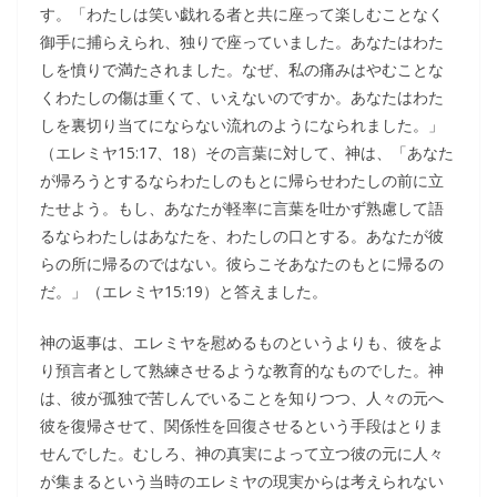
す。「わたしは笑い戯れる者と共に座って楽しむことなく
御手に捕らえられ、独りで座っていました。あなたはわた
しを憤りで満たされました。なぜ、私の痛みはやむことな
くわたしの傷は重くて、いえないのですか。あなたはわた
しを裏切り当てにならない流れのようになられました。」
（エレミヤ15:17、18）その言葉に対して、神は、「あなた
が帰ろうとするならわたしのもとに帰らせわたしの前に立
たせよう。もし、あなたが軽率に言葉を吐かず熟慮して語
るならわたしはあなたを、わたしの口とする。あなたが彼
らの所に帰るのではない。彼らこそあなたのもとに帰るの
だ。」（エレミヤ15:19）と答えました。
神の返事は、エレミヤを慰めるものというよりも、彼をよ
り預言者として熟練させるような教育的なものでした。神
は、彼が孤独で苦しんでいることを知りつつ、人々の元へ
彼を復帰させて、関係性を回復させるという手段はとりま
せんでした。むしろ、神の真実によって立つ彼の元に人々
が集まるという当時のエレミヤの現実からは考えられない