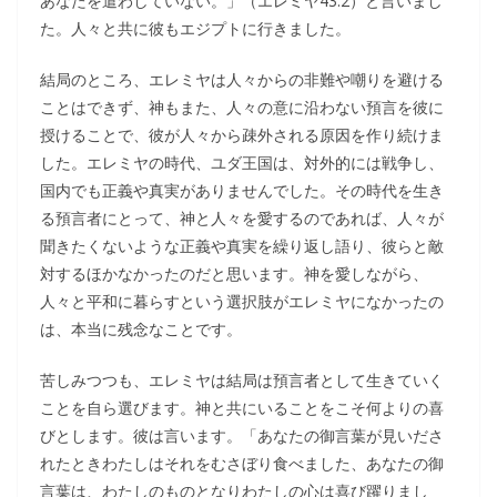
あなたを遣わしていない。」（エレミヤ43:2）と言いまし
た。人々と共に彼もエジプトに行きました。
結局のところ、エレミヤは人々からの非難や嘲りを避ける
ことはできず、神もまた、人々の意に沿わない預言を彼に
授けることで、彼が人々から疎外される原因を作り続けま
した。エレミヤの時代、ユダ王国は、対外的には戦争し、
国内でも正義や真実がありませんでした。その時代を生き
る預言者にとって、神と人々を愛するのであれば、人々が
聞きたくないような正義や真実を繰り返し語り、彼らと敵
対するほかなかったのだと思います。神を愛しながら、
人々と平和に暮らすという選択肢がエレミヤになかったの
は、本当に残念なことです。
苦しみつつも、エレミヤは結局は預言者として生きていく
ことを自ら選びます。神と共にいることをこそ何よりの喜
びとします。彼は言います。「あなたの御言葉が見いださ
れたときわたしはそれをむさぼり食べました、あなたの御
言葉は、わたしのものとなりわたしの心は喜び躍りまし