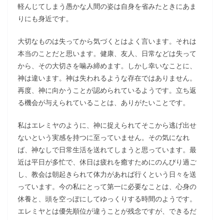
軽んじてしまう愚かな人間の姿は自身を省みたときにあま
りにも身近です。
大切なものは失ってから気づくとはよく言います。それは
本当のことだと思います。健康、友人、日常などは失って
から、その大切さを噛み締めます。しかし幸いなことに、
神は違います。神は失われるような存在ではありません。
再度、神に向かうことが認められているようです。立ち返
る機会が与えられていることは、ありがたいことです。
私はエレミヤのように、神に捉えられてそこから逃げ出せ
ないという実感を持つに至っていません。その気になれ
ば、神なしで日常生活を送れてしまうと思っています。最
近は平日が多忙で、休日は疲れを癒すためにのんびり過ご
し、教会は朝起きられて体力があれば行くという日々を送
っています。今の私にとって第一に必要なことは、心身の
休養と、頭を空っぽにしてゆっくりする時間のようです。
エレミヤとは優先順位が違うことが残念ですが、できるだ