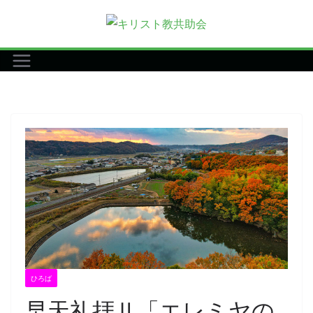
コ
ン
テ
ン
ツ
へ
ス
キ
ッ
プ
ひろば
早天礼拝Ⅱ「エレミヤの