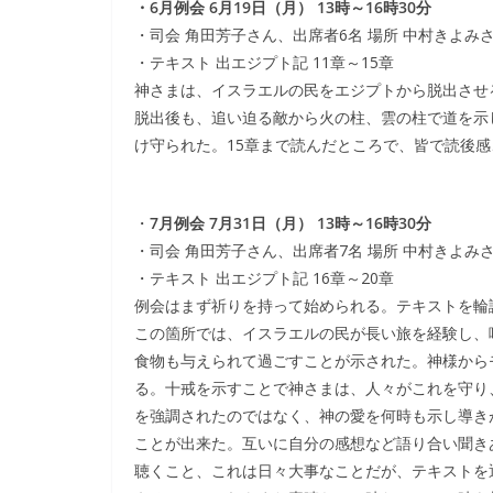
・6月例会 6月19日（月） 13時～16時30分
・司会 角田芳子さん、出席者6名 場所 中村きよみ
・テキスト 出エジプト記 11章～15章
神さまは、イスラエルの民をエジプトから脱出させ
脱出後も、追い迫る敵から火の柱、雲の柱で道を示
け守られた。15章まで読んだところで、皆で読後
・
7月例会 7月31日（月） 13時～16時30分
・司会 角田芳子さん、出席者7名 場所 中村きよみ
・テキスト 出エジプト記 16章～20章
例会はまず祈りを持って始められる。テキストを輪
この箇所では、イスラエルの民が長い旅を経験し、
食物も与えられて過ごすことが示された。神様から
る。十戒を示すことで神さまは、人々がこれを守り
を強調されたのではなく、神の愛を何時も示し導き
ことが出来た。互いに自分の感想など語り合い聞き
聴くこと、これは日々大事なことだが、テキストを