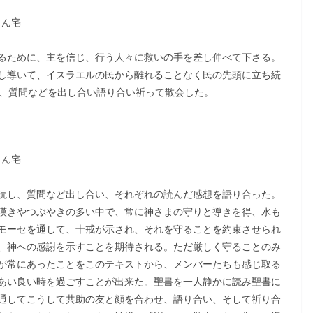
さん宅
るために、主を信じ、行う人々に救いの手を差し伸べて下さる。
し導いて、イスラエルの民から離れることなく民の先頭に立ち続
感、質問などを出し合い語り合い祈って散会した。
さん宅
読し、質問など出し合い、それぞれの読んだ感想を語り合った。
嘆きやつぶやきの多い中で、常に神さまの守りと導きを得、水も
モーセを通して、十戒が示され、それを守ることを約束させられ
、神への感謝を示すことを期待される。ただ厳しく守ることのみ
が常にあったことをこのテキストから、メンバーたちも感じ取る
あい良い時を過ごすことが出来た。聖書を一人静かに読み聖書に
通してこうして共助の友と顔を合わせ、語り合い、そして祈り合