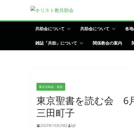
コ
ン
テ
ン
共助会について
共助会について
各地
ツ
雑誌「共助」について
関係教会の案内
へ
ス
キ
ッ
プ
東京共助会・報告
東京聖書を読む会 6
三田町子
2023年10月29日
kjk