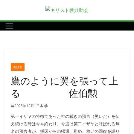
コ
ン
テ
ン
ツ
へ
ス
キ
巻頭言
ッ
鷹のように翼を張って上
プ
る 佐伯勲
2025年12月1日
kjk
第一イザヤの特徴であった神の裁きの預言（災いだ）を伝
え続ける時は今や終わり、今度は第二イザヤと呼ばれる無
名の預言者が、捕囚からの帰還、慰め、救いの回復を語り