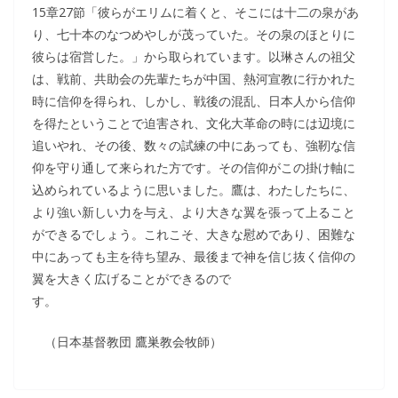
15章27節「彼らがエリムに着くと、そこには十二の泉があ
り、七十本のなつめやしが茂っていた。その泉のほとりに
彼らは宿営した。」から取られています。以琳さんの祖父
は、戦前、共助会の先輩たちが中国、熱河宣教に行かれた
時に信仰を得られ、しかし、戦後の混乱、日本人から信仰
を得たということで迫害され、文化大革命の時には辺境に
追いやれ、その後、数々の試練の中にあっても、強靭な信
仰を守り通して来られた方です。その信仰がこの掛け軸に
込められているように思いました。鷹は、わたしたちに、
より強い新しい力を与え、より大きな翼を張って上ること
ができるでしょう。これこそ、大きな慰めであり、困難な
中にあっても主を待ち望み、最後まで神を信じ抜く信仰の
翼を大きく広げることができるので
す。
（日本基督教団 鷹巣教会牧師）