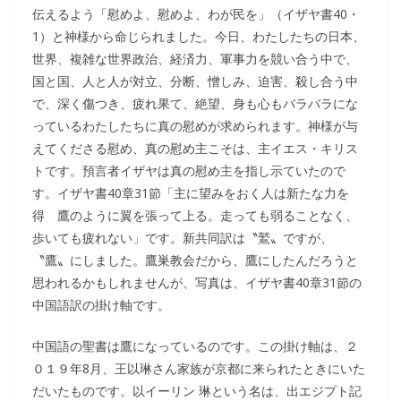
伝えるよう「慰めよ、慰めよ、わが民を」（イザヤ書40・
1）と神様から命じられました。今日、わたしたちの日本、
世界、複雑な世界政治、経済力、軍事力を競い合う中で、
国と国、人と人が対立、分断、憎しみ、迫害、殺し合う中
で、深く傷つき、疲れ果て、絶望、身も心もバラバラにな
っているわたしたちに真の慰めが求められます。神様が与
えてくださる慰め、真の慰め主こそは、主イエス・キリス
トです。預言者イザヤは真の慰め主を指し示ていたので
す。イザヤ書40章31節「主に望みをおく人は新たな力を
得 鷹のように翼を張って上る。走っても弱ることなく、
歩いても疲れない」です。新共同訳は〝鷲〟ですが、
〝鷹〟にしました。鷹巣教会だから、鷹にしたんだろうと
思われるかもしれませんが、写真は、イザヤ書40章31節の
中国語訳の掛け軸です。
中国語の聖書は鷹になっているのです。この掛け軸は、２
０１９年8月、王以琳さん家族が京都に来られたときにいた
だいたものです。以イーリン 琳という名は、出エジプト記