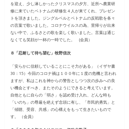
を迎え、少し淋しかったクリスマスの夕方、近所へ農業研
修に来ていたベトナムの研修生４人が来てくれ、プレゼン
トを頂きました。ジングルベルとベトナムの反戦歌を各々
の言葉で歌いました。コロナウイルスの為、里帰りが出来
ない中で、ふるさとの歌を楽しく歌いました。言葉は通じ
なくても笑顔が一杯の一時でした。 (会員）
８「忍耐して待ち望む」牧野信次
「安らかに信頼していることにこそ力がある」（イザヤ書
30：15）今回のコロナ禍は１００年に１度の危機と言われ
ますが、私はこれを神からの警告としつつ次の歩みへの良
い機会とすべき、またそのようにできると考えています。
自他ともに自らの「弱さ」を認め受け入れ、どんな時も
「いのち」の尊厳を絶えず念頭に有し、「市民的勇気」と
「傾聴、受容、共感」の心構えをもって生きたいもので
す。 （会員）