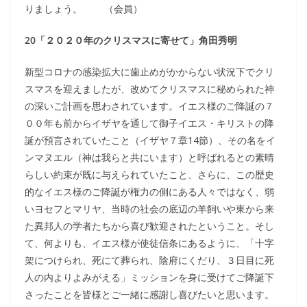
りましょう。 （会員）
20「２０２０年のクリスマスに寄せて」角田秀明
新型コロナの感染拡大に歯止めがかからない状況下でクリ
スマスを迎えましたが、改めてクリスマスに秘められた神
の深いご計画を思わされています。イエス様のご降誕の７
００年も前からイザヤを通して御子イエス・キリストの降
誕が預言されていたこと（イザヤ７章14節）、その名をイ
ンマヌエル（神は我らと共にいます）と呼ばれるとの素晴
らしい約束が既に与えられていたこと、さらに、この歴史
的なイエス様のご降誕が権力の側にある人々ではなく、弱
いヨセフとマリヤ、当時の社会の底辺の羊飼いや東から来
た異邦人の学者たちから喜び歓迎されたということ。そし
て、何よりも、イエス様が使徒信条にあるように、「十字
架につけられ、死にて葬られ、陰府にくだり、３日目に死
人の内よりよみがえる」ミッションを身に受けてご降誕下
さったことを皆様とご一緒に感謝し喜びたいと思います。