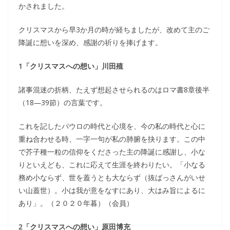
かされました。
クリスマスから早3か月の時が経ちましたが、改めて主のご
降誕に想いを深め、感謝の祈りを捧げます。
1「クリスマスへの想い」川田殖
諸事混迷の折柄、たえず想起させられるのはロマ書8章後半
（18―39節）の言葉です。
これを記したパウロの時代と心境を、今の私の時代と心に
重ね合わせる時、一字一句が私の肺腑を抉ります。この中
で芥子種一粒の信仰をくださった主の降誕に感謝し、小な
りといえども、これに応えて生涯を終わりたい。「小なる
務め小ならず、世を蓋うとも大ならず（抜ばっさんがいせ
い山蓋世）。小は我が意をなすにあり、大はみ旨によるに
あり」。（２０２０年暮）（会員）
2「クリスマスへの想い」原田博充