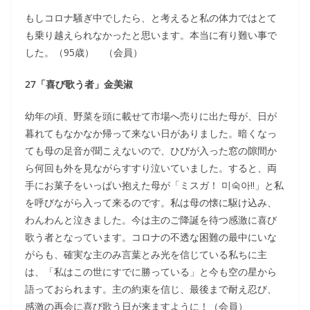
もしコロナ騒ぎ中でしたら、と考えると私の体力ではとて
も乗り越えられなかったと思います。本当に有り難い事で
した。（95歳） （会員）
27「喜び歌う者」金美淑
幼年の頃、野菜を頭に載せて市場へ売りに出た母が、日が
暮れてもなかなか帰って来ない日がありました。暗くなっ
ても母の足音が聞こえないので、ひびが入った窓の隙間か
ら何回も外を見ながらすすり泣いていました。すると、両
手にお菓子をいっぱい抱えた母が「ミスガ！ 미숙아!!」と私
を呼びながら入って来るのです。私は母の懐に駆け込み、
わんわんと泣きました。今は主のご降誕を待つ感激に喜び
歌う者となっています。コロナの不透な困難の最中にいな
がらも、確実な主のみ言葉とみ光を信じている私ちに主
は、「私はこの世にすでに勝っている」と今も空の星から
語っておられます。主の約束を信じ、最後まで耐え忍び、
感激の再会に喜び歌う日が来ますように！（会員）