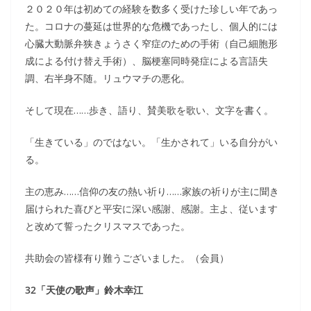
２０２０年は初めての経験を数多く受けた珍しい年であっ
た。コロナの蔓延は世界的な危機であったし、個人的には
心臓大動脈弁狭きょうさく窄症のための手術（自己細胞形
成による付け替え手術）、脳梗塞同時発症による言語失
調、右半身不随。リュウマチの悪化。
そして現在……歩き、語り、賛美歌を歌い、文字を書く。
「生きている」のではない。「生かされて」いる自分がい
る。
主の恵み……信仰の友の熱い祈り……家族の祈りが主に聞き
届けられた喜びと平安に深い感謝、感謝。主よ、従います
と改めて誓ったクリスマスであった。
共助会の皆様有り難うございました。（会員）
32「天使の歌声」鈴木幸江