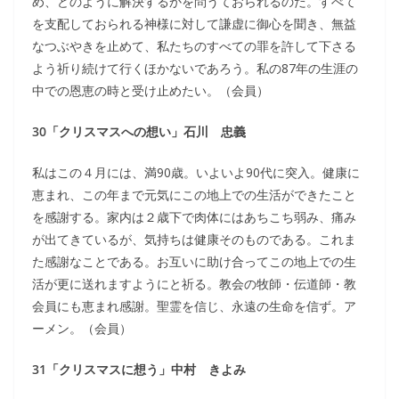
め、どのように解決するかを問うておられるのだ。すべて
を支配しておられる神様に対して謙虚に御心を聞き、無益
なつぶやきを止めて、私たちのすべての罪を許して下さる
よう祈り続けて行くほかないであろう。私の87年の生涯の
中での恩恵の時と受け止めたい。（会員）
30「クリスマスへの想い」石川 忠義
私はこの４月には、満90歳。いよいよ90代に突入。健康に
恵まれ、この年まで元気にこの地上での生活ができたこと
を感謝する。家内は２歳下で肉体にはあちこち弱み、痛み
が出てきているが、気持ちは健康そのものである。これま
た感謝なことである。お互いに助け合ってこの地上での生
活が更に送れますようにと祈る。教会の牧師・伝道師・教
会員にも恵まれ感謝。聖霊を信じ、永遠の生命を信ず。ア
ーメン。（会員）
31「クリスマスに想う」中村 きよみ