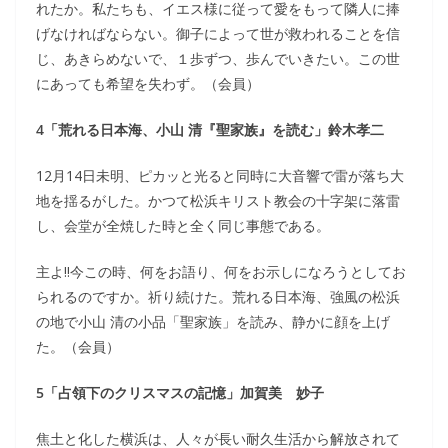
れたか。私たちも、イエス様に従って愛をもって隣人に捧
げなければならない。御子によって世が救われることを信
じ、あきらめないで、１歩ずつ、歩んでいきたい。この世
にあっても希望を失わず。（会員）
4「荒れる日本海、小山 清『聖家族』を読む」鈴木孝二
12月14日未明、ピカッと光ると同時に大音響で雷が落ち大
地を揺るがした。かつて松浜キリスト教会の十字架に落雷
し、会堂が全焼した時と全く同じ事態である。
主よ!!今この時、何をお語り、何をお示しになろうとしてお
られるのですか。祈り続けた。荒れる日本海、強風の松浜
の地で小山 清の小品「聖家族」を読み、静かに顔を上げ
た。（会員）
5「占領下のクリスマスの記憶」加賀美 妙子
焦土と化した横浜は、人々が長い耐久生活から解放されて