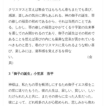
クリスマスと言えば教会ではもちろん巷ちまたでも喜び、
感謝、楽しみの気分に満ちあふれる。神の御子の誕生、罪
の赦しの福音の初めであるから、それは当然のことであ
る。しかし、罪の赦しの福音はやがてくる十字架の出来事
を通してのみ開かれるのであり、御子の誕生はその初めで
あることを想えば喜びの内にも厳粛な悲哀が貫かれている
べきものと思う。巷のクリスマスに見られるような軽い喜
び、楽しみには、違和感を覚えざるを得な
い。 （会
員）
3「御子の誕生」小笠原 浩平
神様は、私たちの罪を帳消しにするため御子イエス様をこ
の世に送りたもうた。彼の人生は、寂しい、貧しい、しい
たげられた人と共に、またその傍らに立った人生だった。
彼によって、どれ程多の人が心慰められ、悲しみから救わ