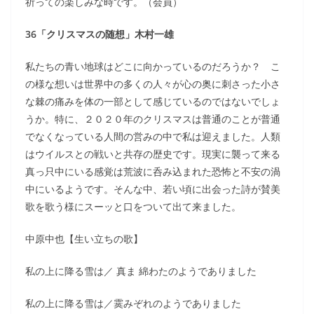
祈っての楽しみな時です。（会員）
36「クリスマスの随想」木村一雄
私たちの青い地球はどこに向かっているのだろうか？ こ
の様な想いは世界中の多くの人々が心の奥に刺さった小さ
な棘の痛みを体の一部として感じているのではないでしょ
うか。特に、２０２０年のクリスマスは普通のことが普通
でなくなっている人間の営みの中で私は迎えました。人類
はウイルスとの戦いと共存の歴史です。現実に襲って来る
真っ只中にいる感覚は荒波に呑み込まれた恐怖と不安の渦
中にいるようです。そんな中、若い頃に出会った詩が賛美
歌を歌う様にスーッと口をついて出て来ました。
中原中也【生い立ちの歌】
私の上に降る雪は／ 真ま 綿わたのようでありました
私の上に降る雪は／霙みぞれのようでありました