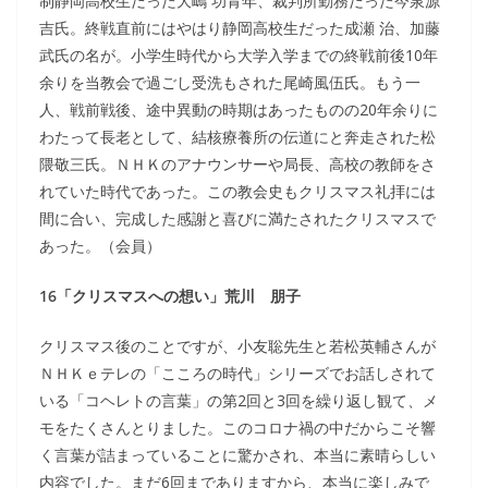
制静岡高校生だった大嶋 功青年、裁判所勤務だった今泉源
吉氏。終戦直前にはやはり静岡高校生だった成瀬 治、加藤
武氏の名が。小学生時代から大学入学までの終戦前後10年
余りを当教会で過ごし受洗もされた尾崎風伍氏。もう一
人、戦前戦後、途中異動の時期はあったものの20年余りに
わたって長老として、結核療養所の伝道にと奔走された松
隈敬三氏。ＮＨＫのアナウンサーや局長、高校の教師をさ
れていた時代であった。この教会史もクリスマス礼拝には
間に合い、完成した感謝と喜びに満たされたクリスマスで
あった。（会員）
16「クリスマスへの想い」荒川 朋子
クリスマス後のことですが、小友聡先生と若松英輔さんが
ＮＨＫｅテレの「こころの時代」シリーズでお話しされて
いる「コヘレトの言葉」の第2回と3回を繰り返し観て、メ
モをたくさんとりました。このコロナ禍の中だからこそ響
く言葉が詰まっていることに驚かされ、本当に素晴らしい
内容でした。まだ6回までありますから、本当に楽しみで