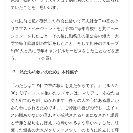
ていたことを、思い出す。
それ以前に私が受洗した教会に於いて同志社女子中高のク
リスマス・ページェントをお手本に毎年高校生と共にぺー
ジェントをしたこと、その後に勤務先の聖公会の短大・大
学で毎年降誕劇の世話をしたこと、そして担任のグループ
約30人と共に毎年キャンドルサービスをしたことなどを想
う。 （会員）
13「私たちの救いのため」木村葉子
「わたしはこの目で主の救いを見たからです。」（ルカ2：
30）幼子イエスを抱いたシメオンは、マリアに「あなた自
身も剣で心を刺しぬかれます―多くの人の心にある思いが
あらわにされるためです。」ご降誕の喜びの時も、主イエ
スの贖あがないの業わざが成就されるためになされた謙遜
と苦痛と忍耐をおぼえ、心砕かれるよう導かれました。紅
葉した銀杏の大木がクリスマスツリーのように屹立して輝