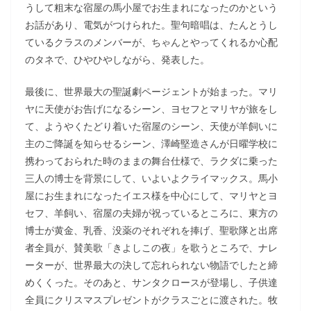
うして粗末な宿屋の馬小屋でお生まれになったのかという
お話があり、電気がつけられた。聖句暗唱は、たんとうし
ているクラスのメンバーが、ちゃんとやってくれるか心配
のタネで、ひやひやしながら、発表した。
最後に、世界最大の聖誕劇ページェントが始まった。マリ
ヤに天使がお告げになるシーン、ヨセフとマリヤが旅をし
て、ようやくたどり着いた宿屋のシーン、天使が羊飼いに
主のご降誕を知らせるシーン、澤崎堅造さんが日曜学校に
携わっておられた時のままの舞台仕様で、ラクダに乗った
三人の博士を背景にして、いよいよクライマックス。馬小
屋にお生まれになったイエス様を中心にして、マリヤとヨ
セフ、羊飼い、宿屋の夫婦が祝っているところに、東方の
博士が黄金、乳香、没薬のそれぞれを捧げ、聖歌隊と出席
者全員が、賛美歌「きよしこの夜」を歌うところで、ナレ
ーターが、世界最大の決して忘れられない物語でしたと締
めくくった。そのあと、サンタクロースが登場し、子供達
全員にクリスマスプレゼントがクラスごとに渡された。牧