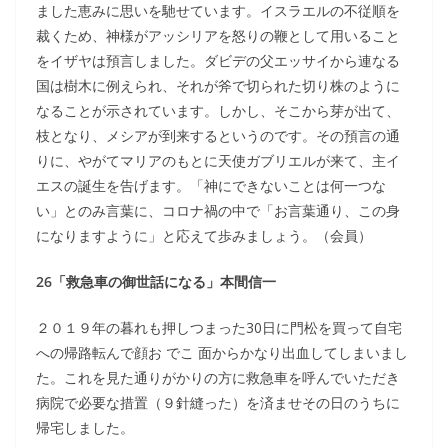
ました恵みに思いを馳せています。イスラエルの不従順を
裁くため、神様がアッシリアを怒りの鞭として用いること
をイザヤは預言しました。ダビデの父エッサイから連なる
国は樹木に例えられ、それが斧で切られた切り株のように
なることが示されています。しかし、そこから芽が出て、
枝となり、メシアが到来するというのです。その預言の通
りに、やがてマリアのもとに天使ガブリエルが来て、主イ
エスの誕生を告げます。「神にできないことは何一つな
い」とのみ言葉に、コロナ禍の中で「お言葉通り、この身
になりますように」と応えて歩みましょう。（会員）
26「救急車の御世話になる」本間信一
２０１９年の暮れも押しつまった30日に門松を買って自宅
への帰路転んで顔お でこ 面からかなり出血してしまいまし
た。これを見た通りがかりの方に救急車を呼んでいただき
病院で必要な措置（９針縫った）を済ませその日のうちに
帰宅しました。