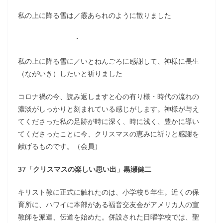
私の上に降る雪は／霰あられのように散りました
・
私の上に降る雪に／いとねんごろに感謝して、神様に長生
（ながいき）したいと祈りました
コロナ禍の今、読み返しますと心の有り様・時代の流れの
濃淡がしっかりと刻まれている感じがします。神様が与え
てくださった私の足跡が時に深く、時に浅く、豊かに導い
てくださったことに今、クリスマスの恵みに祈りと感謝を
献げるものです。（会員）
37「クリスマスの楽しい思い出」黒瀬健二
キリスト教に正式に触れたのは、小学校５年生。近くの保
育所に、ハワイに本部がある福音交友会がアメリカ人の宣
教師を派遣、伝道を始めた。併設された日曜学校では、聖