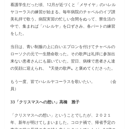
看護学生だった頃、12月が近づくと「メサイヤ」のハレル
ヤコーラスの練習が始まる。毎年病院のチャペルのイブ讃
美礼拝で歌う。病院実習の忙しい合間をぬって、寮生活の
中で、集まれば「ハレルヤ」を口ずさみ、各パートの練習
をした。
当日は、青い制服の上に白いエプロンを付けてチャペルの
ローソクの元で一生懸命歌った。その歌声は礼拝に参加出
来ない患者さんにも届いていた。翌日、病棟で患者さん達
の笑顔に迎えられ、〝天使の歌声〟と褒めてくださった。
もう一度、皆でハレルヤコーラスを歌いたい。 （会
員）
33「クリスマスへの想い」高橋 雅子
「クリスマスへの想い」ということでしたが、２０２１
年、新年が明けてしまいました。コロナ禍で、帰省予定の