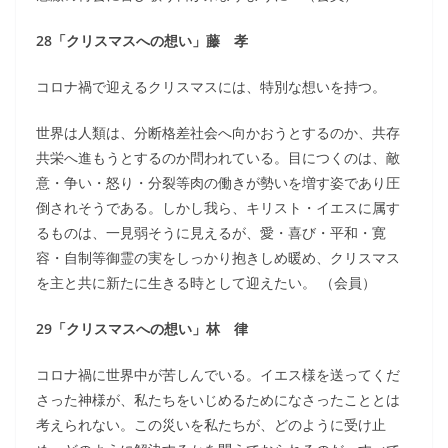
28「クリスマスへの想い」藤 孝
コロナ禍で迎えるクリスマスには、特別な想いを持つ。
世界は人類は、分断格差社会へ向かおうとするのか、共存
共栄へ進もうとするのか問われている。目につくのは、敵
意・争い・怒り・分裂等肉の働きが勢いを増す姿であり圧
倒されそうである。しかし我ら、キリスト・イエスに属す
るものは、一見弱そうに見えるが、愛・喜び・平和・寛
容・自制等御霊の実をしっかり抱きしめ暖め、クリスマス
を主と共に新たに生きる時として迎えたい。 （会員）
29「クリスマスへの想い」林 律
コロナ禍に世界中が苦しんでいる。イエス様を送ってくだ
さった神様が、私たちをいじめるためになさったこととは
考えられない。この災いを私たちが、どのように受け止