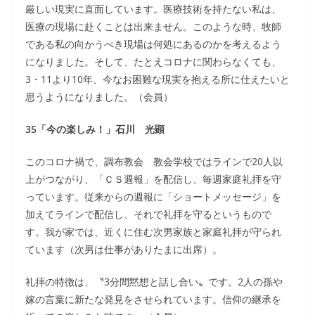
厳しい現実に直面しています。医療技術を持たない私は、
医療の現場に赴くことは出来ません。このような時、牧師
である私の向かうべき現場は何処にあるのかを考えるよう
になりました。そして、たとえコロナに関わらなくても、
3・11より10年、今なお困難な現実を抱える所に仕えたいと
思うようになりました。（会員）
35「今の楽しみ！」石川 光顕
このコロナ禍で、調布教会 教会学校ではラインで20人以
上がつながり、「ＣＳ週報」を配信し、毎週家庭礼拝を守
っています。従来からの週報に「ショートメッセージ」を
加えてラインで配信し、それで礼拝を守るというもので
す。我が家では、近くに住む次男家族と家庭礼拝が守られ
ています（次男は仕事がありたまに出席）。
礼拝の特徴は、〝3分間黙想と話し合い〟です。2人の孫や
嫁の言葉に新たな発見をさせられています。信仰の継承を