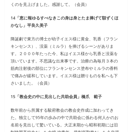
くのを見上げました。感謝して。（会員）
14「恵に報ゆるすべなきこの身は身とたま捧げて額ずくほ
かなし」平良久美子
降誕劇で東方の博士が幼子イエス様に黄金、乳香（フラン
キンセンス）、没薬（ミルラ）を捧げるシーンがありま
す。２０００年たった今、私はイエス様から乳香と没薬を
頂いています。不思議な出来事です。治療の為毎月３本の
筋肉注射後の部位にフランキンセンス塗布やミルラの香料
で痛みが緩和しています。イエス様は贈りものを私へも下
さいました。（会員）
15「教会史の中に見出した共助会員」橋爪 範子
数年前から所属する駿府教会の教会史作成に加わってき
た。独立して95年の歩みの中で共助会に係わる何人かのお
名前を見出して驚いている。大正末期から昭和初期には旧