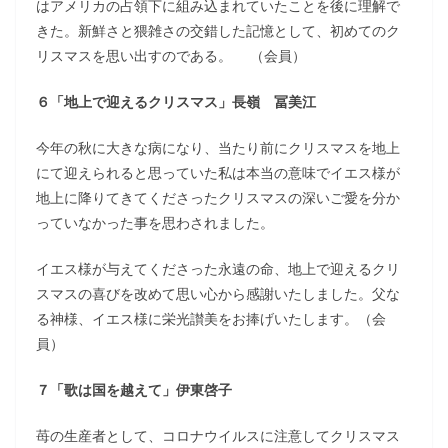
はアメリカの占領下に組み込まれていたことを後に理解で
きた。新鮮さと猥雑さの交錯した記憶として、初めてのク
リスマスを思い出すのである。 （会員）
６「地上で迎えるクリスマス」長嶺 冨美江
今年の秋に大きな病になり、当たり前にクリスマスを地上
にて迎えられると思っていた私は本当の意味でイエス様が
地上に降りてきてくださったクリスマスの深いご愛を分か
っていなかった事を思わされました。
イエス様が与えてくださった永遠の命、地上で迎えるクリ
スマスの喜びを改めて思い心から感謝いたしました。父な
る神様、イエス様に栄光讃美をお捧げいたします。（会
員）
７「歌は国を越えて」伊東啓子
苺の生産者として、コロナウイルスに注意してクリスマス