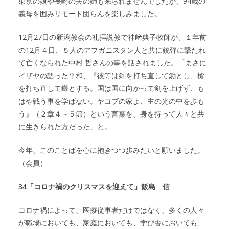
東京の娘や長崎の夫の姉も来られませんでしたが、94歳の
義母を囲みリモート団らんを楽しみました。
12月27日の新潟教会の礼拝説教で神﨑典子牧師が、１年前
の12月４日、５人のアフガニスタン人と共に銃弾に撃たれ
て亡くなられた中村 哲さんの事を話されました。「まさに
イザヤの語った平和、『彼等は剣を打ち直して鋤とし、槍
を打ち直して鎌とする。国は国に向かって剣を上げず、も
はや戦う事を学ばない。ヤコブの家よ、主の光の中を歩も
う』（２章４～５節）という言葉を、身を持って人々と共
に生きられた方だった」と。
今年、このことばを心に抱きつつ歩みたいと願いました。
（会員）
34「コロナ禍のクリスマスを迎えて」飯島 信
コロナ禍によって、医療従事者だけではなく、多くの人々
が職場においても、家庭においても、学び舎においても、