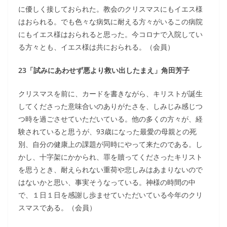
に優しく接しておられた。教会のクリスマスにもイエス様
はおられる。でも色々な病気に耐える方々がいるこの病院
にもイエス様はおられると思った。今コロナで入院してい
る方々とも、イエス様は共におられる。（会員）
23「試みにあわせず悪より救い出したまえ」角田芳子
クリスマスを前に、カードを書きながら、キリストが誕生
してくださった意味合いのありがたさを、しみじみ感じつ
つ時を過ごさせていただいている。他の多くの方々が、経
験されていると思うが、93歳になった最愛の母親との死
別、自分の健康上の課題が同時にやって来たのである。し
かし、十字架にかかられ、罪を贖ってくださったキリスト
を思うとき、耐えられない重荷や悲しみはあまりないので
はないかと思い、事実そうなっている。神様の時間の中
で、１日１日を感謝し歩ませていただいている今年のクリ
スマスである。（会員）