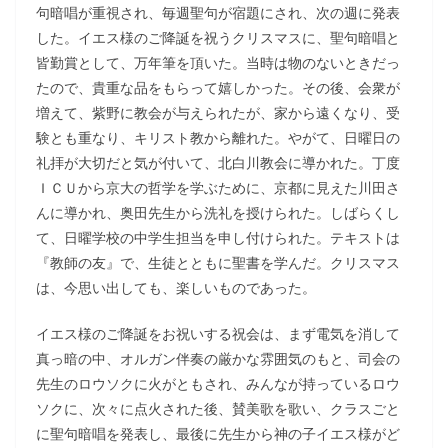
句暗唱が重視され、毎週聖句が宿題にされ、次の週に発表
した。イエス様のご降誕を祝うクリスマスに、聖句暗唱と
皆勤賞として、万年筆を頂いた。当時は物のないときだっ
たので、貴重な品をもらって嬉しかった。その後、会衆が
増えて、紫野に教会が与えられたが、家から遠くなり、受
験とも重なり、キリスト教から離れた。やがて、日曜日の
礼拝が大切だと気が付いて、北白川教会に導かれた。丁度
ＩＣＵから京大の哲学を学ぶために、京都に見えた川田さ
んに導かれ、奥田先生から洗礼を授けられた。しばらくし
て、日曜学校の中学生担当を申し付けられた。テキストは
『教師の友』で、生徒とともに聖書を学んだ。クリスマス
は、今思い出しても、楽しいものであった。
イエス様のご降誕をお祝いする祝会は、まず電気を消して
真っ暗の中、オルガン伴奏の厳かな雰囲気のもと、司会の
先生のロウソクに火がともされ、みんなが持っているロウ
ソクに、次々に点火された後、賛美歌を歌い、クラスごと
に聖句暗唱を発表し、最後に先生から神の子イエス様がど