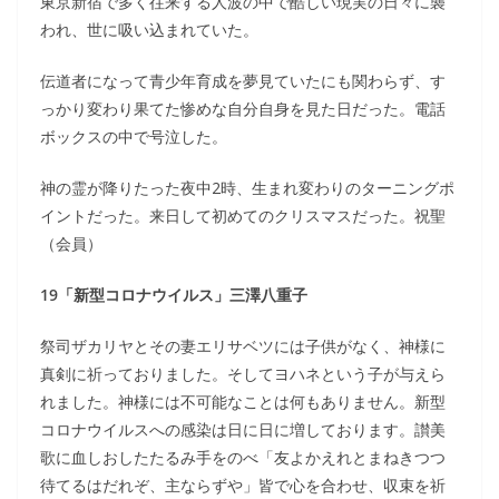
東京新宿で多く往来する人波の中で酷しい現実の日々に襲
われ、世に吸い込まれていた。
伝道者になって青少年育成を夢見ていたにも関わらず、す
っかり変わり果てた惨めな自分自身を見た日だった。電話
ボックスの中で号泣した。
神の霊が降りたった夜中2時、生まれ変わりのターニングポ
イントだった。来日して初めてのクリスマスだった。祝聖
（会員）
19「新型コロナウイルス」三澤八重子
祭司ザカリヤとその妻エリサベツには子供がなく、神様に
真剣に祈っておりました。そしてヨハネという子が与えら
れました。神様には不可能なことは何もありません。新型
コロナウイルスへの感染は日に日に増しております。讃美
歌に血しおしたたるみ手をのべ「友よかえれとまねきつつ
待てるはだれぞ、主ならずや」皆で心を合わせ、収束を祈