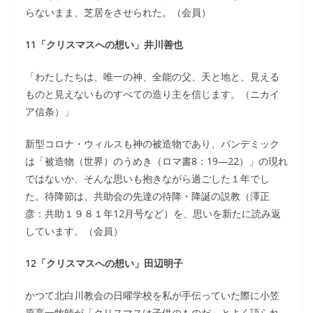
らないまま、芝居をさせられた。（会員）
11「クリスマスへの想い」井川善也
「わたしたちは、唯一の神、全能の父、天と地と、見える
ものと見えないものすべての造り主を信じます。（ニカイ
ア信条）」
新型コロナ・ウィルスも神の被造物であり、パンデミック
は「被造物（世界）のうめき（ロマ書8：19―22）」の現れ
ではないか、そんな思いも抱きながら過ごした１年でし
た。待降節は、共助会の先達の待降・降誕の説教（澤正
彦：共助１９８１年12月号など）を、思いを新たに読み返
しています。（会員）
12「クリスマスへの想い」田辺明子
かつて北白川教会の日曜学校を私が手伝っていた際に小笠
原亮一牧師が「クリスマスは子供のものだ」とよく語られ