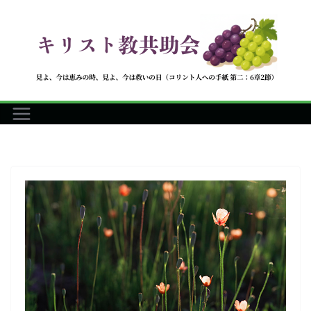
コ
ン
テ
ン
ツ
へ
ス
キ
ッ
プ