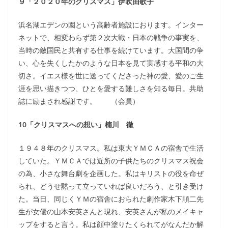
９「２０２０年のクリスマス」伊吹由歌子
浜名湖エデンの園という高齢者施設におります。インター
ネットで、相変わらず第２次大戦・日本の戦争の事実を、
当時の敵国民と共有する仕事を続けています。大国間の争
い、心を失くしたかのような日本を見て実感する平和の大
切さ。イエス様を世に送ってくださった神の愛、愛のご生
涯を思い描きつつ、ひとを愛する難しさを知る毎日。共助
誌に励まされ感謝です。 （会員）
10「クリスマスへの想い」楠川 徹
１９４８年のクリスマス。私は東大ＹＭＣＡの宿舎で生活
していた。ＹＭＣＡでは近所の子供たちのクリスマス祝会
の為、小さな舞台劇を企画した。私はキリストの役を命ぜ
られ、どうせ黙って立っていれば良いだろう、と引き受け
た。当日、同じくＹＭの宿舎におられた劇作家木下順二先
生が女優の山本安英さんと現れ、安英さんが私のメイキャ
ップをすると言う。私は顔中塗りたくられてがなんだか解