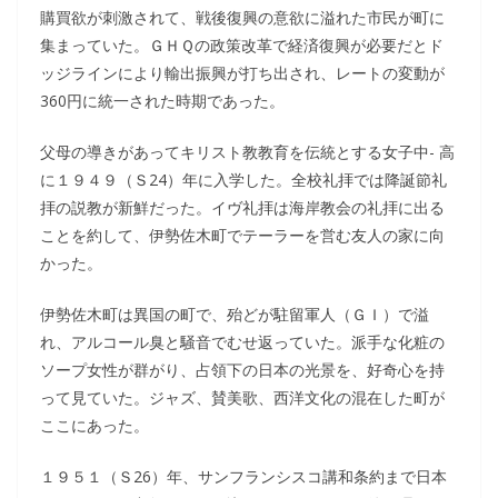
購買欲が刺激されて、戦後復興の意欲に溢れた市民が町に
集まっていた。ＧＨＱの政策改革で経済復興が必要だとド
ッジラインにより輸出振興が打ち出され、レートの変動が
360円に統一された時期であった。
父母の導きがあってキリスト教教育を伝統とする女子中- 高
に１９４９（Ｓ24）年に入学した。全校礼拝では降誕節礼
拝の説教が新鮮だった。イヴ礼拝は海岸教会の礼拝に出る
ことを約して、伊勢佐木町でテーラーを営む友人の家に向
かった。
伊勢佐木町は異国の町で、殆どが駐留軍人（ＧＩ）で溢
れ、アルコール臭と騒音でむせ返っていた。派手な化粧の
ソープ女性が群がり、占領下の日本の光景を、好奇心を持
って見ていた。ジャズ、賛美歌、西洋文化の混在した町が
ここにあった。
１９５１（Ｓ26）年、サンフランシスコ講和条約まで日本