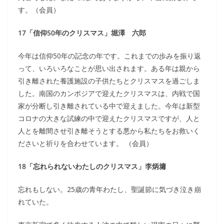
す。（会員）
17「信仰50年のクリスマス」堀澤 六郎
今年は信仰50年の記念の年です。これまでの歩みを振り返
って、いろいろなことが思い出されます。ある年は親から
引き離された養護施設の子供たちとクリスマスを過ごしま
した。南国のカンボジアで迎えたクリスマスは、内戦で国
家が分断し引き離されている中で迎えました。今年は新型
コロナの大きな試練の中で迎えたクリスマスですが、人と
人とを離間させ引き離そうとする悪から私たちをお救いく
ださいと祈りを合わせています。 （会員）
18「忘れられないわたしのクリスマス」李炳墉
忘れもしない。25歳の青年わたし、聖誕節に気づき泣き崩
れていた。