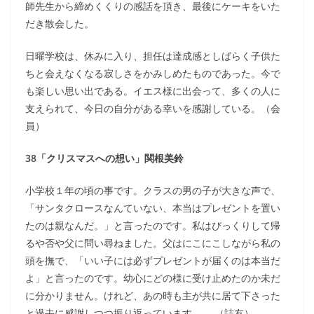
師先生から締めくくりの感話を頂き、最後にケーキをいた
だき散会した。
日曜学校は、休みに入り、担任は達成感としばらく子供た
ちと会えなくなる寂しさをかみしめたものであった。今で
も楽しい思い出である。イエス様に出会って、多くの人に
支えられて、今日の自分がある幸いを感謝している。（会
員）
38「クリスマスへの想い」関根美鈴
小学校１年の頃の事です。クラスの男の子が大きな声で、
「サンタクロースなんていない、本当はプレゼントを置い
たのは親なんだ。」と言ったのです。私はびっくりして帰
るや否や父に問い尋ねました。父はにこにこしながら私の
頭を撫で、「いい子には必ずプレゼントが届くのは本当だ
よ」と言ったのです。幼心にどの様に受け止めたのか未だ
に分かりません。けれど、あの時も主が共に居て下さった
と過去に感謝しつつ振り返っています。 （誌友）