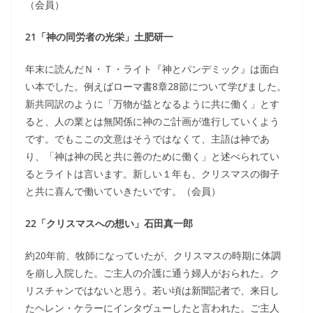
（会員）
21「神の同労者の光栄」土肥研一
年末に読んだＮ・Ｔ・ライト『神とパンデミック』は面白
い本でした。例えばローマ書8章28節について学びました。
新共同訳のように「万物が益となるように共に働く」とす
ると、人の業とは無関係に神のご計画が進行していくよう
です。でもここの文意はそうではなくて、主語は神であ
り、「神は神の民と共に善のために働く」と述べられてい
るとライトは言います。新しい１年も、クリスマスの御子
と共に喜んで働いていきたいです。（会員）
22「クリスマスへの想い」石田真一郎
約20年前、牧師になっていたが、クリスマスの時期に体調
を崩し入院した。ご主人の介護に通う婦人がおられた。ク
リスチャンではないと思う。若い頃は新聞記者で、来日し
たヘレン・ケラーにインタヴューしたと言われた。ご主人