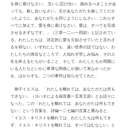
を身に着けなさい。 互いに忍び合い、責めるべきことがあ
っても、赦し合いなさい。主があなたがたを赦してくださ
ったように、あなたがたも同じようにしなさい。これらす
べてに加えて、愛を身に着けなさい。愛は、すべてを完成
させるきずなです。」（三章一二―一四節）と記されてい
る。わたしたちは、決定的に愛を欠如させていたと言わざ
るを得ない。いずれにしても、遠い世界の話ではない。わ
たしたちの身近なところで、人知れず苦しみ悩み、その人
生を終えるたちがいること、そして、わたしたちが周囲に
いる人たちといかに希薄な関係しか築いて来なかったか
を、はからずも、二つの事件は知らせてくれた。
御子イエスは、「わたしを離れては、あなたがたは何も
できない」（ヨハネによる福音書一五章五節）とお語りに
なった。この「わたしを離れては、あなたがたは何もでき
ない」という言葉を、詩編一二七編の言葉と重ねると、
「イエス・キリストを離れては、わたしたちは何もでき
ず、イエス・キリストを離れては、すべてはむなしい」と