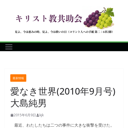
コ
ン
テ
ン
ツ
へ
ス
キ
ッ
プ
最新情報
愛なき世界(2010年9月号)
大島純男
2015年6月9日
kjk
最近、わたしたちは二つの事件に大きな衝撃を受けた。