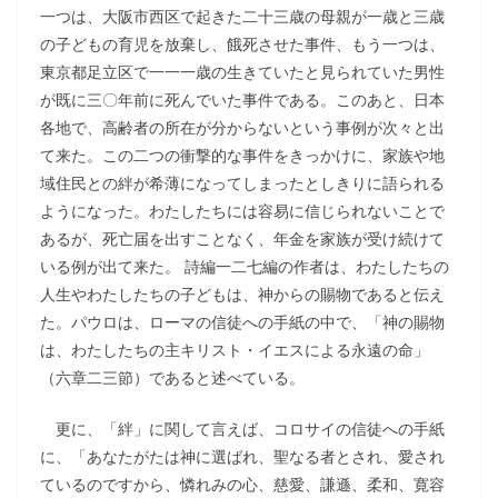
一つは、大阪市西区で起きた二十三歳の母親が一歳と三歳
の子どもの育児を放棄し、餓死させた事件、もう一つは、
東京都足立区で一一一歳の生きていたと見られていた男性
が既に三〇年前に死んでいた事件である。このあと、日本
各地で、高齢者の所在が分からないという事例が次々と出
て来た。この二つの衝撃的な事件をきっかけに、家族や地
域住民との絆が希薄になってしまったとしきりに語られる
ようになった。わたしたちには容易に信じられないことで
あるが、死亡届を出すことなく、年金を家族が受け続けて
いる例が出て来た。 詩編一二七編の作者は、わたしたちの
人生やわたしたちの子どもは、神からの賜物であると伝え
た。パウロは、ローマの信徒への手紙の中で、「神の賜物
は、わたしたちの主キリスト・イエスによる永遠の命」
（六章二三節）であると述べている。
更に、「絆」に関して言えば、コロサイの信徒への手紙
に、「あなたがたは神に選ばれ、聖なる者とされ、愛され
ているのですから、憐れみの心、慈愛、謙遜、柔和、寛容