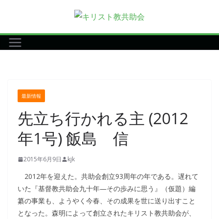
コ
ン
テ
ン
ツ
へ
ス
最新情報
キ
先立ち行かれる主 (2012
ッ
プ
年1号) 飯島 信
2015年6月9日
kjk
2012年を迎えた。共助会創立93周年の年である。遅れて
いた『基督教共助会九十年―その歩みに思う』（仮題）編
纂の事業も、ようやく今春、その成果を世に送り出すこと
となった。森明によって創立されたキリスト教共助会が、