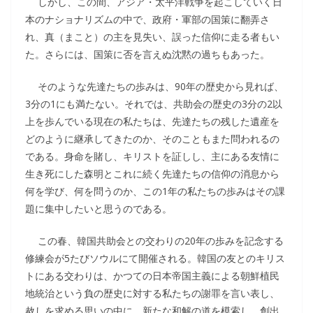
しかし、この間、アジア・太平洋戦争を起こしていく日
本のナショナリズムの中で、政府・軍部の国策に翻弄さ
れ、真（まこと）の主を見失い、誤った信仰に走る者もい
た。さらには、国策に否を言えぬ沈黙の過ちもあった。
そのような先達たちの歩みは、90年の歴史から見れば、
3分の1にも満たない。それでは、共助会の歴史の3分の2以
上を歩んでいる現在の私たちは、先達たちの残した遺産を
どのように継承してきたのか、そのこともまた問われるの
である。身命を賭し、キリストを証しし、主にある友情に
生き死にした森明とこれに続く先達たちの信仰の消息から
何を学び、何を問うのか、この1年の私たちの歩みはその課
題に集中したいと思うのである。
この春、韓国共助会との交わりの20年の歩みを記念する
修練会が5たびソウルにて開催される。韓国の友とのキリス
トにある交わりは、かつての日本帝国主義による朝鮮植民
地統治という負の歴史に対する私たちの謝罪を言い表し、
赦しを求める思いの中に、新たな和解の道を模索し、創出