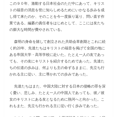
この９０年、激動する日本社会のただ中にあって、キリス
トの福音の消息を世に知らしめるためにいかなる歩みを成
し得て来たのか、そのことを今一度振り返り、問い直す作
業である。編纂の責任者をはじめとして、ここには友たち
の膨大な時間が費やされている。
森明の身命を賭して創立された共助会草創期とこれに続
く約20年、先達たちはキリストの福音を掲げて全国の地に
ある帝国大学・高等学校に赴いた。たとえ一人の友であっ
ても、その友にキリストを紹介するためであった。先達た
ちの伝道の歩みは、何よりも主の命ずるままに、先立ち行
かれる主に従い、主に導かれての歩みであった。
先達たちはまた、中国大陸に対する日本の侵略の罪を深
く憂い、悲しみ、たとえ一人の中国人であっても、彼／彼
女のキリストにある友となるために熱河へと向かった。こ
れもまた、先立ち行かれる主に従い行く歩みであった。