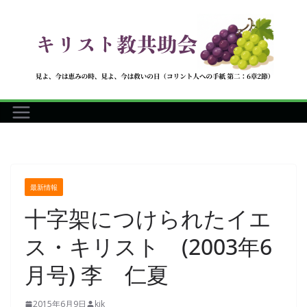
コ
ン
テ
ン
ツ
へ
ス
キ
ッ
プ
最新情報
十字架につけられたイエ
ス・キリスト (2003年6
月号) 李 仁夏
2015年6月9日
kjk