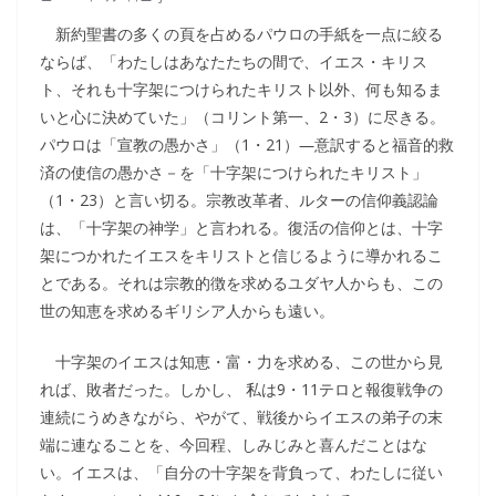
新約聖書の多くの頁を占めるパウロの手紙を一点に絞る
ならば、「わたしはあなたたちの間で、イエス・キリス
ト、それも十字架につけられたキリスト以外、何も知るま
いと心に決めていた」（コリント第一、2・3）に尽きる。
パウロは「宣教の愚かさ」（1・21）―意訳すると福音的救
済の使信の愚かさ－を「十字架につけられたキリスト」
（1・23）と言い切る。宗教改革者、ルターの信仰義認論
は、「十字架の神学」と言われる。復活の信仰とは、十字
架につかれたイエスをキリストと信じるように導かれるこ
とである。それは宗教的徴を求めるユダヤ人からも、この
世の知恵を求めるギリシア人からも遠い。
十字架のイエスは知恵・富・力を求める、この世から見
れば、敗者だった。しかし、 私は9・11テロと報復戦争の
連続にうめきながら、やがて、戦後からイエスの弟子の末
端に連なることを、今回程、しみじみと喜んだことはな
い。イエスは、「自分の十字架を背負って、わたしに従い