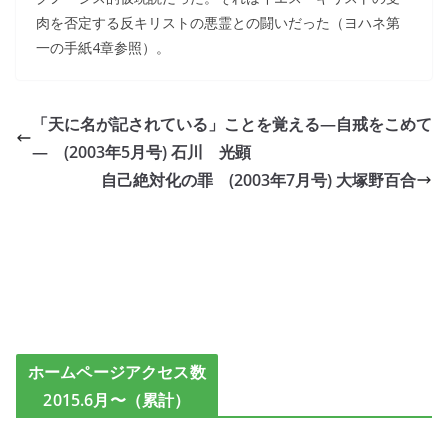
肉を否定する反キリストの悪霊との闘いだった（ヨハネ第
一の手紙4章参照）。
「天に名が記されている」ことを覚える―自戒をこめて
― (2003年5月号) 石川 光顕
自己絶対化の罪 (2003年7月号) 大塚野百合
ホームページアクセス数
2015.6月〜（累計）