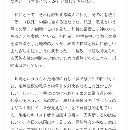
なさい」（マタイ16・24）と命じておられる。
私にとって、それは敵対する隣人に仕え、その足を洗う
「僕」（奴隷）の姿に徹する道だった。私は「敵意という
隔ての壁」が崩壊するのを見た。和解の福音こそ神の力で
あることを実感している。44年前、神輿を担いで教会の庭
を踏み荒らした地域の人々が、韓国の長鼓と舞いに優しい
まなざしを注ぐように変わった。「拉致」問題以降見られ
る民族衣装の朝鮮人少女のいじめは皆無であることを、川
崎市は誇っている。
川崎という限られた地域の新しい多民族共生の街づくり
と、地球規模の戦争と紛争とを対比させることはおこがま
しい。しかし、十字架につけられたイエスに従う道の外、
代案があろうか。私の友人、星野正興牧師の「ブッシュの
キリスト教にイエスが見えない」との発言は的を射てい
る。敬虔なキリスト者と自認する者を一刀両断するのは厳
しいが、今日の米国はそう見える。原始教会の内なる敵は
グノーシス的仮現説だった。それはイエス・キリストの受