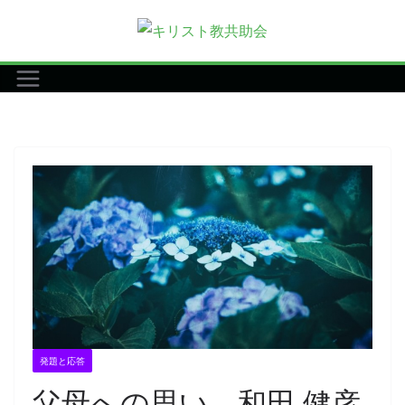
コ
ン
テ
ン
ツ
へ
ス
キ
ッ
プ
発題と応答
父母への思い 和田 健彦