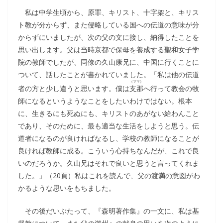
私は中学生頃から、原罪、キリスト、十字架と、キリス
ト教が分からず、また侵略している国への伝道の意味が分
からずにいましたが、次の父の文に接し、納得したことを
思い出します。父は当時京都で保母を養成する聖和女子学
院の教師でしたが、同僚の久山康兄に、中国に行くことに
ついて、話したことが書かれていました。「私は他の伝道
（ママ）
者の方と少し違うと思います。僕は
支那
へ行って教会の牧
師になるというようなことをしたいわけではない。根本
に、生きるにも死ぬにも、キリストのあがない給わんこと
であり、そのために、最も適当な生活をしようと思う。伝
道者になるのが良ければなるし、学校の教師になることが
良ければ教師に成る。こういう心持ちなんだが、これで良
いのだろうか。久山兄はそれで良いと思うと言ってくれま
した。」（20頁）私はこれを読んで、父の渡満の意図がわ
かるような思いをもちました。
その後だいぶたって、『森明著作集』の一文に、私は基