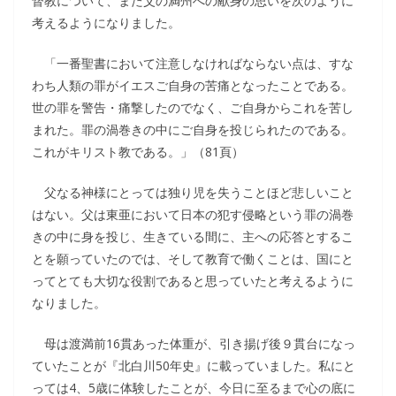
督教について、また父の満州への献身の思いを次のように
考えるようになりました。
「一番聖書において注意しなければならない点は、すな
わち人類の罪がイエスご自身の苦痛となったことである。
世の罪を警告・痛撃したのでなく、ご自身からこれを苦し
まれた。罪の渦巻きの中にご自身を投じられたのである。
これがキリスト教である。」（81頁）
父なる神様にとっては独り児を失うことほど悲しいこと
はない。父は東亜において日本の犯す侵略という罪の渦巻
きの中に身を投じ、生きている間に、主への応答とするこ
とを願っていたのでは、そして教育で働くことは、国にと
ってとても大切な役割であると思っていたと考えるように
なりました。
母は渡満前16貫あった体重が、引き揚げ後９貫台になっ
ていたことが『北白川50年史』に載っていました。私にと
っては4、5歳に体験したことが、今日に至るまで心の底に