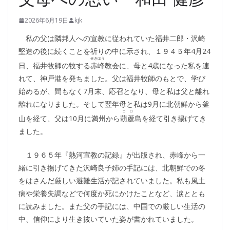
2026年6月19日
kjk
私の父は隣邦人への宣教に従われていた福井二郎・沢崎
堅造の後に続くことを祈りの中に示され、１９４５年4月24
せきほう
日、福井牧師の牧する
赤峰
教会に、母と4歳になった私を連
れて、神戸港を発ちました。父は福井牧師のもとで、学び
始めるが、間もなく7月末、応召となり、母と私は父と離れ
離れになりました。そして翌年母と私は9月に北朝鮮から釜
コロ
山を経て、父は10月に満州から
葫蘆
島を経て引き揚げてき
ました。
１９６５年『熱河宣教の記録』が出版され、赤峰から一
緒に引き揚げてきた沢崎良子姉の手記には、北朝鮮での冬
をはさんだ厳しい避難生活が記されていました。私も風土
病や栄養失調などで何度か死にかけたことなど、涙ととも
に読みました。また父の手記には、中国での厳しい生活の
中、信仰により生き抜いていた姿が書かれていました。