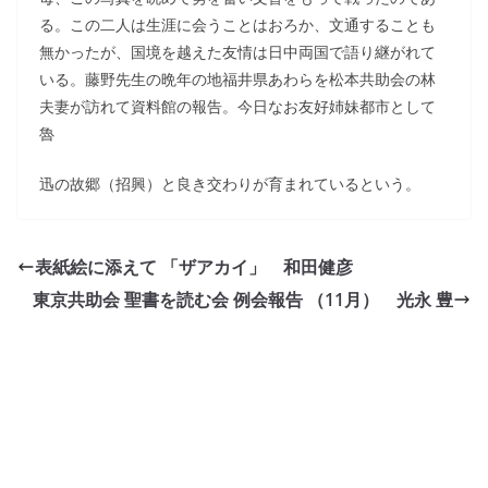
る。この二人は生涯に会うことはおろか、文通することも
無かったが、国境を越えた友情は日中両国で語り継がれて
いる。藤野先生の晩年の地福井県あわらを松本共助会の林
夫妻が訪れて資料館の報告。今日なお友好姉妹都市として
魯
迅の故郷（招興）と良き交わりが育まれているという。
表紙絵に添えて 「ザアカイ」 和田健彦
東京共助会 聖書を読む会 例会報告 （11月） 光永 豊