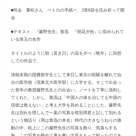
■司会 重松さん ペトロの手紙一、3章8節を読み祈って開
会
■テキスト 『藤野先生』魯迅 『朝花夕拾』に収められて
いる珠玉の名作
タイトルのように朝（若き日）の花を夕べ（晩年）に回想
しての作品で。
清朝末期の国費留学生として来日し東京の喧騒を離れて仙
台の医学校（現東北大医学部）に入学する。そこで出会っ
た骨学の教授藤野先生との出会い。ノートを丁寧に添削し
てくれた。しかし、魯迅は「中国人の体を治しても中国の
現状は救えない」と考え大学を辞めることにした。藤野先
生は別れを惜しんで一葉の写真を惜別周君と記して別れる
という物語り（周は魯迅の本名）時代の大きなうねりの激
動の中、机上にこの藤野先生の写真を飾り、気落ちする
毎、この写真を眺めて勇を奮い文盲をもって戦ったのであ