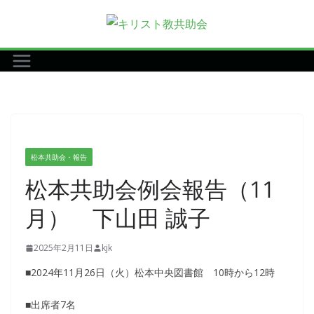
コ
ン
テ
ン
ツ
へ
ス
キ
松本共助会・報告
ッ
松本共助会例会報告（11
プ
月） 下山田 誠子
2025年2月11日
kjk
■2024年11月26日（火）松本中央図書館 10時から12時
■出席者7名