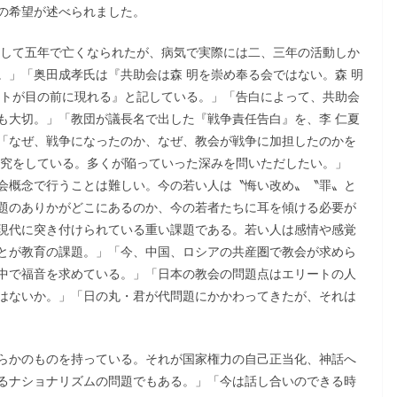
の希望が述べられました。
設して五年で亡くなられたが、病気で実際には二、三年の活動しか
。」「奥田成孝氏は『共助会は森 明を崇め奉る会ではない。森 明
ストが目の前に現れる』と記している。」「告白によって、共助会
も大切。」「教団が議長名で出した『戦争責任告白』を、李 仁夏
「なぜ、戦争になったのか、なぜ、教会が戦争に加担したのかを
研究をしている。多くが陥っていった深みを問いただしたい。」
会概念で行うことは難しい。今の若い人は〝悔い改め〟〝罪〟と
題のありかがどこにあるのか、今の若者たちに耳を傾ける必要が
現代に突き付けられている重い課題である。若い人は感情や感覚
とが教育の課題。」「今、中国、ロシアの共産圏で教会が求めら
中で福音を求めている。」「日本の教会の問題点はエリートの人
はないか。」「日の丸・君が代問題にかかわってきたが、それは
らかのものを持っている。それが国家権力の自己正当化、神話へ
るナショナリズムの問題でもある。」「今は話し合いのできる時