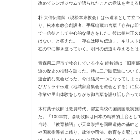
改めてシンポジウムで語られたことの意味を考える
朴 大信伝道師（現松本東教会）は伝道者として立つ
り、松本東教会創設者、手塚縫蔵の言葉「存在は即
で一信徒として中心的な働きをした。彼は植村正久
はない」と答えた。「存在は即ち伝道」、キリスト
在の中に響き渡ってゆく。明日の伝道を考えるとは
青森県二戸市で牧会している小友 睦牧師は「旧南
道の歴史の推移を語った。特に二戸圏伝道について
連合的な教会だった。今は結局一つになってしまっ
びガリラヤ伝道（地域家庭集会を教会とする）に戻
作業や里山体験をしながら御言葉を語り話し合って
木村葉子牧師は教員時代、都立高校の国旗国歌実施
た。「100年前、森明牧師は日本の精神的土台と
当時、『教育勅語』が天皇崇拝を国民道徳の基幹と
や国家指導者に残り、政治や司法、教育を支配して
は、キリストしかいないと確信して牧会している」