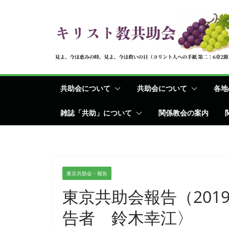
コ
ン
テ
ン
ツ
へ
共助会について
共助会について
各地
ス
キ
雑誌「共助」について
関係教会の案内
ッ
プ
東京共助会・報告
東京共助会報告（2019
告者 鈴木幸江〉