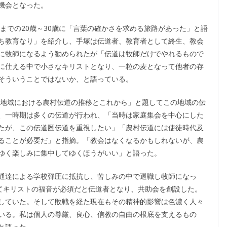
機会となった。
までの20歳～30歳に「言葉の確かさを求める旅路があった」と語
ち教育なり」を紹介し、手塚は伝道者、教育者として終生、教会
に牧師になるよう勧められたが「伝道は牧師だけでやれるもので
に仕える中で小さなキリストとなり、一粒の麦となって他者の存
そういうことではないか、と語っている。
部地域における農村伝道の推移とこれから」と題してこの地域の伝
、一時期は多くの伝道が行われ、「当時は家庭集会を中心にした
たが、この伝道圏伝道を重視したい」「農村伝道には使徒時代及
ることが必要だ」と指摘。「教会はなくなるかもしれないが、農
ゆく楽しみに集中してゆくほうがいい」と語った。
通達による学校弾圧に抵抗し、苦しみの中で退職し牧師になっ
してキリストの福音が必須だと伝道者となり、共助会を創設した。
していた。そして敗戦を経た現在もその精神的影響は色濃く人々
いる。私は個人の尊厳、良心、信教の自由の根底を支えるもの
と語った。