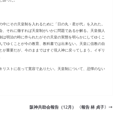
の中にその天皇制を入れるために「日の丸・君が代」を入れた。
会、それに徹すれば天皇制がいかに問題であるか解る。天皇個人
制は明治の時に作られたがその天皇の実態を明らかにしてゆくこ
んでゆくことが今の教育、教科書では出来ない。天皇に信教の自
とが重要だが、今のままではすぐ現人神に戻ってしまう。イギリ
。
キリストに在って寛容でありたい。天皇制について、忌憚のない
阪神共助会報告（12月） 〈報告 林 貞子〉