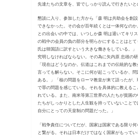
先達たちの文章を、皆でしっかり読んで行きたいと
懇談に入り、参加した方から「森 明は共助会を創
できなかった。その会が百年続くとは一体何なのか
との出会いの中では、いつしか森 明は退いてキリ
の戦中の会員の負の部分を明らかにすることはとて
氏は韓国語に訳すという大きな働きをしている。」
究明しなければならない。その為に矢内原 忠雄の
「現在はどうなのか。伝道はこれまでの伝統的な教
言っても解らない。そこに何が起こっているか、問
ある。」「核の問題をローマ教皇が来て語ったが、
で罪の問題を感じている。それを具体的に教えるこ
れている。また、南米等第三世界の人たちが貧困の
たちがしっかりとした人生観を持っていないことで
自分にとっての天皇制の問題だった。」
「戦争責任についてだが、国家は国家である限り何
と繋がる。それは日本だけではなく国家がもってい