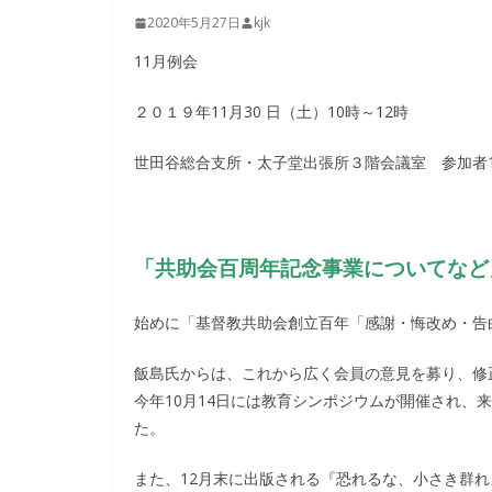
2020年5月27日
kjk
11月例会
２０１９年11月30 日（土）10時～12時
世田谷総合支所・太子堂出張所３階会議室 参加者1
「共助会百周年記念事業についてなど
始めに「基督教共助会創立百年「感謝・悔改め・告
飯島氏からは、これから広く会員の意見を募り、修
今年10月14日には教育シンポジウムが開催され、
た。
また、12月末に出版される『恐れるな、小さき群