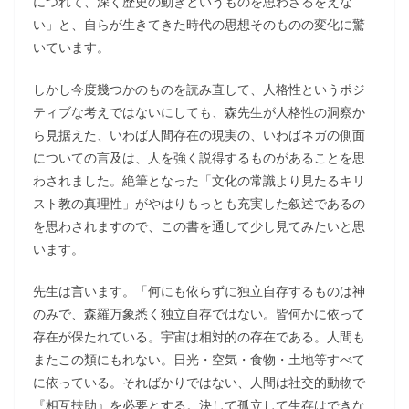
につれて、深く歴史の動きというものを思わざるをえな
い」と、自らが生きてきた時代の思想そのものの変化に驚
いています。
しかし今度幾つかのものを読み直して、人格性というポジ
ティブな考えではないにしても、森先生が人格性の洞察か
ら見据えた、いわば人間存在の現実の、いわばネガの側面
についての言及は、人を強く説得するものがあることを思
わされました。絶筆となった「文化の常識より見たるキリ
スト教の真理性」がやはりもっとも充実した叙述であるの
を思わされますので、この書を通して少し見てみたいと思
います。
先生は言います。「何にも依らずに独立自存するものは神
のみで、森羅万象悉く独立自存ではない。皆何かに依って
存在が保たれている。宇宙は相対的の存在である。人間も
またこの類にもれない。日光・空気・食物・土地等すべて
に依っている。そればかりではない、人間は社交的動物で
『相互扶助』を必要とする。決して孤立して生存はできな