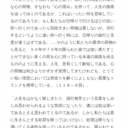
な心の荷物、すなわち『心の望み』を持って、人生の旅路
を辿ってゆくのであるが、これはいったい何を意味してい
るのであろうか。もし私たちが日帰りで行けるほどの近い
所へ行くのであったら別段大きい荷物は要しないが、洋行
するというように遠い所へ行く時には、日帰りの旅行と支
度が違うはずである。……そのように私たちの要求の荷物か
ら見ると、５０年や７０年の限られた旅では使い果たすこ
とができない多くの荷を心に持っている永遠の旅路を辿る
もののように見える。人生、意長くして齢短しである。心
の荷物は幼少よりかずかず使用してきたけれども、とうて
い短い現世においては荷造りを解くによしもない貴重なト
ランクを携帯している」（１１８―９頁）。
「人生をはかなく観じきたり、諸行無常という言葉をしみ
じみ思わせられるような気持になったり、遂には欲は迷い
であるとさえ思われてくるのであるが、しかし私たちは真
に生きんとする欲望を呪ってはいけない。欲望は限りなく
湧いてくる本性を持っているものであるから、限られたも