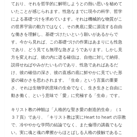
ており、それを哲学的に解明しようとの熱い思いを秘めて
いたことが感じられます。性急なまでに現今の科学、哲学
による基礎づけを求めています。それは機械的な物質がこ
の世界宇宙の動力ではなく、その奥底に愛に源流する自由
な働きを理解し、基礎づけたいという願いがあるからで
す。今から見れば、この基礎づけの作業はあまりにも性急
であり、どう見ても無理な急ぎようであります。しかし見
方を変えれば、彼の内に迸る確信は、自他に対して納得、
説得せねばやみがたいものであり、性急であればあるだ
け、彼の確信の深さ、彼の直感の底に鮮やかに見ていた形
姿の確かさを思わされます。「生命」という言葉の重要
さ、それは生物学的意味の生命でなく、生き生きと自由に
動き働く、という意味で「愛」に究極する「生命」です。
キリスト教の神観は「人格的な聖き愛の創造的生命」（１
３７頁）であり、「キリスト教は実にHeart to heart の宗教
で、冷ややかな学問の結論でなく、また倫理の講義でもな
い。実に魂と魂の摩擦からほとばしる人格の接触であるこ