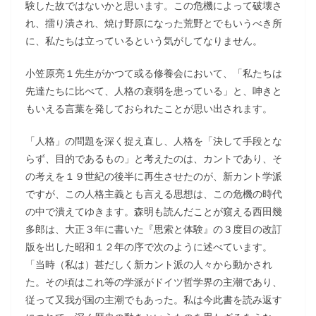
験した故ではないかと思います。この危機によって破壊さ
れ、擂り潰され、焼け野原になった荒野とでもいうべき所
に、私たちは立っているという気がしてなりません。
小笠原亮１先生がかつて或る修養会において、「私たちは
先達たちに比べて、人格の衰弱を患っている」と、呻きと
もいえる言葉を発しておられたことが思い出されます。
「人格」の問題を深く捉え直し、人格を「決して手段とな
らず、目的であるもの」と考えたのは、カントであり、そ
の考えを１９世紀の後半に再生させたのが、新カント学派
ですが、この人格主義とも言える思想は、この危機の時代
の中で潰えてゆきます。森明も読んだことが窺える西田幾
多郎は、大正３年に書いた『思索と体験』の３度目の改訂
版を出した昭和１２年の序で次のように述べています。
「当時（私は）甚だしく新カント派の人々から動かされ
た。その頃はこれ等の学派がドイツ哲学界の主潮であり、
従って又我が国の主潮でもあった。私は今此書を読み返す