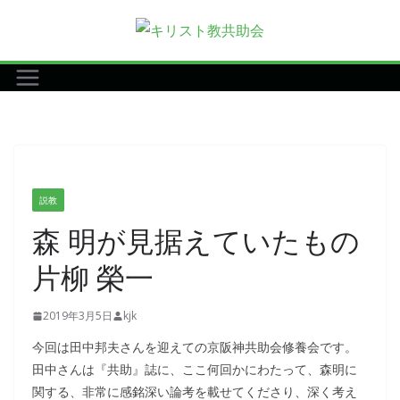
コ
ン
テ
ン
ツ
へ
ス
キ
説教
ッ
森 明が見据えていたもの
プ
片柳 榮一
2019年3月5日
kjk
今回は田中邦夫さんを迎えての京阪神共助会修養会です。
田中さんは『共助』誌に、ここ何回かにわたって、森明に
関する、非常に感銘深い論考を載せてくださり、深く考え