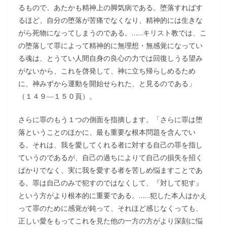
るもので、あたかも精神上の脚気病である。堕落すればす
るほど、自分の堕落が苦痛でなくなり、精神的には生きな
がら死物になってしまうのである。……キリスト教では、こ
の堕落して罪によって精神的に無理想・無感覚になってい
る魂は、とうてい人間自身の良心の力では回復しうる望み
がないから、これを啓発して、神に立ち帰らしめるため
に、神みずから運動を開始せられた、と見るのである」
（１４９―１５０頁）。
さらに罪のもう１つの側面を指摘します。「さらに罪は堕
落ということのほかに、最も重要な根本問題を含んでい
る。それは、我を愛してくれる者に対する自己の罪を指し
ていうのであるが、自己の過ちによりて自己の損失を招く
ばかりでなく、実に我を愛する者を苦しめ悩ますことであ
る。罪は自己のみで犯すのではなくして、『対して犯す』
という方がより根本的に重要である。……犯した本人はかえ
って罪のために感覚が鈍って、それほど感じなくっても、
正しい愛をもってこれを見た他の一方の方がより深刻に悩