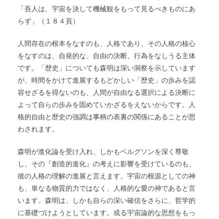
「吾人は、宇宙を決して機械観をもって見るべきものにあ
らず」（１８４頁）
人間存在の根本をなすのも、人格であり、その人格の核心
をなすのは、自発的な、自由の決断、行為をなしうる主体
です。「歴史」についても森明は深い洞察を示しています
が、時間をかけて進展するもどかしい「歴史」の歩みを認
容せざるを得ないのも、人間が自由なる選択による決断に
よって自らの歩みを固めていかざるをえないからです。人
格的自由と歴史の強調は事柄の表裏の関係にあることが思
わされます。
森明が進化論を受け入れ、しかもベルグソンを深く尊敬
し、その『創造的進化』の考えに影響を受けているのも、
彼の人格の理解の進展と言えます。宇宙の根源としての神
も、単なる物質的力ではなく、人格的な愛の神であると言
います。森明は、しかも自らの深い確信をさらに、哲学的
に基礎づけようとしています。或る宇宙論的な思想をもっ