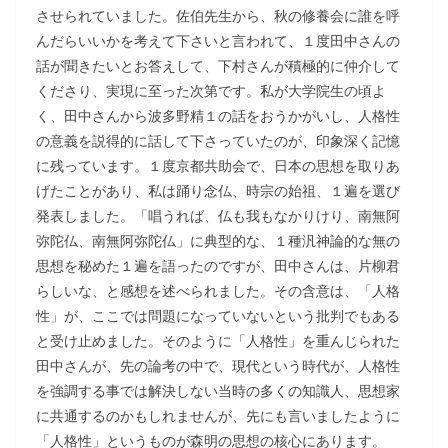
させられていました。佐伯先生から、秋の修養会に誰を呼
んだらいいかを考えて下さいと言われて、１度田中さんの
話が聞きたいとお答えして、下村さんが積極的に仲介して
くださり、実現に至った次第です。私が大学院生の頃よ
く、田中さんから波多野精１の話をおうかがいし、人格性
の意義を説得的に話して下さっていたのが、印象深く記憶
に残っています。１度京都共助会で、日本の思想を取りあ
げたことがあり、私は踊り念仏、時宗の始祖、１遍を選び
発表しました。「唱うれば、仏も我もなかりけり、南無阿
弥陀仏、南無阿弥陀仏」に典型的な、１種汎神論的な無の
思想を秘めた１遍を語ったのですが、田中さんは、片柳君
らしいな、と感想を述べられました。その含意は、「人格
性」が、ここでは問題になっていないという批判でもある
と受け止めました。そのように「人格性」を重んじられた
田中さんが、先の論考の中で、現代という時代が、人格性
を強調する事では解決しない当時の多くの知識人、思想家
に共通するのかもしれませんが、先にも言いましたように
「人格性」というものが森明の思想の核心にあります。