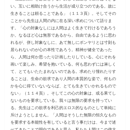
い。互いに相助け合うから生活が成り立つのである。故に
生きることは頼ることである」（１１３頁）。そしてその
ことから先生は人間の内に在る深い求めについて語りま
す。「心の対象なしには人間はよく生きて行けるであろう
か。なるほど心は無形であるから、自由であるように思わ
れるが、併し対象なしに、あて無しにボンヤリとは寸刻も
居られないのが心の本性であろう。精神が健全であった
ら、人間は何か思ったり計画したりしている。心にそれを
画いて楽しみ、希望を抱いている。何も思わずには淋しく
て、とてもいたたまれないのである。求めたり憧れたりす
ることは、生命の欲求であり人間の本質的な姿で、何もの
かを心に得ていないならば、とても生きていかれるもので
ない」（１１４頁）。そしてこの心の対象は、或る果てし
ないものを要求している。我々は無限の要求を持ってい
る。先生はこの欲求を利己的エロス的なものとして単純に
斥けようとしません。「人間はそうした無限の恒久なもの
を要求する本能性を有していると言う事だけは、今まで述
べてきたことで明白であると思う。私たち人間はこの偉大