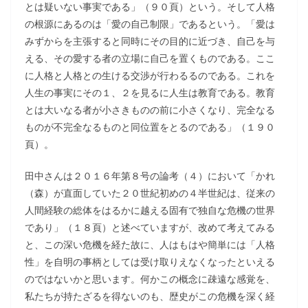
とは疑いない事実である」（９０頁）という。そして人格
の根源にあるのは「愛の自己制限」であるという。「愛は
みずからを主張すると同時にその目的に近づき、自己を与
える、その愛する者の立場に自己を置くものである。ここ
に人格と人格との生ける交渉が行わるるのである。これを
人生の事実にその１、２を見るに人生は教育である。教育
とは大いなる者が小さきものの前に小さくなり、完全なる
ものが不完全なるものと同位置をとるのである」（１９０
頁）。
田中さんは２０１６年第８号の論考（４）において「かれ
（森）が直面していた２０世紀初めの４半世紀は、従来の
人間経験の総体をはるかに越える固有で独自な危機の世界
であり」（１８頁）と述べていますが、改めて考えてみる
と、この深い危機を経た故に、人はもはや簡単には「人格
性」を自明の事柄としては受け取りえなくなったといえる
のではないかと思います。何かこの概念に疎遠な感覚を、
私たちが持たざるを得ないのも、歴史がこの危機を深く経