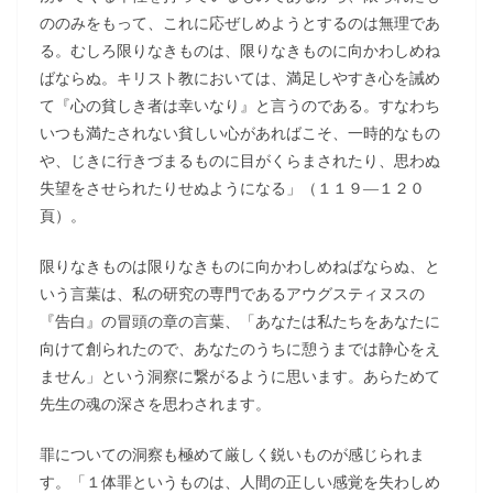
ののみをもって、これに応ぜしめようとするのは無理であ
る。むしろ限りなきものは、限りなきものに向かわしめね
ばならぬ。キリスト教においては、満足しやすき心を誡め
て『心の貧しき者は幸いなり』と言うのである。すなわち
いつも満たされない貧しい心があればこそ、一時的なもの
や、じきに行きづまるものに目がくらまされたり、思わぬ
失望をさせられたりせぬようになる」（１１９―１２０
頁）。
限りなきものは限りなきものに向かわしめねばならぬ、と
いう言葉は、私の研究の専門であるアウグスティヌスの
『告白』の冒頭の章の言葉、「あなたは私たちをあなたに
向けて創られたので、あなたのうちに憩うまでは静心をえ
ません」という洞察に繋がるように思います。あらためて
先生の魂の深さを思わされます。
罪についての洞察も極めて厳しく鋭いものが感じられま
す。「１体罪というものは、人間の正しい感覚を失わしめ