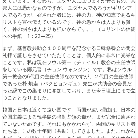
えています。すなわち、ユダヤ人にはつまずかせるもの、異
邦人には愚かなものですが、 ユダヤ人であろうがギリシア
人であろうが、召された者には、神の力、神の知恵であるキ
リストを宣べ伝えているのです。神の愚かさは人よりも賢
く、神の弱さは人よりも強いからです。」（コリントの信徒
への手紙一1：22—25）
まず、基督教共助会１００周年を記念する日韓修養会の閉会
礼拝で証しをさせていただくことは、個人的に非常に光栄な
ことです。私は現在ソウル第一（チェイル）教会の主任牧師
をしている鄭元晋（チョン ウォンジン）です。私はソウル
第一教会の6代目の主任牧師なのですが、２代目の主任牧師
であった朴 炯圭（パクヒョンギュ）先生が共助会の会員だ
った縁でこの集まりに参加しており、また今日壇上にまで立
つこととなりました。
韓国と日本は近くて遠い国です。両国が遠い理由は、日本の
帝国主義による韓半島の強制占領の傷が、まだ完全に癒され
ていないためです。それにもかかわらず、両国のキリスト者
たちは、この数十年間〈共助〉してきました。またこれから
もずっと〈共助〉していくことを願っています。その土台に