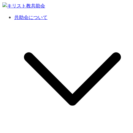
コ
ン
共助会について
テ
ン
ツ
へ
ス
キ
ッ
プ