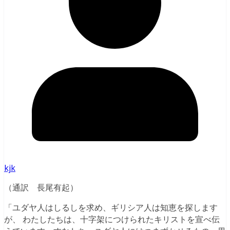
kjk
（通訳 長尾有起）
「ユダヤ人はしるしを求め、ギリシア人は知恵を探します
が、 わたしたちは、十字架につけられたキリストを宣べ伝