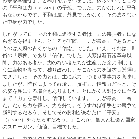
戦争を準備せよ」と雄弁をふるいました。彼らのいうところ
の「平和は力（power）の子孫」でした。力がなければ平和
もないからです。平和は皮、外見でしかなく、その皮をむい
た中身が力でした。
したがってローマの平和に追従する者は「力の崇拝者」にな
らざるを得ません。ところが実際、「力が最高」であるとい
うのは人類の古くからの「信念」でした。いえ、それは、世
俗の「宗教」であり「信仰」でした。人類は新石器革命以
降、力のある者が、力のない者たちが生産した余よ 剰じょ
う生産物を奪って、独り占めし、そこから力を追求し崇拝し
てきました。その力とは、主に武力、つまり軍事力を意味し
ましたが、時代によって経済力、技術力、情報力どへと、そ
の姿を異にする場合もありました。とにかく人類は今に至る
まで「力」を崇拝し、信仰しています。「力が最高、一番
だ。だから力を養い、力を持て。そうすれば相手との競争で
勝利するだろう。そしてその勝利があなたに『平安』
（peace）をもたらすだろう。」これが、個人と社会と国家
のスローガン、価値、目標でした。
しかし、力では決して平和を実現することはできません。力