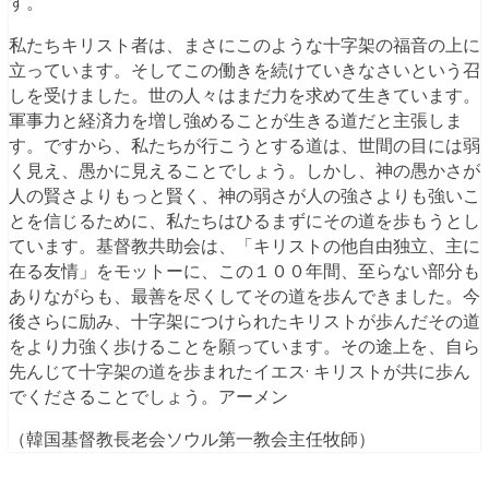
す。
私たちキリスト者は、まさにこのような十字架の福音の上に
立っています。そしてこの働きを続けていきなさいという召
しを受けました。世の人々はまだ力を求めて生きています。
軍事力と経済力を増し強めることが生きる道だと主張しま
す。ですから、私たちが行こうとする道は、世間の目には弱
く見え、愚かに見えることでしょう。しかし、神の愚かさが
人の賢さよりもっと賢く、神の弱さが人の強さよりも強いこ
とを信じるために、私たちはひるまずにその道を歩もうとし
ています。基督教共助会は、「キリストの他自由独立、主に
在る友情」をモットーに、この１００年間、至らない部分も
ありながらも、最善を尽くしてその道を歩んできました。今
後さらに励み、十字架につけられたキリストが歩んだその道
をより力強く歩けることを願っています。その途上を、自ら
先んじて十字架の道を歩まれたイエス· キリストが共に歩ん
でくださることでしょう。アーメン
（韓国基督教長老会ソウル第一教会主任牧師）