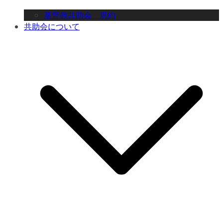
基督教共助会 規約
共助会について