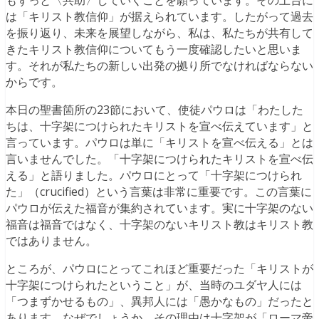
は「キリスト教信仰」が据えられています。したがって過去
を振り返り、未来を展望しながら、私は、私たちが共有して
きたキリスト教信仰についてもう一度確認したいと思いま
す。それが私たちの新しい出発の拠り所でなければならない
からです。
本日の聖書箇所の23節において、使徒パウロは「わたした
ちは、十字架につけられたキリストを宣べ伝えています」と
言っています。パウロは単に「キリストを宣べ伝える」とは
言いませんでした。「十字架につけられたキリストを宣べ伝
える」と語りました。パウロにとって「十字架につけられ
た」（crucified）という言葉は非常に重要です。この言葉に
パウロが伝えた福音が集約されています。実に十字架のない
福音は福音ではなく、十字架のないキリスト教はキリスト教
ではありません。
ところが、パウロにとってこれほど重要だった「キリストが
十字架につけられたということ」が、当時のユダヤ人には
「つまずかせるもの」、異邦人には「愚かなもの」だったと
あります。なぜでしょうか。その理由は十字架が「ローマ帝