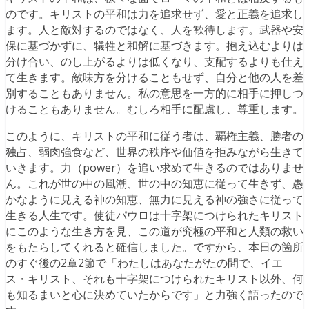
のです。キリストの平和は力を追求せず、愛と正義を追求し
ます。人と敵対するのではなく、人を歓待します。武器や安
保に基づかずに、犠牲と和解に基づきます。抱え込むよりは
分け合い、のし上がるよりは低くなり、支配するよりも仕え
て生きます。敵味方を分けることもせず、自分と他の人を差
別することもありません。私の意思を一方的に相手に押しつ
けることもありません。むしろ相手に配慮し、尊重します。
このように、キリストの平和に従う者は、覇権主義、勝者の
独占、弱肉強食など、世界の秩序や価値を拒みながら生きて
いきます。力（power）を追い求めて生きるのではありませ
ん。これが世の中の風潮、世の中の知恵に従って生きず、愚
かなように見える神の知恵、無力に見える神の強さに従って
生きる人生です。使徒パウロは十字架につけられたキリスト
にこのような生き方を見、この道が究極の平和と人類の救い
をもたらしてくれると確信しました。ですから、本日の箇所
のすぐ後の2章2節で「わたしはあなたがたの間で、イエ
ス・キリスト、それも十字架につけられたキリスト以外、何
も知るまいと心に決めていたからです」と力強く語ったので