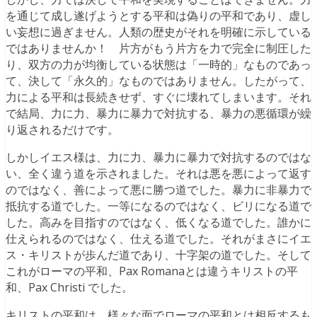
を通じて成し遂げようとする平和は偽りの平和であり、虚し
い妄想に過ぎません。人類の歴史がそれを明確に示している
ではありませんか！ 片方がもう片方を力で完全に制圧した
り、双方の力が均衡している状態は「一時的」なものであっ
て、決して「永久的」なものではありません。したがって、
力による平和は長続きせず、すぐに壊れてしまいます。それ
で結局、力に力、暴力に暴力で対抗する、暴力の悪循環が繰
り返されるだけです。
しかしイエス様は、力に力、暴力に暴力で対抗するのではな
い、全く違う道を示されました。それは悪を悪によって返す
のではなく、善によって悪に勝つ道でした。暴力に非暴力で
抵抗する道でした。一等になるのではなく、ビリになる道で
した。高みを目指すのではなく、低くなる道でした。誰かに
仕えられるのではなく、仕える道でした。それがまさにイエ
ス・キリストが歩んだ道であり、十字架の道でした。そして
これがローマの平和、Pax Romanaとは違うキリストの平
和、Pax Christi でした。
キリストの平和は、様々な面でローマの平和とは相反するも