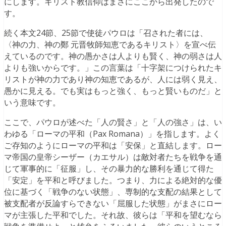
にします。キリスト教信仰はまさにここから出発したので
す。
続く本文24節、25節で使徒パウロは「召された者には、
〈神の力、神の鄭 元晋牧師知恵であるキリスト〉を宣べ伝
えているのです。神の愚かさは人よりも賢く、神の弱さは人
よりも強いからです。」この言葉は「十字架につけられたキ
リストが神の力であり神の知恵であるが、人には弱く見え、
愚かに見える。でも実はもっと強く、もっと賢いものだ」と
いう意味です。
ここで、パウロが述べた「人の賢さ」と「人の強さ」は、い
わゆる「ローマの平和（Pax Romana）」を指します。よく
ご存知のようにローマの平和は「安保」と直結します。ロー
マ帝国の皇帝シーザー（カエサル）は敵対者たちを戦争を通
じて軍事的に「征服」し、その暴力的な勝利を通じて得た
「安定」を平和と呼びました。つまり、力による絶対的な優
位に基づく「戦争のない状態」、専制的な支配の結果として
被支配者が反論すらできない「屈服した状態」がまさにロー
マが主張した平和でした。それ故、彼らは「平和を望むなら