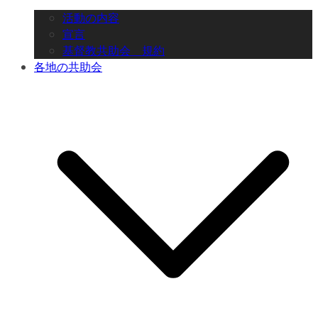
活動の内容
宣言
基督教共助会 規約
各地の共助会