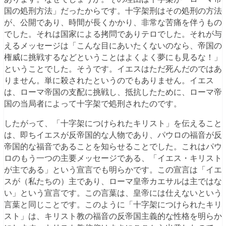
国の処刑方法」だったからです。十字架刑はその処刑の方法
が、公開であり、時間が長くかかり、非常な苦痛を伴うもの
でした。それは国家による拷問でありテロでした。それが与
えるメッセージは「こんな目にあいたくないのなら、帝国の
権威に挑戦するなどということはよくよく夢にも見るな！」
ということでした。そうです。イエスはただ死んだのではあ
りません。単に殺されたというのでもありません。イエス
は、ローマ帝国の支配に挑戦し、抵抗したために、ローマ帝
国の当局者によって十字架で処刑されたのです。
したがって、「十字架につけられたキリスト」を伝えること
は、即ちイエスが反帝国的な人物であり、パウロの福音が反
帝国的な福音であることを知らせることでした。これはパウ
ロのもう一つの主要メッセージである、「イエス・キリスト
が主である」という宣言でも明らかです。この宣言は「イエ
スが（私たちの）主であり、ローマ皇帝カエサルは主ではな
い」という宣言です。この言葉は、皇帝には仕えないという
言葉と同じことです。このように「十字架につけられたキリ
スト」は、キリスト教の福音の反帝国主義的な性格を明らか