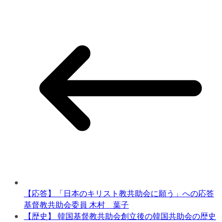
【応答】「日本のキリスト教共助会に願う」への応答
基督教共助会委員 木村 葉子
【歴史】 韓国基督教共助会創立後の韓国共助会の歴史