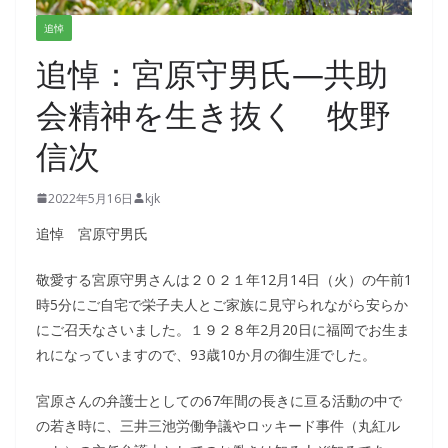
追悼
追悼：宮原守男氏―共助
会精神を生き抜く 牧野
信次
2022年5月16日
kjk
追悼 宮原守男氏
敬愛する宮原守男さんは２０２１年12月14日（火）の午前1
時5分にご自宅で栄子夫人とご家族に見守られながら安らか
にご召天なさいました。１９２８年2月20日に福岡でお生ま
れになっていますので、93歳10か月の御生涯でした。
宮原さんの弁護士としての67年間の長きに亘る活動の中で
の若き時に、三井三池労働争議やロッキード事件（丸紅ル