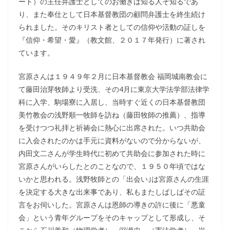
ート）の主任弁護士としてのお働きは知る人ぞ知るであ
り、また奉仕として日本基督教団の顧問弁護士を終生続け
られました。そのキリスト者としての信仰や活動の証しを
『信仰・希望・愛』（教文館、２０１７年発行）に著され
ています。
宮原さんは１９４９年２月に日本基督教会 福岡城南教会に
て藤田治芽牧師より受洗、その4月に東京大学法学部法律学
科に入学、駒場寮に入居し、当時すぐ近くの日本基督教団
美竹教会の浅野順一牧師を訪ね（藤田牧師の推薦）、指導
を受けつつ礼拝と祈祷会に熱心に出席された。いつ共助会
に入会されたのかは手元に資料がないので分からないが、
内田文二さんが学生時代に初めて共助会に参加された時に
宮原さんがいらしたとのことなので、１９５０年頃ではな
いかと思われる。浅野牧師との「出会い｣は宮原さんの生涯
を決定する大きな出来事であり、私もまたしばしばその証
言をお伺いした。宮原さんは恩師の導きの許に後に「悪童
会」という青年グループをそのキャップとして形成し、そ