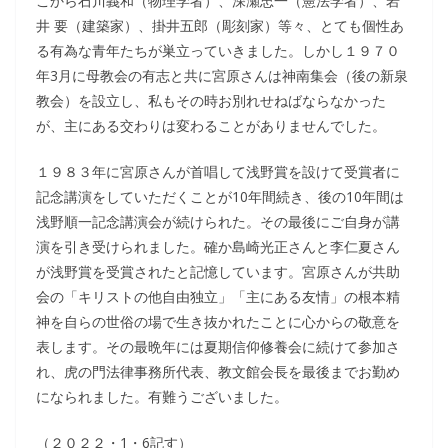
こから石川義和（物理学者）、深瀬忠一（憲法学者）、岩
井 要（建築家）、掛井五郎（彫刻家）等々、とても個性あ
る有為な青年たちが巣立っていきました。しかし１９７０
年3月に母教会の有志と共に宮原さんは神南集会（後の新泉
教会）を設立し、私もその時お別れせねばならなかった
が、主にある交わりは変わることがありませんでした。
１９８３年に宮原さんが首唱して浅野賞を設けて受賞者に
記念講演をしていただくことが10年間続き、後の10年間は
浅野順一記念講演会が続けられた。その最後にご自身が講
演を引き受けられました。確か島崎光正さんと李仁夏さん
が浅野賞を受賞されたと記憶しています。宮原さんが共助
会の「キリストの他自由独立」「主にある友情」の根本精
神を自らの世俗の場で生き抜かれたことに心からの敬意を
表します。その最晩年には夏期信仰修養会に続けて参加さ
れ、虎の門法律事務所代表、教文館会長を最後までお勤め
になられました。有難うございました。
（２０２２・1・6記す）