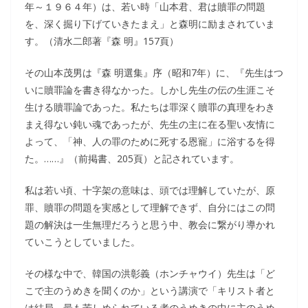
年～１９６４年）は、若い時「山本君、君は贖罪の問題
を、深く掘り下げていきたまえ」と森明に励まされていま
す。（清水二郎著『森 明』157頁）
その山本茂男は『森 明選集』序（昭和7年）に、『先生はつ
いに贖罪論を書き得なかった。しかし先生の伝の生涯こそ
生ける贖罪論であった。私たちは罪深く贖罪の真理をわき
まえ得ない鈍い魂であったが、先生の主に在る聖い友情に
よって、「神、人の罪のために死する恩寵」に浴するを得
た。……』（前掲書、205頁）と記されています。
私は若い頃、十字架の意味は、頭では理解していたが、原
罪、贖罪の問題を実感として理解できず、自分にはこの問
題の解決は一生無理だろうと思う中、教会に繋がり導かれ
ていこうとしていました。
その様な中で、韓国の洪彰義（ホンチャウイ）先生は「ど
こで主のうめきを聞くのか」という講演で「キリスト者と
は結局、最も苦しめられている者のうめきの中に主のうめ