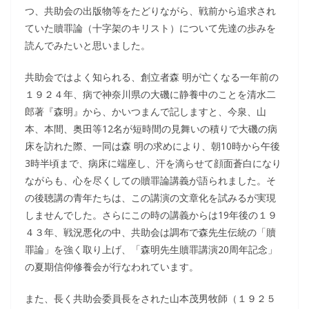
つ、共助会の出版物等をたどりながら、戦前から追求され
ていた贖罪論（十字架のキリスト）について先達の歩みを
読んでみたいと思いました。
共助会ではよく知られる、創立者森 明が亡くなる一年前の
１９２４年、病で神奈川県の大磯に静養中のことを清水二
郎著『森明』から、かいつまんで記しますと、今泉、山
本、本間、奥田等12名が短時間の見舞いの積りで大磯の病
床を訪れた際、一同は森 明の求めにより、朝10時から午後
3時半頃まで、病床に端座し、汗を滴らせて顔面蒼白になり
ながらも、心を尽くしての贖罪論講義が語られました。そ
の後聴講の青年たちは、この講演の文章化を試みるが実現
しませんでした。さらにこの時の講義からは19年後の１９
４３年、戦況悪化の中、共助会は調布で森先生伝統の「贖
罪論」を強く取り上げ、「森明先生贖罪講演20周年記念」
の夏期信仰修養会が行なわれています。
また、長く共助会委員長をされた山本茂男牧師（１９２５