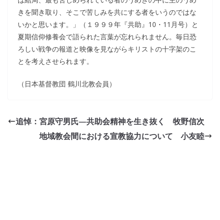
きを聞き取り、そこで苦しみを共にする者をいうのではな
いかと思います。」（１９９９年『共助』10・11月号）と
夏期信仰修養会で語られた言葉が忘れられません。毎日恐
ろしい戦争の報道と映像を見ながらキリストの十字架のこ
とを考えさせられます。
（日本基督教団 鶴川北教会員）
追悼：宮原守男氏―共助会精神を生き抜く 牧野信次
地域教会間における宣教協力について 小友睦