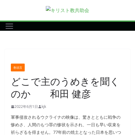
コ
ン
テ
ン
ツ
へ
ス
キ
巻頭言
ッ
どこで主のうめきを聞く
プ
のか 和田 健彦
2022年6月1日
kjk
軍事侵攻されるウクライナの映像は、驚きとともに戦争の
惨めさ、人間のもつ罪の惨状を示され、一日も早い収束を
祈らざるを得ません。77年前の焼土となった日本を思いつ