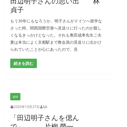
田辺明子さんの思い出 林
貞子
もう30年にもなろうか、明子さんがドイツへ留学な
さった時、関西国際空港へ見送りに行ったのが親し
くなるきっかけとなった。それも奥田成孝先生ご夫
妻は本当によく京都駅まで教会員の見送りに出かけ
られていたことが心にあったので、見
続きを読む
追悼
2025年10月27日
kjk
「田辺明子さんを偲ん
で」 片柳 榮一