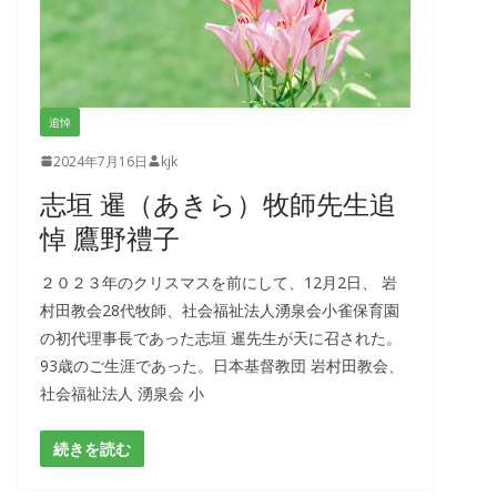
追悼
2024年7月16日
kjk
志垣 暹（あきら）牧師先生追
悼 鷹野禮子
２０２３年のクリスマスを前にして、12月2日、 岩
村田教会28代牧師、社会福祉法人湧泉会小雀保育園
の初代理事長であった志垣 暹先生が天に召された。
93歳のご生涯であった。日本基督教団 岩村田教会、
社会福祉法人 湧泉会 小
続きを読む