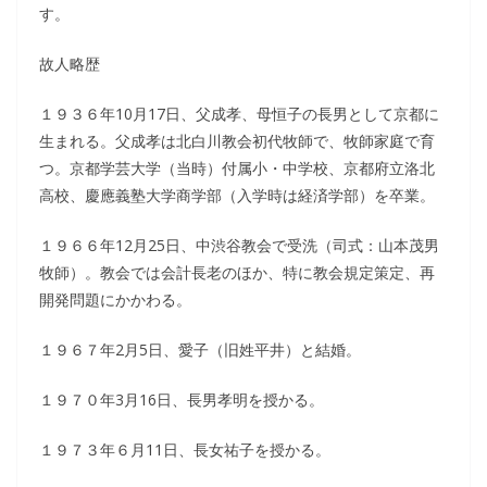
す。
故人略歴
１９３６年10月17日、父成孝、母恒子の長男として京都に
生まれる。父成孝は北白川教会初代牧師で、牧師家庭で育
つ。京都学芸大学（当時）付属小・中学校、京都府立洛北
高校、慶應義塾大学商学部（入学時は経済学部）を卒業。
１９６６年12月25日、中渋谷教会で受洗（司式：山本茂男
牧師）。教会では会計長老のほか、特に教会規定策定、再
開発問題にかかわる。
１９６７年2月5日、愛子（旧姓平井）と結婚。
１９７０年3月16日、長男孝明を授かる。
１９７３年６月11日、長女祐子を授かる。