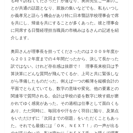
も時々訪ねてくださった）が連なり、奥田先生ご一家のこ
とが共通の話題となり、親族の集いなどでも、私もいつし
か義孝兄と語らう機会があり特に日本聾話学校理事会で席
を共にし、帰途を共にすることが多くあった。彼と理事会
に同席する日聾経理担当職員の市橋みはるさんの記述を紹
介します。
奥田さんが理事長を担ってくださったのは２００９年度か
ら２０１２年度までの４年間だったから、決して長かった
訳ではない。けれど存在感は抜群で！ 理事長来校日は予
算決算にどんな質問が飛んでくるか、上司と共に緊張しな
がら準備したものだった。例えば一つの帳簿を縦横合計の
平面でとらえていても、数字の意味や変化、他の要素との
関連等で質問される。会計は学校の姿を数字に映す鏡が磨
かれてゆく感覚があった。その過程は仕事として面白くも
あり、ただ同時に、毎回冷や汗をかく羽目に陥り、及第点
をいただけずに「次回までの宿題」をいただくこともあっ
た。それでも最後には「ＯＫ、ＮＥＸＴ！」の一声が出る
のが張り合いで、私は密かに「ＮＥＸＴ氏」と呼んで理事