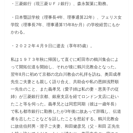
・三菱銀行（現三菱ＵＦＪ銀行）、森永製菓に勤務。
・日本聾話学校（理事長4年、理事通算22年）、フェリス女
学院（理事長7年、理事通算15年8か月）の学校経営にもか
かわる。
・２０２２年４月９日に逝去（享年85歳）。
私は１９７３年秋に帰国して直ぐに町田市の鶴川集会によ
って開拓伝道を開始し、それが後に鶴川北教会となった。
翌年8月に初めて京都の北白川教会の礼拝を訪ね、奥田成孝
先生ご夫妻とも親しく語り合え、共助会や私の恩師浅野順
一先生のこと、また義孝兄（愛子姉は私の妻・恵美子の従
姉）が三菱銀行京都、銀座支店を経てロンドン支店に赴い
たこと等を伺った。義孝兄とは同窓同期（彼は一歳年長）
で私も都市銀行に勤務したが3年後に故あって辞職し、伝道
者を志したことなどを話したことを想起する。鶴川北教会
に故佐伯邦男・澄子ご夫妻、和田健彦兄（父・和田 正先生