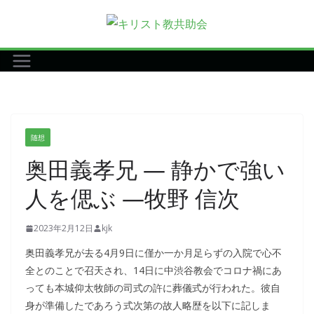
コ
ン
テ
ン
ツ
へ
ス
随想
キ
奥田義孝兄 ― 静かで強い
ッ
プ
人を偲ぶ ―牧野 信次
2023年2月12日
kjk
奥田義孝兄が去る4月9日に僅か一か月足らずの入院で心不
全とのことで召天され、14日に中渋谷教会でコロナ禍にあ
っても本城仰太牧師の司式の許に葬儀式が行われた。彼自
身が準備したであろう式次第の故人略歴を以下に記しま