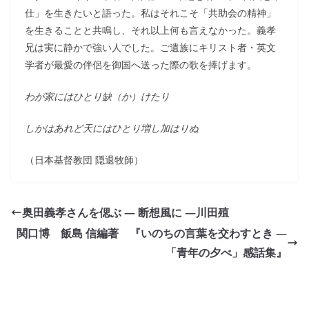
仕」を生きたいと語った。私はそれこそ「共助会の精神」
を生きることと共鳴し、それ以上何も言えなかった。義孝
兄は実に静かで強い人でした。ご遺族にキリスト者・英文
学者が最愛の伴侶を御国へ送った際の歌を捧げます。
わが家にはひとり缺（か）けたり
しかはあれど天にはひとり増し加はりぬ
（日本基督教団 隠退牧師）
奥田義孝さんを偲ぶ ― 断想風に ―川田殖
関口博 飯島 信編著 『いのちの言葉を交わすとき ―
「青年の夕べ」感話集』