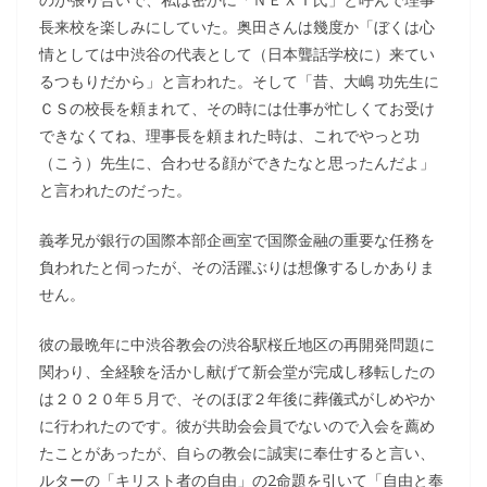
長来校を楽しみにしていた。奥田さんは幾度か「ぼくは心
情としては中渋谷の代表として（日本聾話学校に）来てい
るつもりだから」と言われた。そして「昔、大嶋 功先生に
ＣＳの校長を頼まれて、その時には仕事が忙しくてお受け
できなくてね、理事長を頼まれた時は、これでやっと功
（こう）先生に、合わせる顔ができたなと思ったんだよ」
と言われたのだった。
義孝兄が銀行の国際本部企画室で国際金融の重要な任務を
負われたと伺ったが、その活躍ぶりは想像するしかありま
せん。
彼の最晩年に中渋谷教会の渋谷駅桜丘地区の再開発問題に
関わり、全経験を活かし献げて新会堂が完成し移転したの
は２０２０年５月で、そのほぼ２年後に葬儀式がしめやか
に行われたのです。彼が共助会会員でないので入会を薦め
たことがあったが、自らの教会に誠実に奉仕すると言い、
ルターの「キリスト者の自由」の2命題を引いて「自由と奉